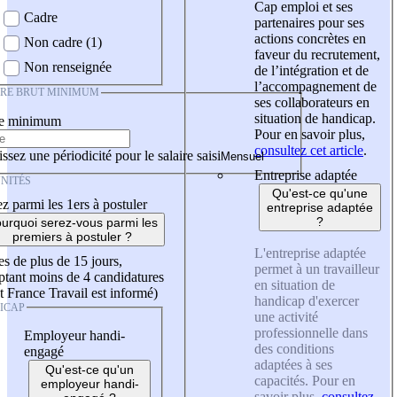
Cap emploi et ses
Cadre
partenaires pour ses
actions concrètes en
Non cadre (1)
faveur du recrutement,
Non renseignée
de l’intégration et de
l’accompagnement de
IRE BRUT MINIMUM
ses collaborateurs en
situation de handicap.
re minimum
Pour en savoir plus,
consultez cet article
.
ssez une périodicité pour le salaire saisi
Entreprise adaptée
NITÉS
Qu'est-ce qu'une
z parmi les 1ers à postuler
entreprise adaptée
?
urquoi serez-vous parmi les
premiers à postuler ?
L'entreprise adaptée
es de plus de 15 jours,
permet à un travailleur
tant moins de 4 candidatures
en situation de
t France Travail est informé)
handicap d'exercer
ICAP
une activité
professionnelle dans
Employeur handi-
des conditions
engagé
adaptées à ses
Qu'est-ce qu'un
capacités. Pour en
employeur handi-
savoir plus,
consultez