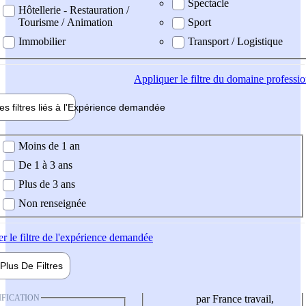
Spectacle
Hôtellerie - Restauration /
Tourisme / Animation
Sport
Immobilier
Transport / Logistique
Appliquer
le filtre du domaine professi
es filtres liés à l'
Expérience
demandée
ience demandée
Moins de 1 an
De 1 à 3 ans
Plus de 3 ans
Non renseignée
er
le filtre de l'expérience demandée
Plus De
Filtres
IFICATION
par France travail,