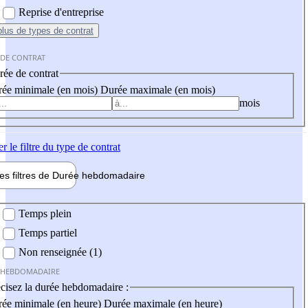
Reprise d'entreprise
plus
de types de contrat
 DE CONTRAT
ée de contrat
ée minimale (en mois)
Durée maximale (en mois)
mois
er
le filtre du type de contrat
les filtres de
Durée hebdo
madaire
 hebdomadaire
Temps plein
Temps partiel
Non renseignée (1)
 HEBDOMADAIRE
cisez la durée hebdomadaire :
ée minimale (en heure)
Durée maximale (en heure)