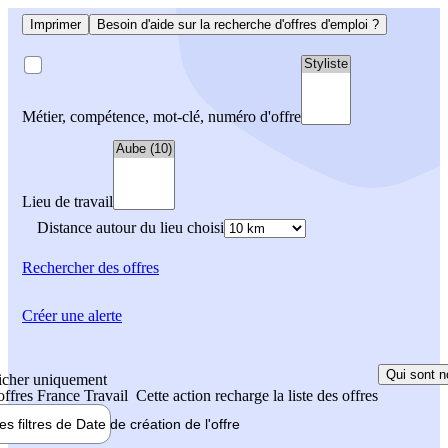
Imprimer
Besoin d'aide sur la recherche d'offres d'emploi ?
Métier, compétence, mot-clé, numéro d'offre
Lieu de travail
Distance autour du lieu choisi
Rechercher
des offres
Créer une alerte
Qui sont n
icher uniquement
 offres France Travail
Cette action recharge la liste des offres
les filtres de
Date de création
de l'offre