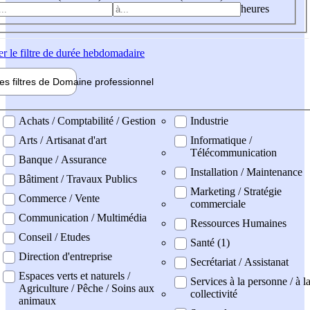
heures
er
le filtre de durée hebdomadaire
les filtres de
Domaine pro
fessionnel
ne professionel
Achats / Comptabilité / Gestion
Industrie
Arts / Artisanat d'art
Informatique /
Télécommunication
Banque / Assurance
Installation / Maintenance
Bâtiment / Travaux Publics
Marketing / Stratégie
Commerce / Vente
commerciale
Communication / Multimédia
Ressources Humaines
Conseil / Etudes
Santé (1)
Direction d'entreprise
Secrétariat / Assistanat
Espaces verts et naturels /
Services à la personne / à l
Agriculture / Pêche / Soins aux
collectivité
animaux