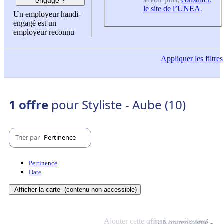
engagé ?
le site de l’UNEA
.
Un employeur handi-
engagé est un
employeur reconnu
Appliquer
les filtres
1 offre
pour Styliste - Aube (10)
Trier par
Pertinence
Pertinence
Date
Afficher la carte
(contenu non-accessible)
Ajouter cette offre à ma sélection
CDI
Non renseigné