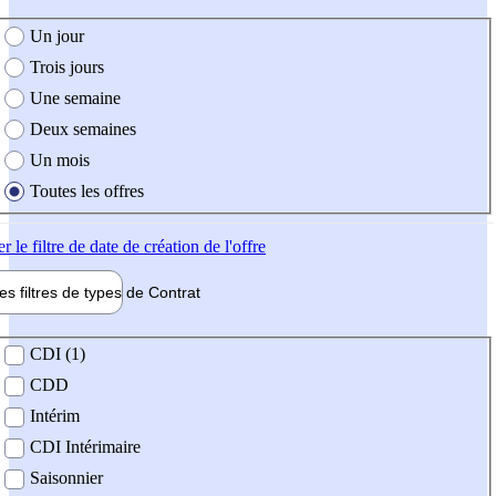
e création de l'offre
Un jour
Trois jours
Une semaine
Deux semaines
Un mois
Toutes les offres
er
le filtre de date de création de l'offre
les filtres de types de
Contrat
de contrat
CDI (1)
CDD
Intérim
CDI Intérimaire
Saisonnier