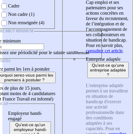
Cap emploi et ses
Cadre
partenaires pour ses
actions concrètes en
Non cadre (1)
faveur du recrutement,
Non renseignée (4)
de l’intégration et de
l’accompagnement de
IRE BRUT MINIMUM
ses collaborateurs en
situation de handicap.
re minimum
Pour en savoir plus,
consultez cet article
.
ssez une périodicité pour le salaire saisi
Entreprise adaptée
NITÉS
Qu'est-ce qu'une
z parmi les 1ers à postuler
entreprise adaptée
?
urquoi serez-vous parmi les
premiers à postuler ?
L'entreprise adaptée
es de plus de 15 jours,
permet à un travailleur
tant moins de 4 candidatures
en situation de
t France Travail est informé)
handicap d'exercer
ICAP
une activité
professionnelle dans
Employeur handi-
des conditions
engagé
adaptées à ses
Qu'est-ce qu'un
capacités. Pour en
employeur handi-
savoir plus,
consultez