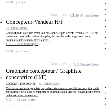
Publié il y a 2 jours
Ajouter cette offre à ma sélection
CDI
Non renseigné
Concepteur-Vendeur H/F
52 - CHAUMONT
Chez Schmidt, vous êtes avant tout passionné (e) par la vente ! vous VENDEZ des
projets sur-mesure de cuisines équipées, de meubles et de rangements, vous
accueillez chaleureusement vos clients,...
CDI - Non renseigné
Publié il y a 22 jours
Ajouter cette offre à ma sélection
CDI
Temps plein
Graphiste concepteur / Graphiste
conceptrice (H/F)
CONCEPT' ENSEIGNES -
52 - CHAUMONT
Vous serez opérateur graphiste polyvalent. Vous serez chargé de la conception, de la
fabrication et de la pose de supports de communication visuelle (travail jusque 2m50
de hauteur avec du matériel...
CDI - Temps plein