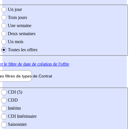
e création de l'offre
Un jour
Trois jours
Une semaine
Deux semaines
Un mois
Toutes les offres
er
le filtre de date de création de l'offre
les filtres de types de
Contrat
de contrat
CDI (5)
CDD
Intérim
CDI Intérimaire
Saisonnier