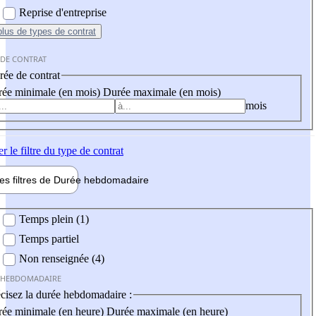
Reprise d'entreprise
plus
de types de contrat
 DE CONTRAT
ée de contrat
ée minimale (en mois)
Durée maximale (en mois)
mois
er
le filtre du type de contrat
les filtres de
Durée hebdo
madaire
 hebdomadaire
Temps plein (1)
Temps partiel
Non renseignée (4)
 HEBDOMADAIRE
cisez la durée hebdomadaire :
ée minimale (en heure)
Durée maximale (en heure)