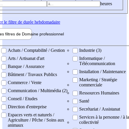
heures
er
le filtre de durée hebdomadaire
les filtres de
Domaine pro
fessionnel
ne professionel
Achats / Comptabilité / Gestion
Industrie (3)
Arts / Artisanat d'art
Informatique /
Télécommunication
Banque / Assurance
Installation / Maintenance
Bâtiment / Travaux Publics
Marketing / Stratégie
Commerce / Vente
commerciale
Communication / Multimédia (2)
Ressources Humaines
Conseil / Etudes
Santé
Direction d'entreprise
Secrétariat / Assistanat
Espaces verts et naturels /
Services à la personne / à l
Agriculture / Pêche / Soins aux
collectivité
animaux