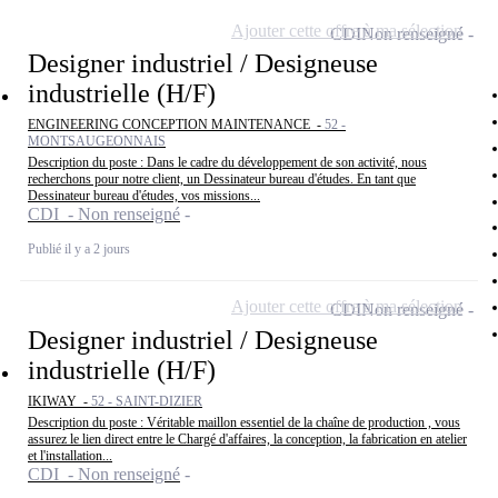
Ajouter cette offre à ma sélection
CDI
Non renseigné
Designer industriel / Designeuse
industrielle (H/F)
ENGINEERING CONCEPTION MAINTENANCE -
52 -
MONTSAUGEONNAIS
Description du poste : Dans le cadre du développement de son activité, nous
recherchons pour notre client, un Dessinateur bureau d'études. En tant que
Dessinateur bureau d'études, vos missions...
CDI - Non renseigné
Publié il y a 2 jours
Ajouter cette offre à ma sélection
CDI
Non renseigné
Designer industriel / Designeuse
industrielle (H/F)
IKIWAY -
52 - SAINT-DIZIER
Description du poste : Véritable maillon essentiel de la chaîne de production , vous
assurez le lien direct entre le Chargé d'affaires, la conception, la fabrication en atelier
et l'installation...
CDI - Non renseigné