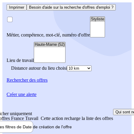
Imprimer
Besoin d'aide sur la recherche d'offres d'emploi ?
Métier, compétence, mot-clé, numéro d'offre
Lieu de travail
Distance autour du lieu choisi
Rechercher
des offres
Créer une alerte
Qui sont n
icher uniquement
 offres France Travail
Cette action recharge la liste des offres
les filtres de
Date de création
de l'offre