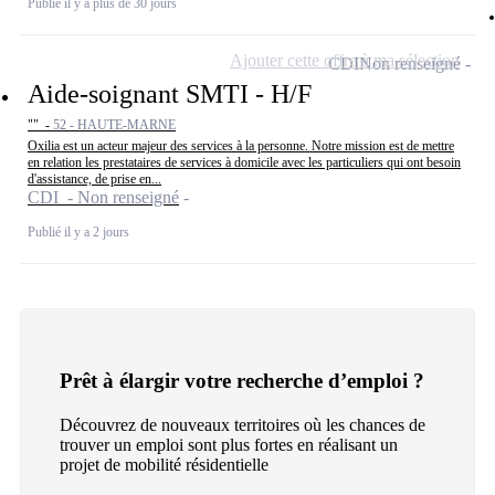
Publié il y a plus de 30 jours
Ajouter cette offre à ma sélection
CDI
Non renseigné
Aide-soignant SMTI - H/F
"" -
52 - HAUTE-MARNE
Oxilia est un acteur majeur des services à la personne. Notre mission est de mettre
en relation les prestataires de services à domicile avec les particuliers qui ont besoin
d'assistance, de prise en...
CDI - Non renseigné
Publié il y a 2 jours
Prêt à élargir votre recherche d’emploi ?
Découvrez de nouveaux territoires où les chances de
trouver un emploi sont plus fortes en réalisant un
projet de mobilité résidentielle