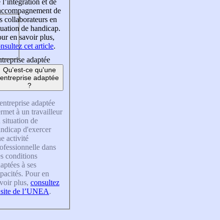
 l’intégration et de
’accompagnement de
s collaborateurs en
tuation de handicap.
ur en savoir plus,
nsultez cet article
.
treprise adaptée
Qu'est-ce qu'une
entreprise adaptée
?
entreprise adaptée
rmet à un travailleur
 situation de
ndicap d'exercer
e activité
ofessionnelle dans
s conditions
aptées à ses
pacités. Pour en
voir plus,
consultez
 site de l’UNEA
.