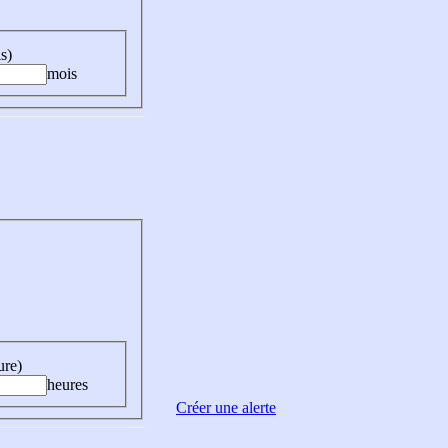
s)
mois
ure)
heures
Créer une alerte