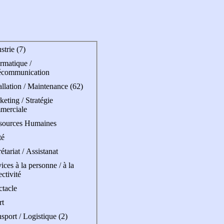
strie (7)
rmatique /
écommunication
allation / Maintenance (62)
eting / Stratégie
merciale
sources Humaines
té
étariat / Assistanat
ices à la personne / à la
ectivité
ctacle
rt
sport / Logistique (2)