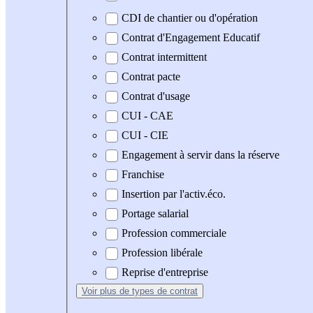
CDI de chantier ou d'opération
Contrat d'Engagement Educatif
Contrat intermittent
Contrat pacte
Contrat d'usage
CUI - CAE
CUI - CIE
Engagement à servir dans la réserve
Franchise
Insertion par l'activ.éco.
Portage salarial
Profession commerciale
Profession libérale
Reprise d'entreprise
Voir plus
de types de contrat