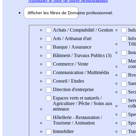
Appliquer
le filtre de durée hebdomadaire
Afficher les filtres de
Domaine pro
fessionnel
Domaine professionel
Achats / Comptabilité / Gestion
Indu
Arts / Artisanat d'art
Info
Tél
Banque / Assurance
Inst
Bâtiment / Travaux Publics (3)
Mark
Commerce / Vente
com
Communication / Multimédia
Res
Conseil / Etudes
San
Direction d'entreprise
Secr
Espaces verts et naturels /
Serv
Agriculture / Pêche / Soins aux
coll
animaux
Spe
Hôtellerie - Restauration /
Tourisme / Animation
Spo
Immobilier
Tran