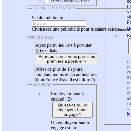
de
l
SALAIRE BRUT MINIMUM
se
si
Salaire minimum
Po
co
Choisissez une périodicité pour le salaire saisi
En
OPPORTUNITÉS
Soyez parmi les 1ers à postuler
(2)
résultats
Pourquoi serez-vous parmi les
L'
premiers à postuler ?
pe
Offres de plus de 15 jours,
en
comptant moins de 4 candidatures
ha
(dont France Travail est informé)
un
HANDICAP
pr
de
Employeur handi-
ad
engagé (2)
ca
Qu'est-ce qu'un
sa
employeur handi-
le
engagé ?
Un employeur handi-
engagé est un