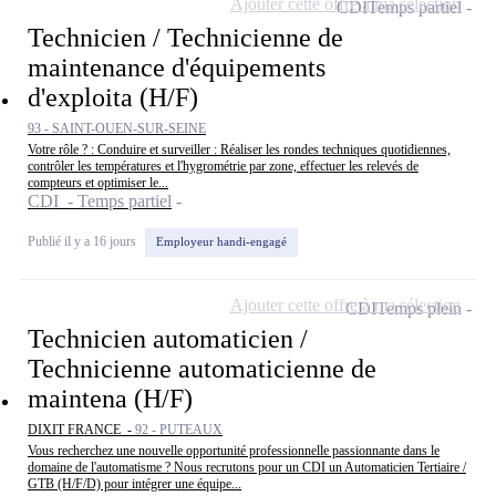
Ajouter cette offre à ma sélection
CDI
Temps partiel
Technicien / Technicienne de
maintenance d'équipements
d'exploita (H/F)
93 - SAINT-OUEN-SUR-SEINE
Votre rôle ? : Conduire et surveiller : Réaliser les rondes techniques quotidiennes,
contrôler les températures et l'hygrométrie par zone, effectuer les relevés de
compteurs et optimiser le...
CDI - Temps partiel
Publié il y a 16 jours
Employeur handi-engagé
Ajouter cette offre à ma sélection
CDI
Temps plein
Technicien automaticien /
Technicienne automaticienne de
maintena (H/F)
DIXIT FRANCE -
92 - PUTEAUX
Vous recherchez une nouvelle opportunité professionnelle passionnante dans le
domaine de l'automatisme ? Nous recrutons pour un CDI un Automaticien Tertiaire /
GTB (H/F/D) pour intégrer une équipe...