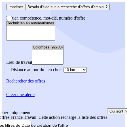
Imprimer
Besoin d'aide sur la recherche d'offres d'emploi ?
Métier, compétence, mot-clé, numéro d'offre
Lieu de travail
Distance autour du lieu choisi
Rechercher
des offres
Créer une alerte
Qui sont n
icher uniquement
 offres France Travail
Cette action recharge la liste des offres
les filtres de
Date de création
de l'offre