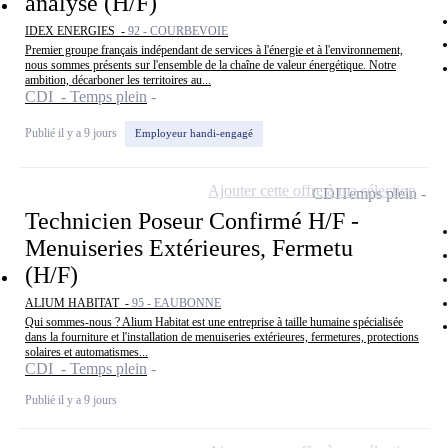
analyse (H/F)
IDEX ENERGIES -
92 - COURBEVOIE
Premier groupe français indépendant de services à l'énergie et à l'environnement,
nous sommes présents sur l'ensemble de la chaîne de valeur énergétique. Notre
ambition, décarboner les territoires au...
CDI - Temps plein
Publié il y a 9 jours
Employeur handi-engagé
Ajouter cette offre à ma sélection
CDI
Temps plein
Technicien Poseur Confirmé H/F -
Menuiseries Extérieures, Fermetu
(H/F)
ALIUM HABITAT -
95 - EAUBONNE
Qui sommes-nous ? Alium Habitat est une entreprise à taille humaine spécialisée
dans la fourniture et l'installation de menuiseries extérieures, fermetures, protections
solaires et automatismes...
CDI - Temps plein
Publié il y a 9 jours