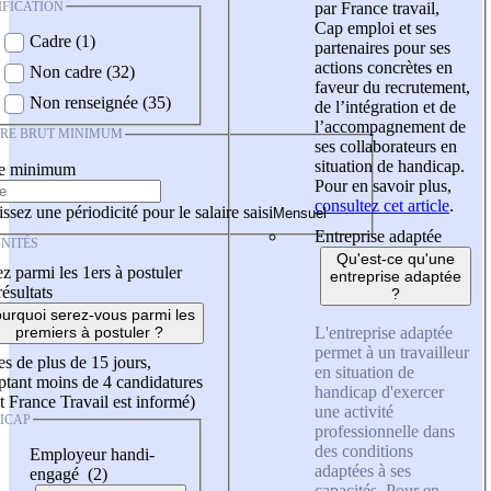
IFICATION
par France travail,
Cap emploi et ses
Cadre (1)
partenaires pour ses
actions concrètes en
Non cadre (32)
faveur du recrutement,
Non renseignée (35)
de l’intégration et de
l’accompagnement de
IRE BRUT MINIMUM
ses collaborateurs en
situation de handicap.
re minimum
Pour en savoir plus,
consultez cet article
.
ssez une périodicité pour le salaire saisi
Entreprise adaptée
NITÉS
Qu'est-ce qu'une
z parmi les 1ers à postuler
entreprise adaptée
résultats
?
urquoi serez-vous parmi les
L'entreprise adaptée
premiers à postuler ?
permet à un travailleur
es de plus de 15 jours,
en situation de
tant moins de 4 candidatures
handicap d'exercer
t France Travail est informé)
une activité
ICAP
professionnelle dans
des conditions
Employeur handi-
adaptées à ses
engagé (2)
capacités. Pour en