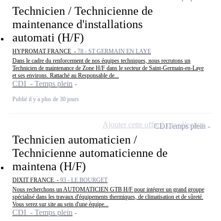
Technicien / Technicienne de
maintenance d'installations
automati (H/F)
HYPROMAT FRANCE -
78 - ST GERMAIN EN LAYE
Dans le cadre du renforcement de nos équipes techniques, nous recrutons un
Technicien de maintenance de Zone H/F dans le secteur de Saint-Germain-en-Laye
et ses environs. Rattaché au Responsable de...
CDI - Temps plein
Publié il y a plus de 30 jours
Ajouter cette offre à ma sélection
CDI
Temps plein
Technicien automaticien /
Technicienne automaticienne de
maintena (H/F)
DIXIT FRANCE -
93 - LE BOURGET
Nous recherchons un AUTOMATICIEN GTB H/F pour intégrer un grand groupe
spécialisé dans les travaux d'équipements thermiques, de climatisation et de sûreté.
Vous serez sur site au sein d'une équipe...
CDI - Temps plein