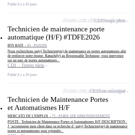
Publié il y a 16 jours
Ajouter cette offre à ma sélection
CDI
Temps plein
Technicien de maintenance porte
automatique (H/F) #TDFE2026
BTS BATI -
93 - PANTIN
Nous recherchons un(e) Technicien(ne) de maintenance en portes automatiques afin
de renforcer notre équipe. Rattaché(e) au Responsable Technique, vous intervenez
sur un parc de portes automatiques...
CDI - Temps plein
Publié il y a 26 jours
Ajouter cette offre à ma sélection
CDI
Non renseigné
Technicien de Maintenance Portes
et Automatismes H/F
MERCATO DE L'EMPLOI -
75 - PARIS 1ER ARRONDISSEMENT
POSTE : Technicien de Maintenance Portes et Automatismes H/F DESCRIPTION :
J ' accompagne mon client dans sa recherche d ' un(e) Technicien(ne) de maintenance
portes et automatismes pour rejoindre...