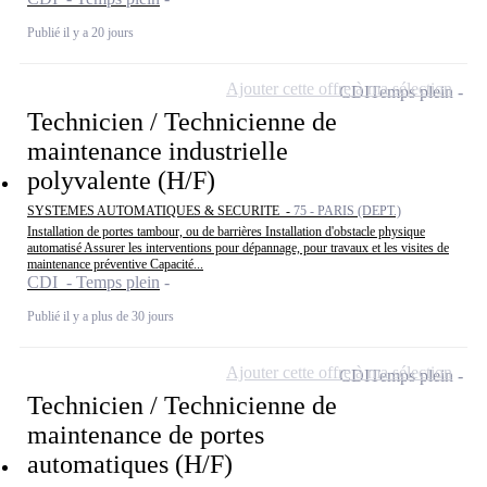
Publié il y a 20 jours
Ajouter cette offre à ma sélection
CDI
Temps plein
Technicien / Technicienne de
maintenance industrielle
polyvalente (H/F)
SYSTEMES AUTOMATIQUES & SECURITE -
75 - PARIS (DEPT.)
Installation de portes tambour, ou de barrières Installation d'obstacle physique
automatisé Assurer les interventions pour dépannage, pour travaux et les visites de
maintenance préventive Capacité...
CDI - Temps plein
Publié il y a plus de 30 jours
Ajouter cette offre à ma sélection
CDI
Temps plein
Technicien / Technicienne de
maintenance de portes
automatiques (H/F)