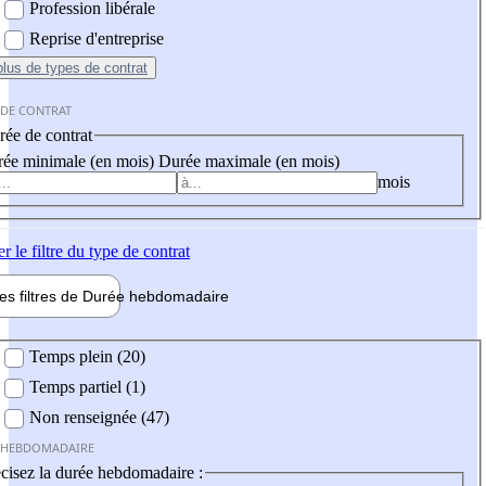
Profession libérale
Reprise d'entreprise
plus
de types de contrat
 DE CONTRAT
ée de contrat
ée minimale (en mois)
Durée maximale (en mois)
mois
er
le filtre du type de contrat
les filtres de
Durée hebdo
madaire
 hebdomadaire
Temps plein (20)
Temps partiel (1)
Non renseignée (47)
 HEBDOMADAIRE
cisez la durée hebdomadaire :