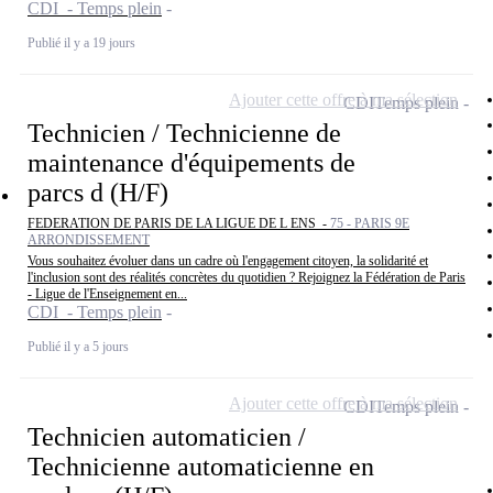
CDI - Temps plein
Publié il y a 19 jours
Ajouter cette offre à ma sélection
CDI
Temps plein
Technicien / Technicienne de
maintenance d'équipements de
parcs d (H/F)
FEDERATION DE PARIS DE LA LIGUE DE L ENS -
75 - PARIS 9E
ARRONDISSEMENT
Vous souhaitez évoluer dans un cadre où l'engagement citoyen, la solidarité et
l'inclusion sont des réalités concrètes du quotidien ? Rejoignez la Fédération de Paris
- Ligue de l'Enseignement en...
CDI - Temps plein
Publié il y a 5 jours
Ajouter cette offre à ma sélection
CDI
Temps plein
Technicien automaticien /
Technicienne automaticienne en