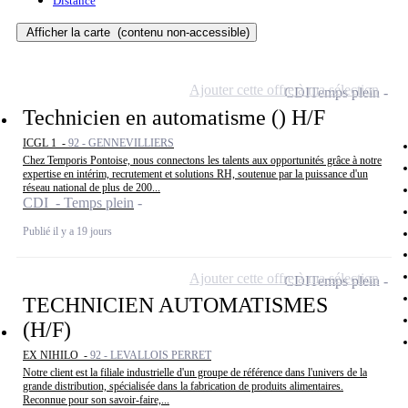
Distance
Afficher la carte
(contenu non-accessible)
Ajouter cette offre à ma sélection
CDI
Temps plein
Technicien en automatisme () H/F
ICGL 1 -
92 - GENNEVILLIERS
Chez Temporis Pontoise, nous connectons les talents aux opportunités grâce à notre
expertise en intérim, recrutement et solutions RH, soutenue par la puissance d'un
réseau national de plus de 200...
CDI - Temps plein
Publié il y a 19 jours
Ajouter cette offre à ma sélection
CDI
Temps plein
TECHNICIEN AUTOMATISMES
(H/F)
EX NIHILO -
92 - LEVALLOIS PERRET
Notre client est la filiale industrielle d'un groupe de référence dans l'univers de la
grande distribution, spécialisée dans la fabrication de produits alimentaires.
Reconnue pour son savoir-faire,...