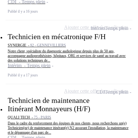
CDI - Temps plein
Publié il y a 16 jours
Ajouter cette offre à ma sélection
Intérim
Temps plein
Technicien en mécatronique F/H
SYNERGIE -
92 - GENNEVILLIERS
Notre client, spécialiste du diagnostic audiologique depuis plus de 50 ans,
accompagne audioprothésistes, hôpitaux, ORL et services de santé au travail avec
des solutions techniques de...
Intérim - Temps plein
Publié il y a 17 jours
Ajouter cette offre à ma sélection
CDI
Temps plein
Technicien de maintenance
Itinérant Monnayeurs (H/F)
QUALI TECH -
75 - PARIS
Dans le cadre du renforcement des équipes de nos clients, nous recherchons un(e)
Technicien(ne) de maintenance itinérant(e) N2 assurant l'installation, la maintenance
et le dépannage d'un parc de...
CDI - Temps plein