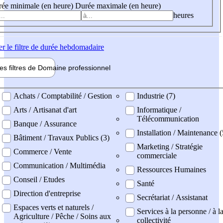
ée minimale (en heure)
Durée maximale (en heure)
heures
er
le filtre de durée hebdomadaire
les filtres de
Domaine pro
fessionnel
ne professionel
Achats / Comptabilité / Gestion
Industrie (7)
Arts / Artisanat d'art
Informatique /
Télécommunication
Banque / Assurance
Installation / Maintenance 
Bâtiment / Travaux Publics (3)
Marketing / Stratégie
Commerce / Vente
commerciale
Communication / Multimédia
Ressources Humaines
Conseil / Etudes
Santé
Direction d'entreprise
Secrétariat / Assistanat
Espaces verts et naturels /
Services à la personne / à l
Agriculture / Pêche / Soins aux
collectivité