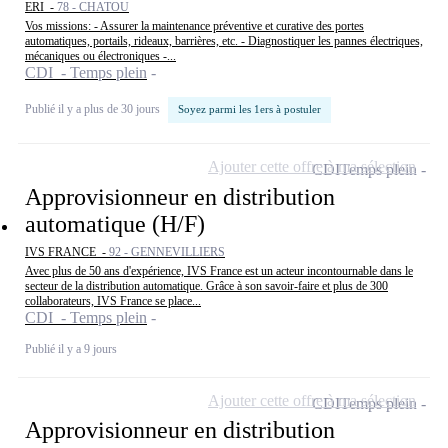
ERI -
78 - CHATOU
Vos missions: - Assurer la maintenance préventive et curative des portes
automatiques, portails, rideaux, barrières, etc. - Diagnostiquer les pannes électriques,
mécaniques ou électroniques -...
CDI - Temps plein
Publié il y a plus de 30 jours
Soyez parmi les 1ers à postuler
Ajouter cette offre à ma sélection
CDI
Temps plein
Approvisionneur en distribution
automatique (H/F)
IVS FRANCE -
92 - GENNEVILLIERS
Avec plus de 50 ans d'expérience, IVS France est un acteur incontournable dans le
secteur de la distribution automatique. Grâce à son savoir-faire et plus de 300
collaborateurs, IVS France se place...
CDI - Temps plein
Publié il y a 9 jours
Ajouter cette offre à ma sélection
CDI
Temps plein
Approvisionneur en distribution