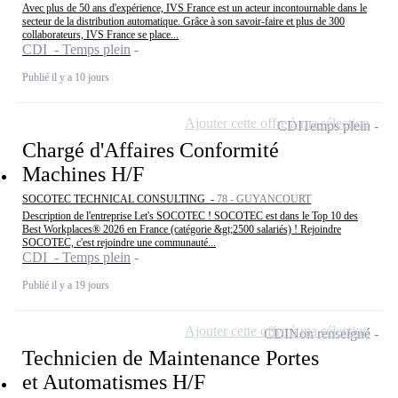
Avec plus de 50 ans d'expérience, IVS France est un acteur incontournable dans le
secteur de la distribution automatique. Grâce à son savoir-faire et plus de 300
collaborateurs, IVS France se place...
CDI - Temps plein
Publié il y a 10 jours
Ajouter cette offre à ma sélection
CDI
Temps plein
Chargé d'Affaires Conformité
Machines H/F
SOCOTEC TECHNICAL CONSULTING -
78 - GUYANCOURT
Description de l'entreprise Let's SOCOTEC ! SOCOTEC est dans le Top 10 des
Best Workplaces® 2026 en France (catégorie &gt;2500 salariés) ! Rejoindre
SOCOTEC, c'est rejoindre une communauté...
CDI - Temps plein
Publié il y a 19 jours
Ajouter cette offre à ma sélection
CDI
Non renseigné
Technicien de Maintenance Portes
et Automatismes H/F