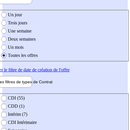
e création de l'offre
Un jour
Trois jours
Une semaine
Deux semaines
Un mois
Toutes les offres
er
le filtre de date de création de l'offre
les filtres de types de
Contrat
de contrat
CDI (55)
CDD (1)
Intérim (7)
CDI Intérimaire