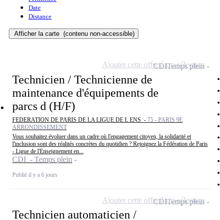
Date
Distance
Afficher la carte
(contenu non-accessible)
Ajouter cette offre à ma sélection
CDI
Temps plein
Technicien / Technicienne de
maintenance d'équipements de
parcs d (H/F)
FEDERATION DE PARIS DE LA LIGUE DE L ENS -
75 - PARIS 9E
ARRONDISSEMENT
Vous souhaitez évoluer dans un cadre où l'engagement citoyen, la solidarité et
l'inclusion sont des réalités concrètes du quotidien ? Rejoignez la Fédération de Paris
- Ligue de l'Enseignement en...
CDI - Temps plein
Publié il y a 6 jours
Ajouter cette offre à ma sélection
CDI
Temps plein
Technicien automaticien /