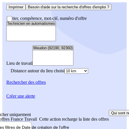
Imprimer
Besoin d'aide sur la recherche d'offres d'emploi ?
Métier, compétence, mot-clé, numéro d'offre
Lieu de travail
Distance autour du lieu choisi
Rechercher
des offres
Créer une alerte
Qui sont n
icher uniquement
 offres France Travail
Cette action recharge la liste des offres
les filtres de
Date de création
de l'offre