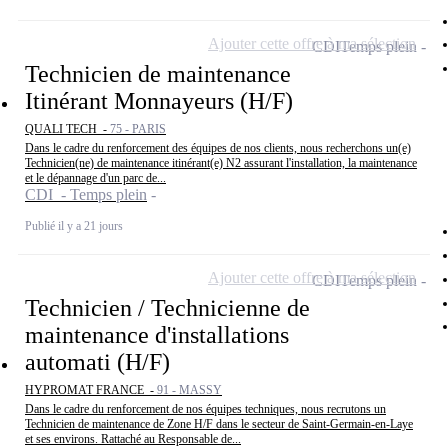
Ajouter cette offre à ma sélection
CDI
Temps plein
Technicien de maintenance
Itinérant Monnayeurs (H/F)
QUALI TECH -
75 - PARIS
Dans le cadre du renforcement des équipes de nos clients, nous recherchons un(e)
Technicien(ne) de maintenance itinérant(e) N2 assurant l'installation, la maintenance
et le dépannage d'un parc de...
CDI - Temps plein
Publié il y a 21 jours
Ajouter cette offre à ma sélection
CDI
Temps plein
Technicien / Technicienne de
maintenance d'installations
automati (H/F)
HYPROMAT FRANCE -
91 - MASSY
Dans le cadre du renforcement de nos équipes techniques, nous recrutons un
Technicien de maintenance de Zone H/F dans le secteur de Saint-Germain-en-Laye
et ses environs. Rattaché au Responsable de...