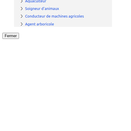
Fermer
Fermer
le détail de l'offre
/
Offre
sur
Offre précéden