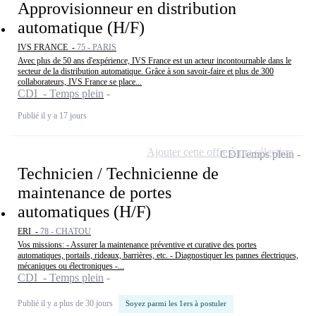
Approvisionneur en distribution
automatique (H/F)
IVS FRANCE -
75 - PARIS
Avec plus de 50 ans d'expérience, IVS France est un acteur incontournable dans le
secteur de la distribution automatique. Grâce à son savoir-faire et plus de 300
collaborateurs, IVS France se place...
CDI - Temps plein
Publié il y a 17 jours
Ajouter cette offre à ma sélection
CDI
Temps plein
Technicien / Technicienne de
maintenance de portes
automatiques (H/F)
ERI -
78 - CHATOU
Vos missions: - Assurer la maintenance préventive et curative des portes
automatiques, portails, rideaux, barrières, etc. - Diagnostiquer les pannes électriques,
mécaniques ou électroniques -...
CDI - Temps plein
Publié il y a plus de 30 jours
Soyez parmi les 1ers à postuler