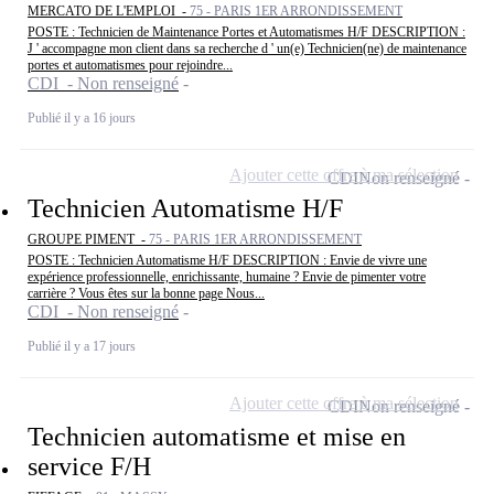
MERCATO DE L'EMPLOI -
75 - PARIS 1ER ARRONDISSEMENT
POSTE : Technicien de Maintenance Portes et Automatismes H/F DESCRIPTION :
J ' accompagne mon client dans sa recherche d ' un(e) Technicien(ne) de maintenance
portes et automatismes pour rejoindre...
CDI - Non renseigné
Publié il y a 16 jours
Ajouter cette offre à ma sélection
CDI
Non renseigné
Technicien Automatisme H/F
GROUPE PIMENT -
75 - PARIS 1ER ARRONDISSEMENT
POSTE : Technicien Automatisme H/F DESCRIPTION : Envie de vivre une
expérience professionnelle, enrichissante, humaine ? Envie de pimenter votre
carrière ? Vous êtes sur la bonne page Nous...
CDI - Non renseigné
Publié il y a 17 jours
Ajouter cette offre à ma sélection
CDI
Non renseigné
Technicien automatisme et mise en
service F/H