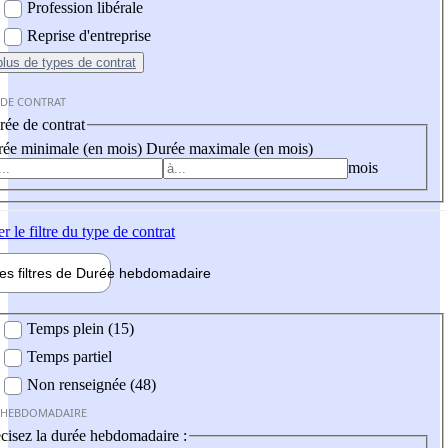
Profession libérale
Reprise d'entreprise
plus
de types de contrat
 DE CONTRAT
ée de contrat
ée minimale (en mois)
Durée maximale (en mois)
mois
er
le filtre du type de contrat
les filtres de
Durée hebdo
madaire
 hebdomadaire
Temps plein (15)
Temps partiel
Non renseignée (48)
 HEBDOMADAIRE
cisez la durée hebdomadaire :