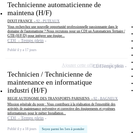
Technicienne automaticienne de
maintena (H/F)
DIXIT FRANCE -
92 - PUTEAUX
Vous recherchez une nouvelle opportunité professionnelle passionnante dans le
domaine de l'automatisme ? Nous recrutons pour un CDI un Automaticien Tertiaire /
GTB (H/F/D) pour intégrer une équipe...
CDI - Temps plein
Publié il y a 17 jours
Ajouter cette offre à ma sélection
CDI
Temps plein
Technicien / Technicienne de
maintenance en informatique
industri (H/F)
REGIE AUTONOME DES TRANSPORTS PARISIENS -
92 - BAGNEUX
Mission générale du poste : Vous contribuez à la réalisation de l'ensemble des
activités de maintenance préventive et corrective des équipements et systèmes
informatiques pour le métier Installation...
CDI - Temps plein
Publié il y a 18 jours
Soyez parmi les 1ers à postuler