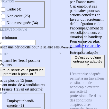
IFICATION
par France travail,
Cap emploi et ses
Cadre (4)
partenaires pour ses
actions concrètes en
Non cadre (25)
faveur du recrutement,
Non renseignée (34)
de l’intégration et de
l’accompagnement de
IRE BRUT MINIMUM
ses collaborateurs en
situation de handicap.
re minimum
Pour en savoir plus,
consultez cet article
.
ssez une périodicité pour le salaire saisi
Entreprise adaptée
NITÉS
Qu'est-ce qu'une
z parmi les 1ers à postuler
entreprise adaptée
résultats
?
urquoi serez-vous parmi les
L'entreprise adaptée
premiers à postuler ?
permet à un travailleur
es de plus de 15 jours,
en situation de
tant moins de 4 candidatures
handicap d'exercer
t France Travail est informé)
une activité
ICAP
professionnelle dans
des conditions
Employeur handi-
adaptées à ses
engagé (1)
capacités. Pour en