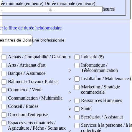
ée minimale (en heure)
Durée maximale (en heure)
heures
er
le filtre de durée hebdomadaire
les filtres de
Domaine pro
fessionnel
ne professionel
Achats / Comptabilité / Gestion
Industrie (8)
Arts / Artisanat d'art
Informatique /
Télécommunication
Banque / Assurance
Installation / Maintenance 
Bâtiment / Travaux Publics
Marketing / Stratégie
Commerce / Vente
commerciale
Communication / Multimédia
Ressources Humaines
Conseil / Etudes
Santé
Direction d'entreprise
Secrétariat / Assistanat
Espaces verts et naturels /
Services à la personne / à l
Agriculture / Pêche / Soins aux
collectivité