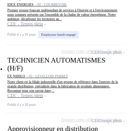
IDEX ENERGIES -
92 - COURBEVOIE
Premier groupe français indépendant de services à l'énergie et à l'environnement,
nous sommes présents sur l'ensemble de la chaîne de valeur énergétique. Notre
ambition, décarboner les territoires au...
CDI - Temps plein
Publié il y a 10 jours
Employeur handi-engagé
Ajouter cette offre à ma sélection
CDI
Temps plein
TECHNICIEN AUTOMATISMES
(H/F)
EX NIHILO -
92 - LEVALLOIS PERRET
Notre client est la filiale industrielle d'un groupe de référence dans l'univers de la
grande distribution, spécialisée dans la fabrication de produits alimentaires.
Reconnue pour son savoir-faire,...
CDI - Temps plein
Publié il y a 20 jours
Ajouter cette offre à ma sélection
CDI
Temps plein
Approvisionneur en distribution