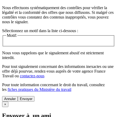
Nous effectuons systématiquement des contrôles pour vérifier la
légalité et la conformité des offres que nous diffusons. Si malgré ces
contrôles vous constatez des contenus inappropriés, vous pouvez
nous le signaler.
Sélectionnez un motif dans la liste ci-dessous :
Motif:
Nous vous rappelons que le signalement abusif est strictement
interdit.
Pour tout signalement concernant des
informations inexactes
ou une
offre déjà pourvue
, rendez-vous auprès de votre agence France
Travail ou
contactez-nous
Pour toute information concernant le
droit du travail
, consultez
les
fiches pratiques du Ministère du travail
Annuler
×
Envoyer à un ami