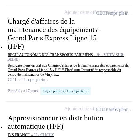
Ajouter cette offre à ma sélection
CDI
Temps plein
Chargé d'affaires de la
maintenance des équipements -
Grand Paris Express Ligne 15
(H/F)
REGIE AUTONOME DES TRANSPORTS PARISIENS -
94 - VITRY-SUR-
SEINE
Rejoignez-nous en tant que Chargé d'affaires de la maintenance des équipements du
Grand Paris Express Ligne 15 - H/F !! Placé sous l'autorité du responsable du
centre de maintenance de Vitry, le...
CDI - Temps plein
Publié il y a 17 jours
Soyez parmi les 1ers à postuler
Ajouter cette offre à ma sélection
CDI
Temps plein
Approvisionneur en distribution
automatique (H/F)
IVS FRANCE -
92 - CLICHY