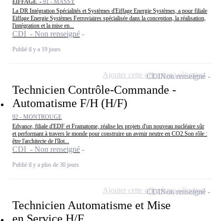
EIFFAGE -
91 - MASSY
La DR Intégration Spécialités et Systèmes d'Eiffage Energie Systèmes, a pour filiale
Eiffage Energie Systèmes Ferroviaires spécialisée dans la conception, la réalisation,
l'intégration et la mise en...
CDI - Non renseigné
Publié il y a 19 jours
Ajouter cette offre à ma sélection
CDI
Non renseigné
Technicien Contrôle-Commande -
Automatisme F/H (H/F)
92 - MONTROUGE
Edvance, filiale d'EDF et Framatome, réalise les projets d'un nouveau nucléaire sûr
et performant à travers le monde pour construire un avenir neutre en CO2.Son rôle :
être l'architecte de l'îlot...
CDI - Non renseigné
Publié il y a plus de 30 jours
Ajouter cette offre à ma sélection
CDI
Non renseigné
Technicien Automatisme et Mise
en Service H/F