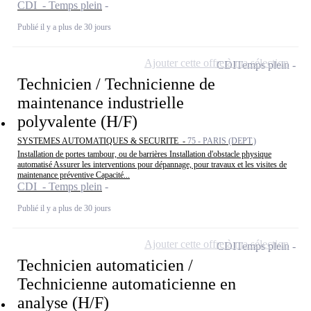
CDI - Temps plein
Publié il y a plus de 30 jours
Ajouter cette offre à ma sélection
CDI
Temps plein
Technicien / Technicienne de
maintenance industrielle
polyvalente (H/F)
SYSTEMES AUTOMATIQUES & SECURITE -
75 - PARIS (DEPT.)
Installation de portes tambour, ou de barrières Installation d'obstacle physique
automatisé Assurer les interventions pour dépannage, pour travaux et les visites de
maintenance préventive Capacité...
CDI - Temps plein
Publié il y a plus de 30 jours
Ajouter cette offre à ma sélection
CDI
Temps plein
Technicien automaticien /
Technicienne automaticienne en
analyse (H/F)