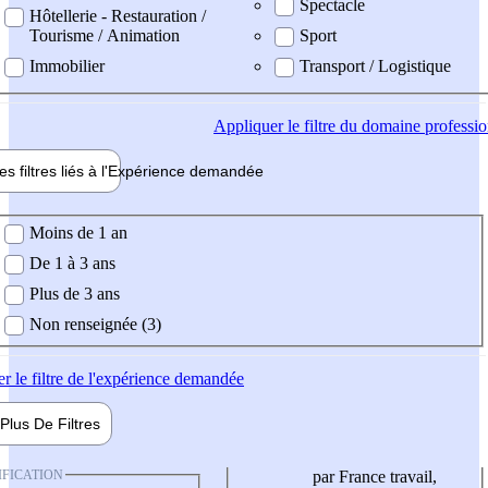
Spectacle
Hôtellerie - Restauration /
Tourisme / Animation
Sport
Immobilier
Transport / Logistique
Appliquer
le filtre du domaine professi
es filtres liés à l'
Expérience
demandée
ience demandée
Moins de 1 an
De 1 à 3 ans
Plus de 3 ans
Non renseignée (3)
er
le filtre de l'expérience demandée
Plus De
Filtres
IFICATION
par France travail,