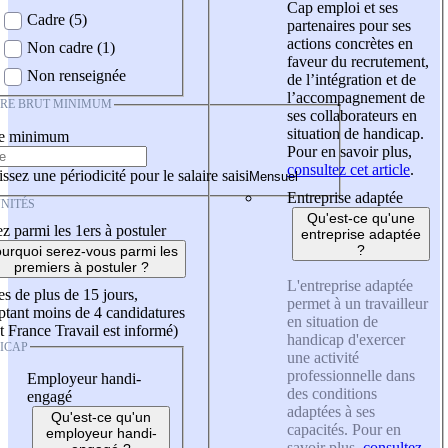
Cap emploi et ses
Cadre (5)
partenaires pour ses
actions concrètes en
Non cadre (1)
faveur du recrutement,
Non renseignée
de l’intégration et de
l’accompagnement de
IRE BRUT MINIMUM
ses collaborateurs en
situation de handicap.
re minimum
Pour en savoir plus,
consultez cet article
.
ssez une périodicité pour le salaire saisi
Entreprise adaptée
NITÉS
Qu'est-ce qu'une
z parmi les 1ers à postuler
entreprise adaptée
?
urquoi serez-vous parmi les
premiers à postuler ?
L'entreprise adaptée
es de plus de 15 jours,
permet à un travailleur
tant moins de 4 candidatures
en situation de
t France Travail est informé)
handicap d'exercer
ICAP
une activité
professionnelle dans
Employeur handi-
des conditions
engagé
adaptées à ses
Qu'est-ce qu'un
capacités. Pour en
employeur handi-
savoir plus,
consultez