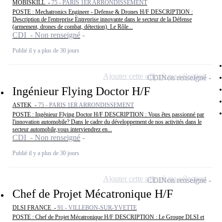
MOBISKILL -
75 - PARIS 1ER ARRONDISSEMENT
POSTE : Mechatronics Engineer - Defense & Drones H/F DESCRIPTION :
Description de l'entreprise Entreprise innovante dans le secteur de la Défense
(armement, drones de combat, détection). Le Rôle...
CDI - Non renseigné
Publié il y a plus de 30 jours
Ajouter cette offre à ma sélection
CDI
Non renseigné
Ingénieur Flying Doctor H/F
ASTEK -
75 - PARIS 1ER ARRONDISSEMENT
POSTE : Ingénieur Flying Doctor H/F DESCRIPTION : Vous êtes passionné par
l'innovation automobile? Dans le cadre du développement de nos activités dans le
secteur automobile,vous interviendrez en...
CDI - Non renseigné
Publié il y a plus de 30 jours
Ajouter cette offre à ma sélection
CDI
Non renseigné
Chef de Projet Mécatronique H/F
DLSI FRANCE -
91 - VILLEBON-SUR-YVETTE
POSTE : Chef de Projet Mécatronique H/F DESCRIPTION : Le Groupe DLSI et