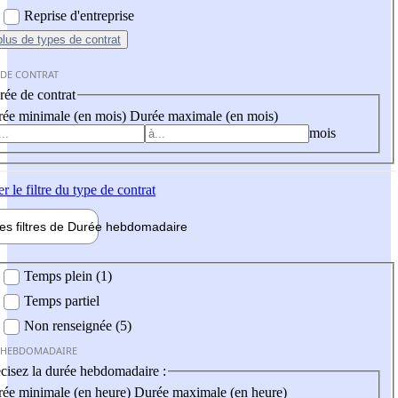
Reprise d'entreprise
plus
de types de contrat
 DE CONTRAT
ée de contrat
ée minimale (en mois)
Durée maximale (en mois)
mois
er
le filtre du type de contrat
les filtres de
Durée hebdo
madaire
 hebdomadaire
Temps plein (1)
Temps partiel
Non renseignée (5)
 HEBDOMADAIRE
cisez la durée hebdomadaire :
ée minimale (en heure)
Durée maximale (en heure)