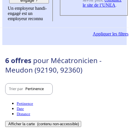
engagé ?
le site de l’UNEA
.
Un employeur handi-
engagé est un
employeur reconnu
Appliquer
les filtres
6 offres
pour Mécatronicien -
Meudon (92190, 92360)
Trier par
Pertinence
Pertinence
Date
Distance
Afficher la carte
(contenu non-accessible)