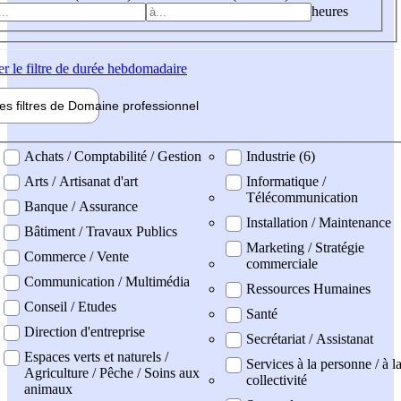
heures
er
le filtre de durée hebdomadaire
les filtres de
Domaine pro
fessionnel
ne professionel
Achats / Comptabilité / Gestion
Industrie (6)
Arts / Artisanat d'art
Informatique /
Télécommunication
Banque / Assurance
Installation / Maintenance
Bâtiment / Travaux Publics
Marketing / Stratégie
Commerce / Vente
commerciale
Communication / Multimédia
Ressources Humaines
Conseil / Etudes
Santé
Direction d'entreprise
Secrétariat / Assistanat
Espaces verts et naturels /
Services à la personne / à l
Agriculture / Pêche / Soins aux
collectivité
animaux