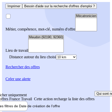
Imprimer
Besoin d'aide sur la recherche d'offres d'emploi ?
Métier, compétence, mot-clé, numéro d'offre
Lieu de travail
Distance autour du lieu choisi
Rechercher
des offres
Créer une alerte
Qui sont n
icher uniquement
 offres France Travail
Cette action recharge la liste des offres
les filtres de
Date de création
de l'offre