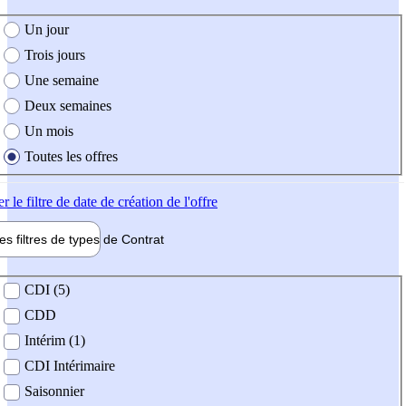
e création de l'offre
Un jour
Trois jours
Une semaine
Deux semaines
Un mois
Toutes les offres
er
le filtre de date de création de l'offre
les filtres de types de
Contrat
de contrat
CDI (5)
CDD
Intérim (1)
CDI Intérimaire
Saisonnier