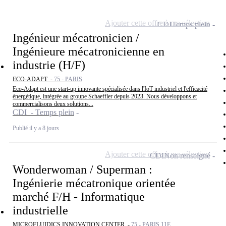
Ajouter cette offre à ma sélection
CDI
Temps plein
Ingénieur mécatronicien /
Ingénieure mécatronicienne en
industrie (H/F)
ECO-ADAPT -
75 - PARIS
Eco-Adapt est une start-up innovante spécialisée dans l'IoT industriel et l'efficacité
énergétique, intégrée au groupe Schaeffler depuis 2023. Nous développons et
commercialisons deux solutions...
CDI - Temps plein
Publié il y a 8 jours
Ajouter cette offre à ma sélection
CDI
Non renseigné
Wonderwoman / Superman :
Ingénierie mécatronique orientée
marché F/H - Informatique
industrielle
MICROFLUIDICS INNOVATION CENTER -
75 - PARIS 11E