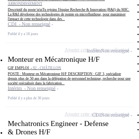
ARRONDISSEMENT
Descriptif du poste:\n\nTu rejoins l'équipe Recherche & Innovation (R&I) du MIC.
La R&I développe des technologies de pointe en microfluidique, pour maximiser
l'impact de cette technologie dans des...
CDI - Non renseigné
Publié il y a 18 jours
Ajouter cette offre à ma sélection
Intérim
Non renseigné
Monteur en Mécatronique H/F
GIF EMPLOI -
92 - CHÂTILLON
POSTE : Monteur en Mécatronique H/F DESCRIPTION : GIF 3, spécialiste
depuis plus de 50 ans dans la délégation de personnel technique, recherche pour une
société spécialisée dans la fabrication...
Intérim - Non renseigné
Publié il y a plus de 30 jours
Ajouter cette offre à ma sélection
CDI
Non renseigné
Mechatronics Engineer - Defense
& Drones H/F