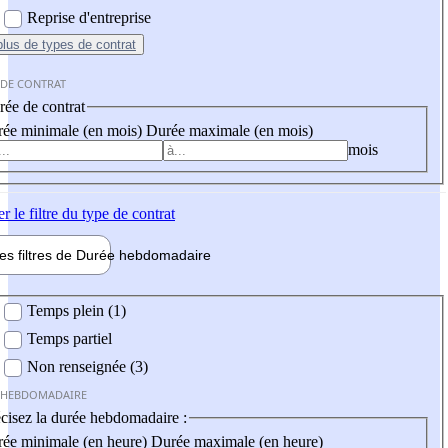
Reprise d'entreprise
plus
de types de contrat
 DE CONTRAT
ée de contrat
ée minimale (en mois)
Durée maximale (en mois)
mois
er
le filtre du type de contrat
les filtres de
Durée hebdo
madaire
 hebdomadaire
Temps plein (1)
Temps partiel
Non renseignée (3)
 HEBDOMADAIRE
cisez la durée hebdomadaire :
ée minimale (en heure)
Durée maximale (en heure)