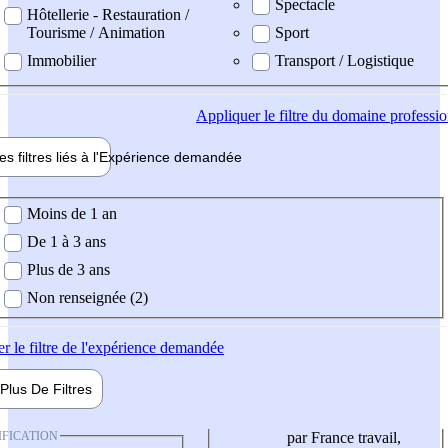
Spectacle
Hôtellerie - Restauration /
Tourisme / Animation
Sport
Immobilier
Transport / Logistique
Appliquer
le filtre du domaine professi
es filtres liés à l'
Expérience
demandée
ience demandée
Moins de 1 an
De 1 à 3 ans
Plus de 3 ans
Non renseignée (2)
er
le filtre de l'expérience demandée
Plus De
Filtres
IFICATION
par France travail,