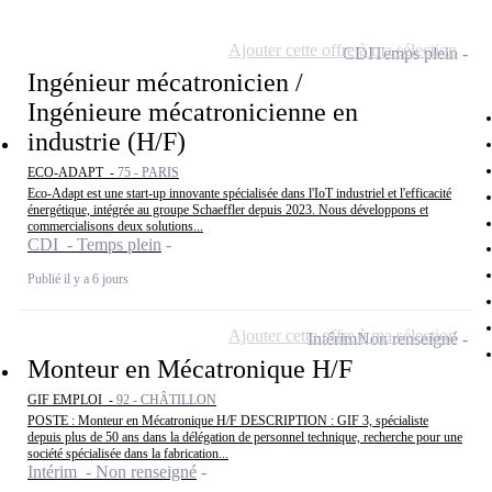
Ajouter cette offre à ma sélection
CDI
Temps plein
Ingénieur mécatronicien /
Ingénieure mécatronicienne en
industrie (H/F)
ECO-ADAPT -
75 - PARIS
Eco-Adapt est une start-up innovante spécialisée dans l'IoT industriel et l'efficacité
énergétique, intégrée au groupe Schaeffler depuis 2023. Nous développons et
commercialisons deux solutions...
CDI - Temps plein
Publié il y a 6 jours
Ajouter cette offre à ma sélection
Intérim
Non renseigné
Monteur en Mécatronique H/F
GIF EMPLOI -
92 - CHÂTILLON
POSTE : Monteur en Mécatronique H/F DESCRIPTION : GIF 3, spécialiste
depuis plus de 50 ans dans la délégation de personnel technique, recherche pour une
société spécialisée dans la fabrication...
Intérim - Non renseigné