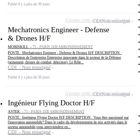
Publié il y a plus de 30 jours
Ajouter cette offre à ma sélection
CDI
Non renseigné
Mechatronics Engineer - Defense
& Drones H/F
MOBISKILL -
75 - PARIS 1ER ARRONDISSEMENT
POSTE : Mechatronics Engineer - Defense & Drones H/F DESCRIPTION :
Description de l'entreprise Entreprise innovante dans le secteur de la Défense
(armement, drones de combat, détection). Le Rôle...
CDI - Non renseigné
Publié il y a plus de 30 jours
Ajouter cette offre à ma sélection
CDI
Non renseigné
Ingénieur Flying Doctor H/F
ASTEK -
75 - PARIS 1ER ARRONDISSEMENT
POSTE : Ingénieur Flying Doctor H/F DESCRIPTION : Vous êtes passionné par
l'innovation automobile? Dans le cadre du développement de nos activités dans le
secteur automobile,vous interviendrez en...
CDI - Non renseigné