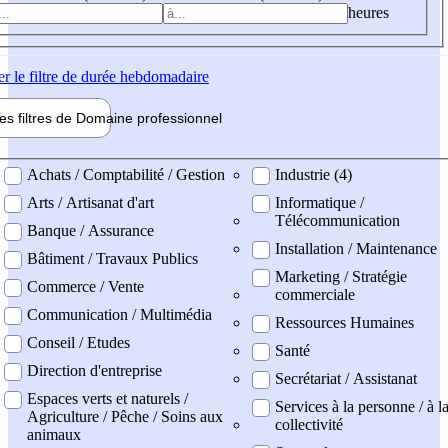
heures
er
le filtre de durée hebdomadaire
les filtres de
Domaine pro
fessionnel
ne professionel
Achats / Comptabilité / Gestion
Industrie (4)
Arts / Artisanat d'art
Informatique /
Télécommunication
Banque / Assurance
Installation / Maintenance
Bâtiment / Travaux Publics
Marketing / Stratégie
Commerce / Vente
commerciale
Communication / Multimédia
Ressources Humaines
Conseil / Etudes
Santé
Direction d'entreprise
Secrétariat / Assistanat
Espaces verts et naturels /
Services à la personne / à l
Agriculture / Pêche / Soins aux
collectivité
animaux