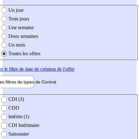
e création de l'offre
Un jour
Trois jours
Une semaine
Deux semaines
Un mois
Toutes les offres
er
le filtre de date de création de l'offre
les filtres de types de
Contrat
de contrat
CDI (3)
CDD
Intérim (1)
CDI Intérimaire
Saisonnier