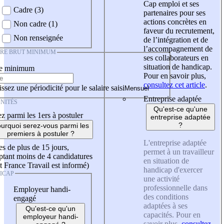
Cap emploi et ses
Cadre (3)
partenaires pour ses
actions concrètes en
Non cadre (1)
faveur du recrutement,
Non renseignée
de l’intégration et de
l’accompagnement de
IRE BRUT MINIMUM
ses collaborateurs en
situation de handicap.
re minimum
Pour en savoir plus,
consultez cet article
.
ssez une périodicité pour le salaire saisi
Entreprise adaptée
NITÉS
Qu'est-ce qu'une
z parmi les 1ers à postuler
entreprise adaptée
?
urquoi serez-vous parmi les
premiers à postuler ?
L'entreprise adaptée
es de plus de 15 jours,
permet à un travailleur
tant moins de 4 candidatures
en situation de
t France Travail est informé)
handicap d'exercer
ICAP
une activité
professionnelle dans
Employeur handi-
des conditions
engagé
adaptées à ses
Qu'est-ce qu'un
capacités. Pour en
employeur handi-
savoir plus,
consultez