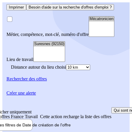
Imprimer
Besoin d'aide sur la recherche d'offres d'emploi ?
Métier, compétence, mot-clé, numéro d'offre
Lieu de travail
Distance autour du lieu choisi
Rechercher
des offres
Créer une alerte
Qui sont n
icher uniquement
 offres France Travail
Cette action recharge la liste des offres
les filtres de
Date de création
de l'offre