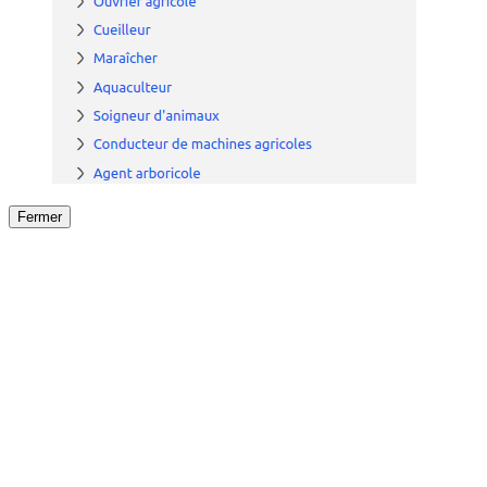
Fermer
Fermer
le détail de l'offre
/
Offre
sur
Offre précéden