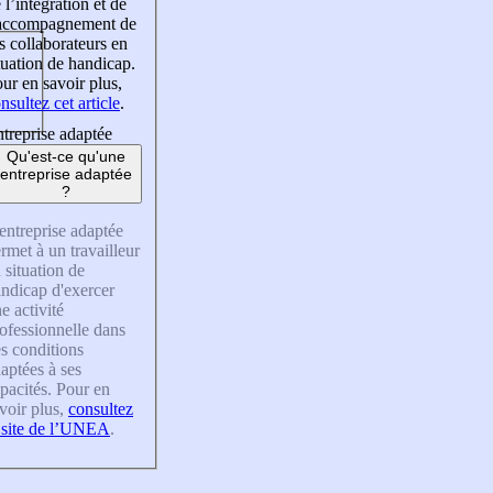
 l’intégration et de
’accompagnement de
s collaborateurs en
tuation de handicap.
ur en savoir plus,
nsultez cet article
.
treprise adaptée
Qu'est-ce qu'une
entreprise adaptée
?
entreprise adaptée
rmet à un travailleur
 situation de
ndicap d'exercer
e activité
ofessionnelle dans
s conditions
aptées à ses
pacités. Pour en
voir plus,
consultez
 site de l’UNEA
.