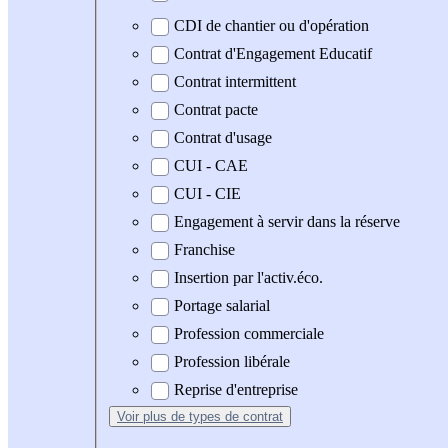
CDI de chantier ou d'opération
Contrat d'Engagement Educatif
Contrat intermittent
Contrat pacte
Contrat d'usage
CUI - CAE
CUI - CIE
Engagement à servir dans la réserve
Franchise
Insertion par l'activ.éco.
Portage salarial
Profession commerciale
Profession libérale
Reprise d'entreprise
Voir plus
de types de contrat