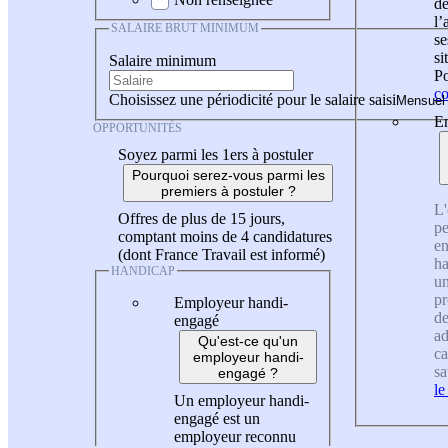
de
l
SALAIRE BRUT MINIMUM
se
si
Salaire minimum
Po
co
Choisissez une périodicité pour le salaire saisi
En
OPPORTUNITÉS
Soyez parmi les 1ers à postuler
Pourquoi serez-vous parmi les
premiers à postuler ?
L'
Offres de plus de 15 jours,
pe
comptant moins de 4 candidatures
en
(dont France Travail est informé)
ha
HANDICAP
un
pr
Employeur handi-
de
engagé
ad
Qu'est-ce qu'un
ca
employeur handi-
sa
engagé ?
le
Un employeur handi-
engagé est un
employeur reconnu