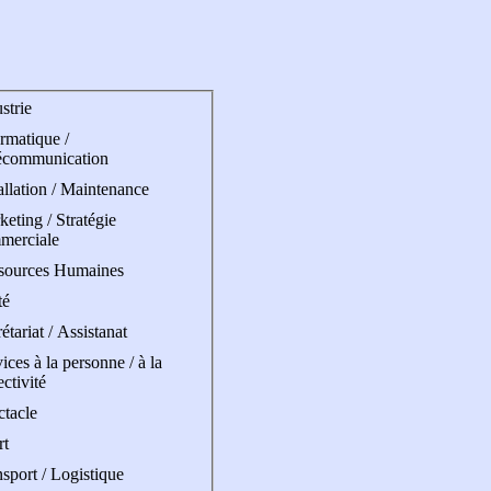
strie
rmatique /
écommunication
allation / Maintenance
eting / Stratégie
merciale
sources Humaines
té
étariat / Assistanat
ices à la personne / à la
ectivité
ctacle
rt
sport / Logistique