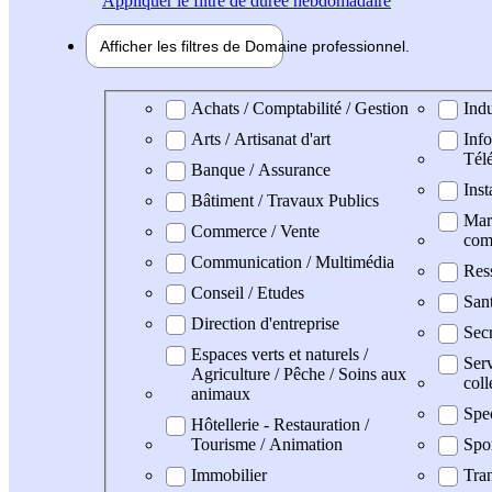
Appliquer
le filtre de durée hebdomadaire
Afficher les filtres de
Domaine pro
fessionnel
Domaine professionel
Achats / Comptabilité / Gestion
Indu
Arts / Artisanat d'art
Info
Tél
Banque / Assurance
Inst
Bâtiment / Travaux Publics
Mark
Commerce / Vente
com
Communication / Multimédia
Res
Conseil / Etudes
San
Direction d'entreprise
Secr
Espaces verts et naturels /
Serv
Agriculture / Pêche / Soins aux
coll
animaux
Spe
Hôtellerie - Restauration /
Tourisme / Animation
Spo
Immobilier
Tran