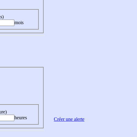
s)
mois
ure)
heures
Créer une alerte