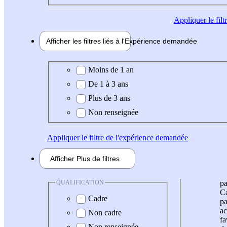
Appliquer
le fil
Afficher les filtres liés à l'
Expérience
demandée
Expérience demandée
Moins de 1 an
De 1 à 3 ans
Plus de 3 ans
Non renseignée
Appliquer
le filtre de l'expérience demandée
Afficher
Plus de
filtres
QUALIFICATION
pa
Ca
Cadre
pa
ac
Non cadre
fa
Non renseignée