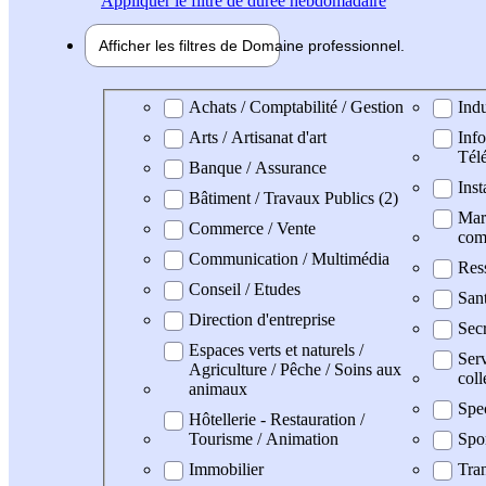
Appliquer
le filtre de durée hebdomadaire
Afficher les filtres de
Domaine pro
fessionnel
Domaine professionel
Achats / Comptabilité / Gestion
Indu
Arts / Artisanat d'art
Info
Tél
Banque / Assurance
Inst
Bâtiment / Travaux Publics (2)
Mark
Commerce / Vente
com
Communication / Multimédia
Res
Conseil / Etudes
San
Direction d'entreprise
Secr
Espaces verts et naturels /
Serv
Agriculture / Pêche / Soins aux
coll
animaux
Spe
Hôtellerie - Restauration /
Tourisme / Animation
Spo
Immobilier
Tran