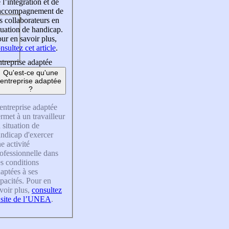
 l’intégration et de
’accompagnement de
s collaborateurs en
tuation de handicap.
ur en savoir plus,
nsultez cet article
.
treprise adaptée
Qu'est-ce qu'une
entreprise adaptée
?
entreprise adaptée
rmet à un travailleur
 situation de
ndicap d'exercer
e activité
ofessionnelle dans
s conditions
aptées à ses
pacités. Pour en
voir plus,
consultez
 site de l’UNEA
.