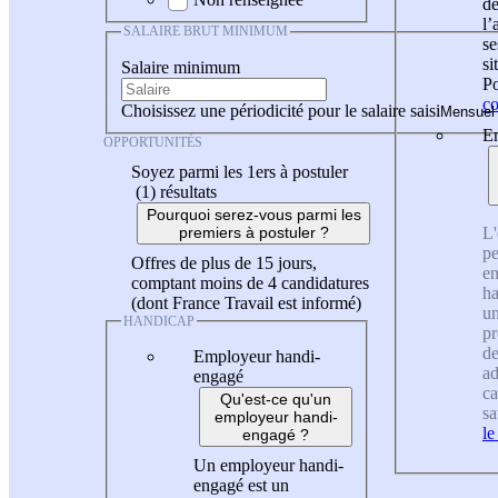
de
l
SALAIRE BRUT MINIMUM
se
si
Salaire minimum
Po
co
Choisissez une périodicité pour le salaire saisi
En
OPPORTUNITÉS
Soyez parmi les 1ers à postuler
(1)
résultats
Pourquoi serez-vous parmi les
L'
premiers à postuler ?
pe
Offres de plus de 15 jours,
en
comptant moins de 4 candidatures
ha
(dont France Travail est informé)
un
HANDICAP
pr
de
Employeur handi-
ad
engagé
ca
Qu'est-ce qu'un
sa
employeur handi-
le
engagé ?
Un employeur handi-
engagé est un