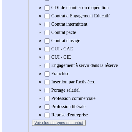
CDI de chantier ou d'opération
Contrat d'Engagement Educatif
Contrat intermittent
Contrat pacte
Contrat d'usage
CUI - CAE
CUI - CIE
Engagement à servir dans la réserve
Franchise
Insertion par l'activ.éco.
Portage salarial
Profession commerciale
Profession libérale
Reprise d'entreprise
Voir plus
de types de contrat