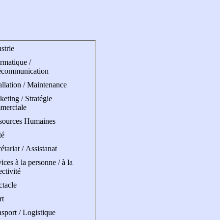
strie
rmatique /
écommunication
allation / Maintenance
eting / Stratégie
merciale
sources Humaines
té
étariat / Assistanat
ices à la personne / à la
ectivité
ctacle
rt
sport / Logistique