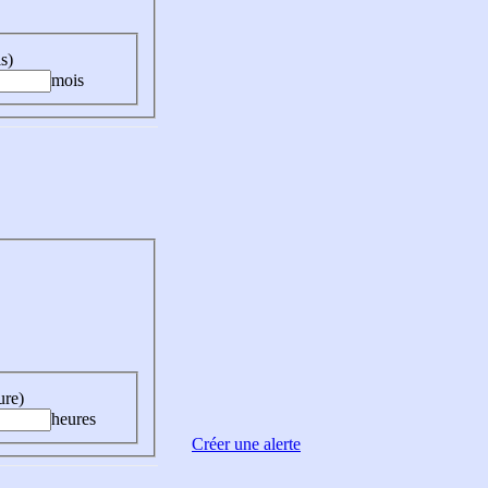
s)
mois
ure)
heures
Créer une alerte