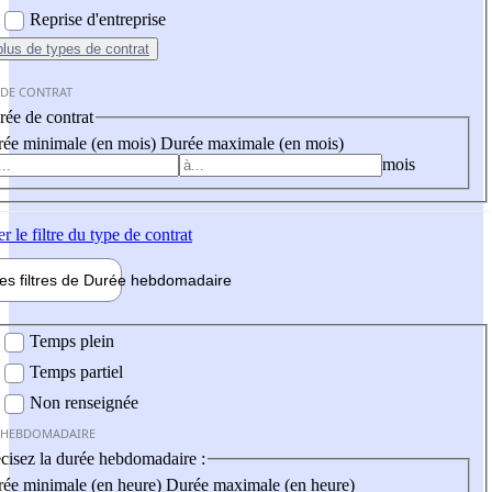
Reprise d'entreprise
plus
de types de contrat
 DE CONTRAT
ée de contrat
ée minimale (en mois)
Durée maximale (en mois)
mois
er
le filtre du type de contrat
les filtres de
Durée hebdo
madaire
 hebdomadaire
Temps plein
Temps partiel
Non renseignée
 HEBDOMADAIRE
cisez la durée hebdomadaire :
ée minimale (en heure)
Durée maximale (en heure)