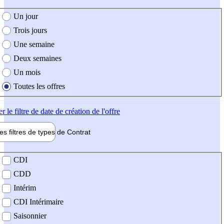
e création de l'offre
Un jour
Trois jours
Une semaine
Deux semaines
Un mois
Toutes les offres
er
le filtre de date de création de l'offre
les filtres de types de
Contrat
de contrat
CDI
CDD
Intérim
CDI Intérimaire
Saisonnier