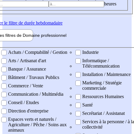
heures
er
le filtre de durée hebdomadaire
les filtres de
Domaine pro
fessionnel
ne professionel
Achats / Comptabilité / Gestion
Industrie
Arts / Artisanat d'art
Informatique /
Télécommunication
Banque / Assurance
Installation / Maintenance
Bâtiment / Travaux Publics
Marketing / Stratégie
Commerce / Vente
commerciale
Communication / Multimédia
Ressources Humaines
Conseil / Etudes
Santé
Direction d'entreprise
Secrétariat / Assistanat
Espaces verts et naturels /
Services à la personne / à l
Agriculture / Pêche / Soins aux
collectivité
animaux