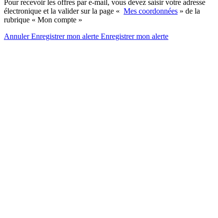
Pour recevoir les offres par e-mail, vous devez saisir votre adresse
électronique et la valider sur la page «
Mes coordonnées
» de la
rubrique « Mon compte »
Annuler
Enregistrer mon alerte
Enregistrer
mon alerte