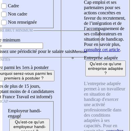
Cap emploi et ses
Cadre
partenaires pour ses
actions concrètes en
Non cadre
faveur du recrutement,
Non renseignée
de l’intégration et de
l’accompagnement de
IRE BRUT MINIMUM
ses collaborateurs en
situation de handicap.
re minimum
Pour en savoir plus,
consultez cet article
.
ssez une périodicité pour le salaire saisi
Entreprise adaptée
NITÉS
Qu'est-ce qu'une
z parmi les 1ers à postuler
entreprise adaptée
?
urquoi serez-vous parmi les
premiers à postuler ?
L'entreprise adaptée
es de plus de 15 jours,
permet à un travailleur
tant moins de 4 candidatures
en situation de
t France Travail est informé)
handicap d'exercer
ICAP
une activité
professionnelle dans
Employeur handi-
des conditions
engagé
adaptées à ses
Qu'est-ce qu'un
capacités. Pour en
employeur handi-
savoir plus,
consultez