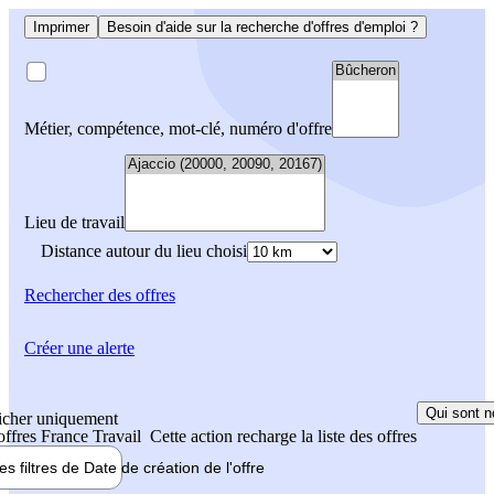
Imprimer
Besoin d'aide sur la recherche d'offres d'emploi ?
Métier, compétence, mot-clé, numéro d'offre
Lieu de travail
Distance autour du lieu choisi
Rechercher
des offres
Créer une alerte
Qui sont n
icher uniquement
 offres France Travail
Cette action recharge la liste des offres
les filtres de
Date de création
de l'offre