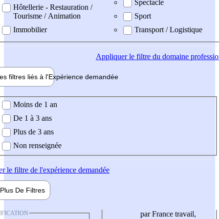
Spectacle
Hôtellerie - Restauration /
Tourisme / Animation
Sport
Immobilier
Transport / Logistique
Appliquer
le filtre du domaine professi
es filtres liés à l'
Expérience
demandée
ience demandée
Moins de 1 an
De 1 à 3 ans
Plus de 3 ans
Non renseignée
er
le filtre de l'expérience demandée
Plus De
Filtres
IFICATION
par France travail,