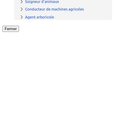
Fermer
Fermer
le détail de l'offre
/
Offre
sur
Offre précéden