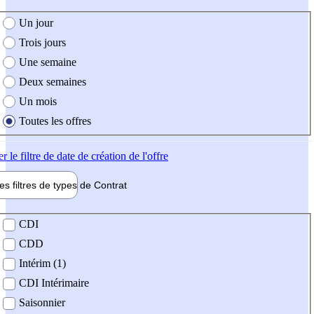
e création de l'offre
Un jour
Trois jours
Une semaine
Deux semaines
Un mois
Toutes les offres
er
le filtre de date de création de l'offre
les filtres de types de
Contrat
de contrat
CDI
CDD
Intérim (1)
CDI Intérimaire
Saisonnier