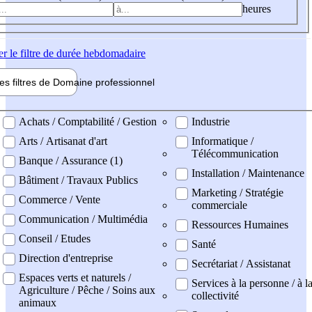
heures
er
le filtre de durée hebdomadaire
les filtres de
Domaine pro
fessionnel
ne professionel
Achats / Comptabilité / Gestion
Industrie
Arts / Artisanat d'art
Informatique /
Télécommunication
Banque / Assurance (1)
Installation / Maintenance
Bâtiment / Travaux Publics
Marketing / Stratégie
Commerce / Vente
commerciale
Communication / Multimédia
Ressources Humaines
Conseil / Etudes
Santé
Direction d'entreprise
Secrétariat / Assistanat
Espaces verts et naturels /
Services à la personne / à l
Agriculture / Pêche / Soins aux
collectivité
animaux