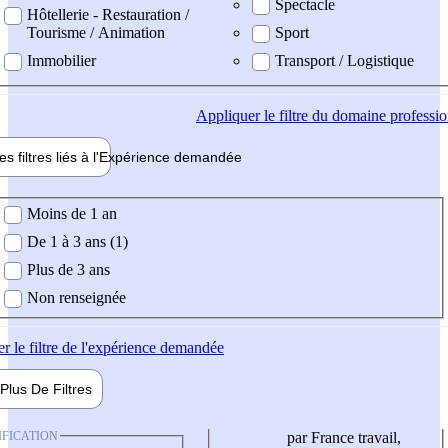
Spectacle
Hôtellerie - Restauration /
Tourisme / Animation
Sport
Immobilier
Transport / Logistique
Appliquer
le filtre du domaine professi
es filtres liés à l'
Expérience
demandée
ience demandée
Moins de 1 an
De 1 à 3 ans (1)
Plus de 3 ans
Non renseignée
er
le filtre de l'expérience demandée
Plus De
Filtres
IFICATION
par France travail,