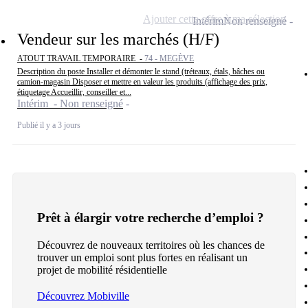
Ajouter cette offre à ma sélection
Intérim
Non renseigné
Vendeur sur les marchés (H/F)
ATOUT TRAVAIL TEMPORAIRE -
74 - MEGÈVE
Description du poste Installer et démonter le stand (tréteaux, étals, bâches ou
camion-magasin Disposer et mettre en valeur les produits (affichage des prix,
étiquetage Accueillir, conseiller et...
Intérim - Non renseigné
Publié il y a 3 jours
Prêt à élargir votre recherche d’emploi ?
Découvrez de nouveaux territoires où les chances de
trouver un emploi sont plus fortes en réalisant un
projet de mobilité résidentielle
Découvrez Mobiville