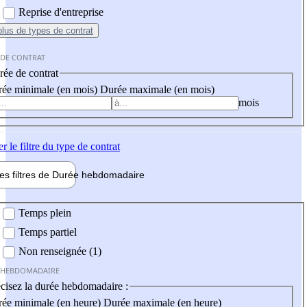
Reprise d'entreprise
plus
de types de contrat
 DE CONTRAT
ée de contrat
ée minimale (en mois)
Durée maximale (en mois)
mois
er
le filtre du type de contrat
les filtres de
Durée hebdo
madaire
 hebdomadaire
Temps plein
Temps partiel
Non renseignée (1)
 HEBDOMADAIRE
cisez la durée hebdomadaire :
ée minimale (en heure)
Durée maximale (en heure)