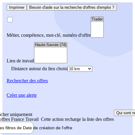
Imprimer
Besoin d'aide sur la recherche d'offres d'emploi ?
Métier, compétence, mot-clé, numéro d'offre
Lieu de travail
Distance autour du lieu choisi
Rechercher
des offres
Créer une alerte
Qui sont n
icher uniquement
 offres France Travail
Cette action recharge la liste des offres
les filtres de
Date de création
de l'offre