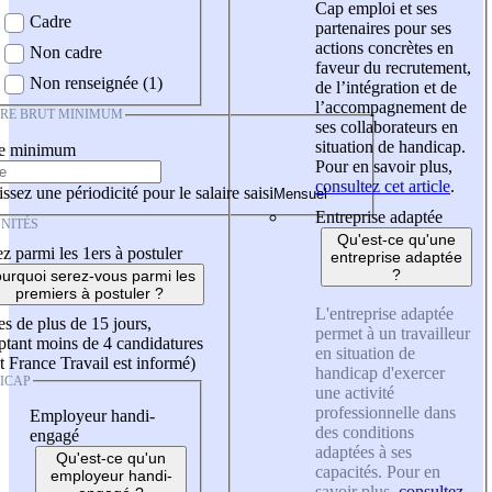
Cap emploi et ses
Cadre
partenaires pour ses
actions concrètes en
Non cadre
faveur du recrutement,
Non renseignée (1)
de l’intégration et de
l’accompagnement de
IRE BRUT MINIMUM
ses collaborateurs en
situation de handicap.
re minimum
Pour en savoir plus,
consultez cet article
.
ssez une périodicité pour le salaire saisi
Entreprise adaptée
NITÉS
Qu'est-ce qu'une
z parmi les 1ers à postuler
entreprise adaptée
?
urquoi serez-vous parmi les
premiers à postuler ?
L'entreprise adaptée
es de plus de 15 jours,
permet à un travailleur
tant moins de 4 candidatures
en situation de
t France Travail est informé)
handicap d'exercer
ICAP
une activité
professionnelle dans
Employeur handi-
des conditions
engagé
adaptées à ses
Qu'est-ce qu'un
capacités. Pour en
employeur handi-
savoir plus,
consultez