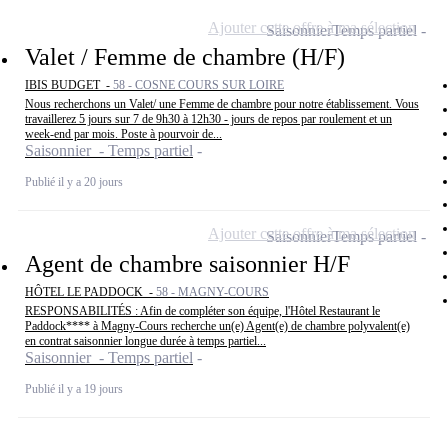
Ajouter cette offre à ma sélection
Saisonnier
Temps partiel
Valet / Femme de chambre (H/F)
IBIS BUDGET -
58 - COSNE COURS SUR LOIRE
Nous recherchons un Valet/ une Femme de chambre pour notre établissement. Vous
travaillerez 5 jours sur 7 de 9h30 à 12h30 - jours de repos par roulement et un
week-end par mois. Poste à pourvoir de...
Saisonnier - Temps partiel
Publié il y a 20 jours
Ajouter cette offre à ma sélection
Saisonnier
Temps partiel
Agent de chambre saisonnier H/F
HÔTEL LE PADDOCK -
58 - MAGNY-COURS
RESPONSABILITÉS : Afin de compléter son équipe, l'Hôtel Restaurant le
Paddock**** à Magny-Cours recherche un(e) Agent(e) de chambre polyvalent(e)
en contrat saisonnier longue durée à temps partiel...
Saisonnier - Temps partiel
Publié il y a 19 jours