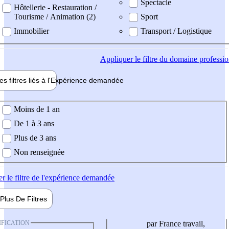
Spectacle
Hôtellerie - Restauration /
Tourisme / Animation (2)
Sport
Immobilier
Transport / Logistique
Appliquer
le filtre du domaine professi
es filtres liés à l'
Expérience
demandée
ience demandée
Moins de 1 an
De 1 à 3 ans
Plus de 3 ans
Non renseignée
er
le filtre de l'expérience demandée
Plus De
Filtres
IFICATION
par France travail,