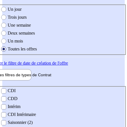
e création de l'offre
Un jour
Trois jours
Une semaine
Deux semaines
Un mois
Toutes les offres
er
le filtre de date de création de l'offre
les filtres de types de
Contrat
de contrat
CDI
CDD
Intérim
CDI Intérimaire
Saisonnier (2)