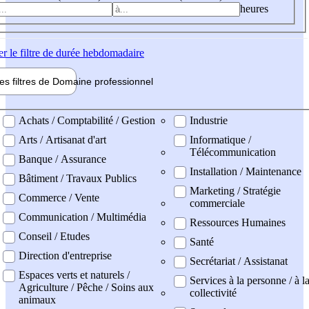
heures
er
le filtre de durée hebdomadaire
les filtres de
Domaine pro
fessionnel
ne professionel
Achats / Comptabilité / Gestion
Industrie
Arts / Artisanat d'art
Informatique /
Télécommunication
Banque / Assurance
Installation / Maintenance
Bâtiment / Travaux Publics
Marketing / Stratégie
Commerce / Vente
commerciale
Communication / Multimédia
Ressources Humaines
Conseil / Etudes
Santé
Direction d'entreprise
Secrétariat / Assistanat
Espaces verts et naturels /
Services à la personne / à l
Agriculture / Pêche / Soins aux
collectivité
animaux