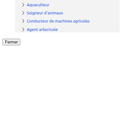
Fermer
Fermer
le détail de l'offre
/
Offre
sur
Offre précéden