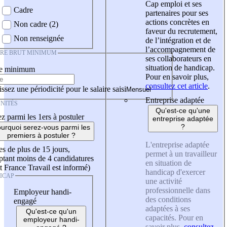
Cap emploi et ses
Cadre
partenaires pour ses
actions concrètes en
Non cadre (2)
faveur du recrutement,
Non renseignée
de l’intégration et de
l’accompagnement de
IRE BRUT MINIMUM
ses collaborateurs en
situation de handicap.
re minimum
Pour en savoir plus,
consultez cet article
.
ssez une périodicité pour le salaire saisi
Entreprise adaptée
NITÉS
Qu'est-ce qu'une
z parmi les 1ers à postuler
entreprise adaptée
?
urquoi serez-vous parmi les
premiers à postuler ?
L'entreprise adaptée
es de plus de 15 jours,
permet à un travailleur
tant moins de 4 candidatures
en situation de
t France Travail est informé)
handicap d'exercer
ICAP
une activité
professionnelle dans
Employeur handi-
des conditions
engagé
adaptées à ses
Qu'est-ce qu'un
capacités. Pour en
employeur handi-
savoir plus,
consultez