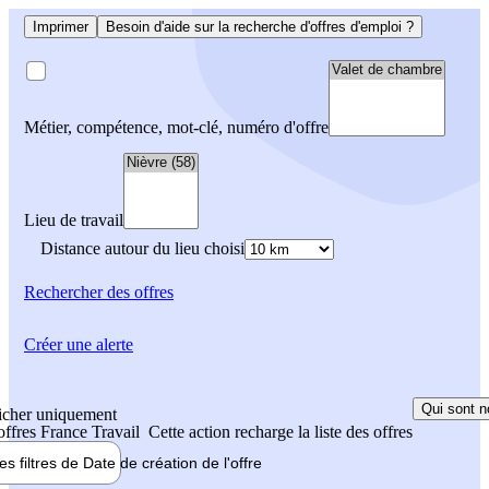
Imprimer
Besoin d'aide sur la recherche d'offres d'emploi ?
Métier, compétence, mot-clé, numéro d'offre
Lieu de travail
Distance autour du lieu choisi
Rechercher
des offres
Créer une alerte
Qui sont n
icher uniquement
 offres France Travail
Cette action recharge la liste des offres
les filtres de
Date de création
de l'offre