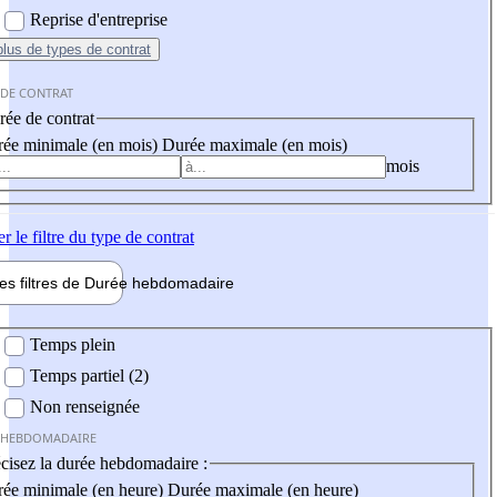
Reprise d'entreprise
plus
de types de contrat
 DE CONTRAT
ée de contrat
ée minimale (en mois)
Durée maximale (en mois)
mois
er
le filtre du type de contrat
les filtres de
Durée hebdo
madaire
 hebdomadaire
Temps plein
Temps partiel (2)
Non renseignée
 HEBDOMADAIRE
cisez la durée hebdomadaire :
ée minimale (en heure)
Durée maximale (en heure)