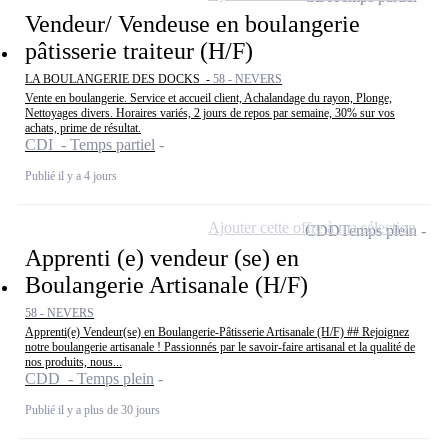
Vendeur/ Vendeuse en boulangerie
pâtisserie traiteur (H/F)
LA BOULANGERIE DES DOCKS -
58 - NEVERS
Vente en boulangerie. Service et accueil client, Achalandage du rayon, Plonge,
Nettoyages divers. Horaires variés, 2 jours de repos par semaine, 30% sur vos
achats, prime de résultat.
CDI - Temps partiel
Publié il y a 4 jours
Ajouter cette offre à ma sélection
CDD
Temps plein
Apprenti (e) vendeur (se) en
Boulangerie Artisanale (H/F)
58 - NEVERS
Apprenti(e) Vendeur(se) en Boulangerie-Pâtisserie Artisanale (H/F) ## Rejoignez
notre boulangerie artisanale ! Passionnés par le savoir-faire artisanal et la qualité de
nos produits, nous...
CDD - Temps plein
Publié il y a plus de 30 jours