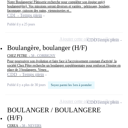
Notre Boulangerie/ Pâtisserie recherche pour compléter son équipe un(e)
boulanger(ère). Vos missions seront diverses et variées : pétrissage, boulage,
façonnage, cuisson des pains, viennoiseries et...
CDI - Temps plein
Publié il y a 25 jours
Ajouter cette offre à ma sélection
CDD
Temps plein
Boulangère, boulanger (H/F)
CHEZ PETRE -
58 - CORBIGNY
Pour poursuivre son évolution et faire face à l'accroissement constant d'activité, la
société Chez Pêtre recherche un boulanger supplémentaire pour renforcer l'équipe en
place de 3 boulangers. Venez...
CDD - Temps plein
Publié il y a plus de 30 jours
Soyez parmi les 1ers à postuler
Ajouter cette offre à ma sélection
CDD
Temps plein
BOULANGER / BOULANGERE
(H/F)
CEREA -
58 - NEVERS