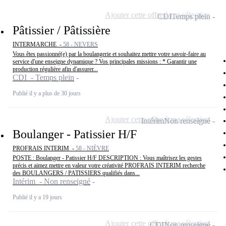
Ajouter cette offre à ma sélection
CDI
Temps plein
Pâtissier / Pâtissière
INTERMARCHE -
58 - NEVERS
Vous êtes passionné(e) par la boulangerie et souhaitez mettre votre savoir-faire au
service d'une enseigne dynamique ? Vos principales missions : * Garantir une
production régulière afin d'assurer...
CDI - Temps plein
Publié il y a plus de 30 jours
Ajouter cette offre à ma sélection
Intérim
Non renseigné
Boulanger - Patissier H/F
PROFRAIS INTERIM -
58 - NIÈVRE
POSTE : Boulanger - Patissier H/F DESCRIPTION : Vous maîtrisez les gestes
précis et aimez mettre en valeur votre créativité PROFRAIS INTERIM recherche
des BOULANGERS / PATISSIERS qualifiés dans...
Intérim - Non renseigné
Publié il y a 19 jours
Ajouter cette offre à ma sélection
CDI
Non renseigné