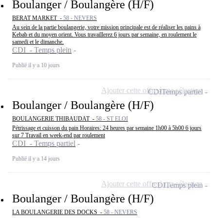
Boulanger / Boulangère (H/F)
BERAT MARKET -
58 - NEVERS
Au sein de la partie boulangerie, votre mission principale est de réaliser les pains à
Kebab et du moyen orient. Vous travaillerez 6 jours par semaine, en roulement le
samedi et le dimanche.
CDI - Temps plein
Publié il y a 10 jours
Ajouter cette offre à ma sélection
CDI
Temps partiel
Boulanger / Boulangère (H/F)
BOULANGERIE THIBAUDAT -
58 - ST ELOI
Pétrissage et cuisson du pain Horaires: 24 heures par semaine 1h00 à 5h00 6 jours
sur 7 Travail en week-end par roulement
CDI - Temps partiel
Publié il y a 14 jours
Ajouter cette offre à ma sélection
CDI
Temps plein
Boulanger / Boulangère (H/F)
LA BOULANGERIE DES DOCKS -
58 - NEVERS