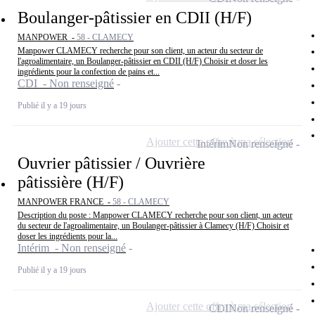
Boulanger-pâtissier en CDII (H/F)
MANPOWER -
58 - CLAMECY
Manpower CLAMECY recherche pour son client, un acteur du secteur de
l'agroalimentaire, un Boulanger-pâtissier en CDII (H/F) Choisir et doser les
ingrédients pour la confection de pains et...
CDI - Non renseigné
Publié il y a 19 jours
Ajouter cette offre à ma sélection
Intérim
Non renseigné
Ouvrier pâtissier / Ouvrière
pâtissière (H/F)
MANPOWER FRANCE -
58 - CLAMECY
Description du poste : Manpower CLAMECY recherche pour son client, un acteur
du secteur de l'agroalimentaire, un Boulanger-pâtissier à Clamecy (H/F) Choisir et
doser les ingrédients pour la...
Intérim - Non renseigné
Publié il y a 19 jours
Ajouter cette offre à ma sélection
CDI
Non renseigné