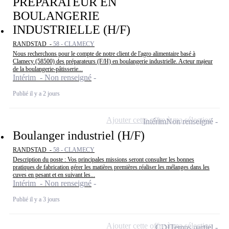
PRÉPARATEUR EN
BOULANGERIE
INDUSTRIELLE (H/F)
RANDSTAD -
58 - CLAMECY
Nous recherchons pour le compte de notre client de l'agro alimentaire basé à
Clamecy (58500) des préparateurs (F/H) en boulangerie industrielle. Acteur majeur
de la boulangerie-pâtisserie...
Intérim - Non renseigné
Publié il y a 2 jours
Ajouter cette offre à ma sélection
Intérim
Non renseigné
Boulanger industriel (H/F)
RANDSTAD -
58 - CLAMECY
Description du poste : Vos principales missions seront consulter les bonnes
pratiques de fabrication gérer les matières premières réaliser les mélanges dans les
cuves en pesant et en suivant les...
Intérim - Non renseigné
Publié il y a 3 jours
Ajouter cette offre à ma sélection
CDI
Temps partiel