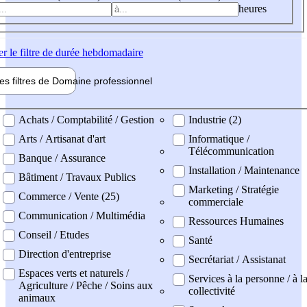
heures
er
le filtre de durée hebdomadaire
les filtres de
Domaine pro
fessionnel
ne professionel
Achats / Comptabilité / Gestion
Industrie (2)
Arts / Artisanat d'art
Informatique /
Télécommunication
Banque / Assurance
Installation / Maintenance
Bâtiment / Travaux Publics
Marketing / Stratégie
Commerce / Vente (25)
commerciale
Communication / Multimédia
Ressources Humaines
Conseil / Etudes
Santé
Direction d'entreprise
Secrétariat / Assistanat
Espaces verts et naturels /
Services à la personne / à l
Agriculture / Pêche / Soins aux
collectivité
animaux