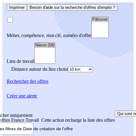
Imprimer
Besoin d'aide sur la recherche d'offres d'emploi ?
Métier, compétence, mot-clé, numéro d'offre
Lieu de travail
Distance autour du lieu choisi
Rechercher
des offres
Créer une alerte
Qui sont n
icher uniquement
 offres France Travail
Cette action recharge la liste des offres
les filtres de
Date de création
de l'offre