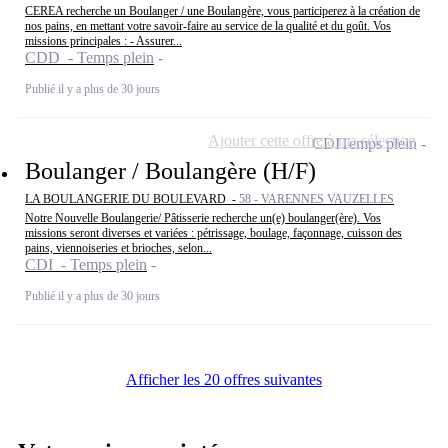
CEREA recherche un Boulanger / une Boulangère, vous participerez à la création de
nos pains, en mettant votre savoir-faire au service de la qualité et du goût. Vos
missions principales : - Assurer...
CDD - Temps plein
Publié il y a plus de 30 jours
Ajouter cette offre à ma sélection
CDI
Temps plein
Boulanger / Boulangère (H/F)
LA BOULANGERIE DU BOULEVARD -
58 - VARENNES VAUZELLES
Notre Nouvelle Boulangerie/ Pâtisserie recherche un(e) boulanger(ère). Vos
missions seront diverses et variées : pétrissage, boulage, façonnage, cuisson des
pains, viennoiseries et brioches, selon...
CDI - Temps plein
Publié il y a plus de 30 jours
Afficher les 20 offres suivantes