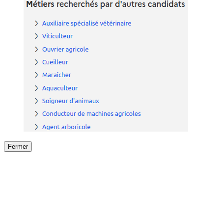
Fermer
Fermer
le détail de l'offre
/
Offre
sur
Offre précéden