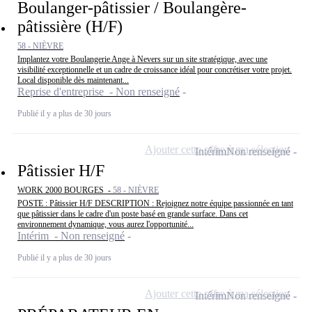
Boulanger-pâtissier / Boulangère-
pâtissière (H/F)
58 - NIÈVRE
Implantez votre Boulangerie Ange à Nevers sur un site stratégique, avec une
visibilité exceptionnelle et un cadre de croissance idéal pour concrétiser votre projet.
Local disponible dès maintenant...
Reprise d'entreprise - Non renseigné
Publié il y a plus de 30 jours
Ajouter cette offre à ma sélection
Intérim
Non renseigné
Pâtissier H/F
WORK 2000 BOURGES -
58 - NIÈVRE
POSTE : Pâtissier H/F DESCRIPTION : Rejoignez notre équipe passionnée en tant
que pâtissier dans le cadre d'un poste basé en grande surface. Dans cet
environnement dynamique, vous aurez l'opportunité...
Intérim - Non renseigné
Publié il y a plus de 30 jours
Ajouter cette offre à ma sélection
Intérim
Non renseigné