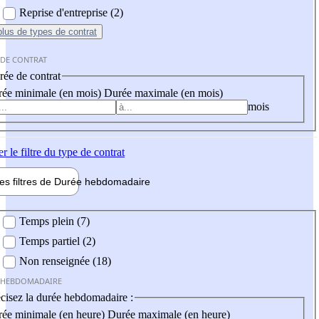
Reprise d'entreprise (2)
plus
de types de contrat
 DE CONTRAT
ée de contrat
ée minimale (en mois)
Durée maximale (en mois)
mois
er
le filtre du type de contrat
les filtres de
Durée hebdo
madaire
 hebdomadaire
Temps plein (7)
Temps partiel (2)
Non renseignée (18)
 HEBDOMADAIRE
cisez la durée hebdomadaire :
ée minimale (en heure)
Durée maximale (en heure)