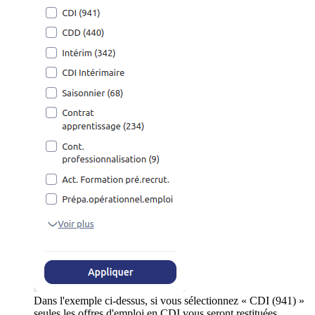
Dans l'exemple ci-dessus, si vous sélectionnez « CDI (941) »
seules les offres d'emploi en CDI vous seront restituées.