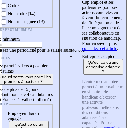
Cap emploi et ses
Cadre
partenaires pour ses
actions concrètes en
Non cadre (14)
faveur du recrutement,
Non renseignée (13)
de l’intégration et de
l’accompagnement de
IRE BRUT MINIMUM
ses collaborateurs en
situation de handicap.
re minimum
Pour en savoir plus,
consultez cet article
.
ssez une périodicité pour le salaire saisi
Entreprise adaptée
NITÉS
Qu'est-ce qu'une
z parmi les 1ers à postuler
entreprise adaptée
résultats
?
urquoi serez-vous parmi les
L'entreprise adaptée
premiers à postuler ?
permet à un travailleur
es de plus de 15 jours,
en situation de
tant moins de 4 candidatures
handicap d'exercer
t France Travail est informé)
une activité
ICAP
professionnelle dans
des conditions
Employeur handi-
adaptées à ses
engagé
capacités. Pour en
Qu'est-ce qu'un
savoir plus,
consultez