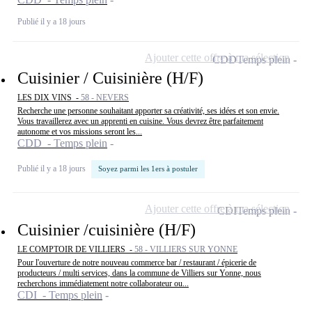
Publié il y a 18 jours
Ajouter cette offre à ma sélection
CDD
Temps plein
Cuisinier / Cuisinière (H/F)
LES DIX VINS -
58 - NEVERS
Recherche une personne souhaitant apporter sa créativité, ses idées et son envie.
Vous travaillerez avec un apprenti en cuisine. Vous devrez être parfaitement
autonome et vos missions seront les...
CDD - Temps plein
Publié il y a 18 jours
Soyez parmi les 1ers à postuler
Ajouter cette offre à ma sélection
CDI
Temps plein
Cuisinier /cuisinière (H/F)
LE COMPTOIR DE VILLIERS -
58 - VILLIERS SUR YONNE
Pour l'ouverture de notre nouveau commerce bar / restaurant / épicerie de
producteurs / multi services, dans la commune de Villiers sur Yonne, nous
recherchons immédiatement notre collaborateur ou...
CDI - Temps plein