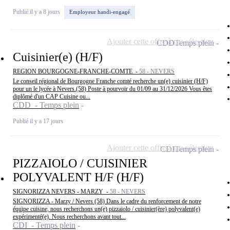
Publié il y a 8 jours
Employeur handi-engagé
Ajouter cette offre à ma sélection
CDD
Temps plein
Cuisinier(e) (H/F)
REGION BOURGOGNE-FRANCHE-COMTE -
58 - NEVERS
Le conseil régional de Bourgogne Franche comté recherche un(e) cuisinier (H/F)
pour un le lycée à Nevers.(58) Poste à pourvoir du 01/09 au 31/12/2026 Vous êtes
diplômé d'un CAP Cuisine ou...
CDD - Temps plein
Publié il y a 17 jours
Ajouter cette offre à ma sélection
CDI
Temps plein
PIZZAIOLO / CUISINIER
POLYVALENT H/F (H/F)
SIGNORIZZA NEVERS - MARZY -
58 - NEVERS
SIGNORIZZA - Marzy / Nevers (58) Dans le cadre du renforcement de notre
équipe cuisine, nous recherchons un(e) pizzaiolo / cuisinier(ère) polyvalent(e)
expérimenté(e). Nous recherchons avant tout...
CDI - Temps plein