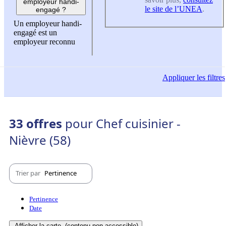
employeur handi-
le site de l’UNEA
.
engagé ?
Un employeur handi-
engagé est un
employeur reconnu
Appliquer
les filtres
33 offres
pour Chef cuisinier -
Nièvre (58)
Trier par
Pertinence
Pertinence
Date
Afficher la carte
(contenu non-accessible)