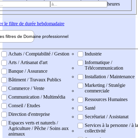
heures
er
le filtre de durée hebdomadaire
les filtres de
Domaine pro
fessionnel
ne professionel
Achats / Comptabilité / Gestion
Industrie
Arts / Artisanat d'art
Informatique /
Télécommunication
Banque / Assurance
Installation / Maintenance
Bâtiment / Travaux Publics
Marketing / Stratégie
Commerce / Vente
commerciale
Communication / Multimédia
Ressources Humaines
Conseil / Etudes
Santé
Direction d'entreprise
Secrétariat / Assistanat
Espaces verts et naturels /
Services à la personne / à l
Agriculture / Pêche / Soins aux
collectivité
animaux