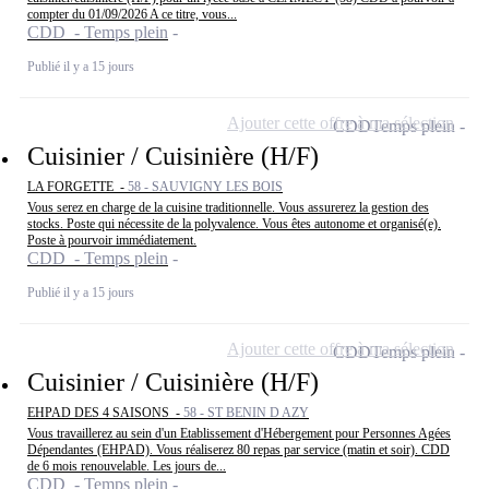
compter du 01/09/2026 A ce titre, vous...
CDD - Temps plein
Publié il y a 15 jours
Ajouter cette offre à ma sélection
CDD
Temps plein
Cuisinier / Cuisinière (H/F)
LA FORGETTE -
58 - SAUVIGNY LES BOIS
Vous serez en charge de la cuisine traditionnelle. Vous assurerez la gestion des
stocks. Poste qui nécessite de la polyvalence. Vous êtes autonome et organisé(e).
Poste à pourvoir immédiatement.
CDD - Temps plein
Publié il y a 15 jours
Ajouter cette offre à ma sélection
CDD
Temps plein
Cuisinier / Cuisinière (H/F)
EHPAD DES 4 SAISONS -
58 - ST BENIN D AZY
Vous travaillerez au sein d'un Etablissement d'Hébergement pour Personnes Agées
Dépendantes (EHPAD). Vous réaliserez 80 repas par service (matin et soir). CDD
de 6 mois renouvelable. Les jours de...
CDD - Temps plein