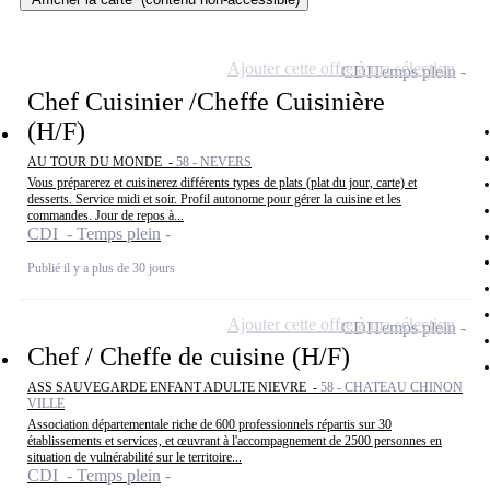
Ajouter cette offre à ma sélection
CDI
Temps plein
Chef Cuisinier /Cheffe Cuisinière
(H/F)
AU TOUR DU MONDE -
58 - NEVERS
Vous préparerez et cuisinerez différents types de plats (plat du jour, carte) et
desserts. Service midi et soir. Profil autonome pour gérer la cuisine et les
commandes. Jour de repos à...
CDI - Temps plein
Publié il y a plus de 30 jours
Ajouter cette offre à ma sélection
CDI
Temps plein
Chef / Cheffe de cuisine (H/F)
ASS SAUVEGARDE ENFANT ADULTE NIEVRE -
58 - CHATEAU CHINON
VILLE
Association départementale riche de 600 professionnels répartis sur 30
établissements et services, et œuvrant à l'accompagnement de 2500 personnes en
situation de vulnérabilité sur le territoire...
CDI - Temps plein