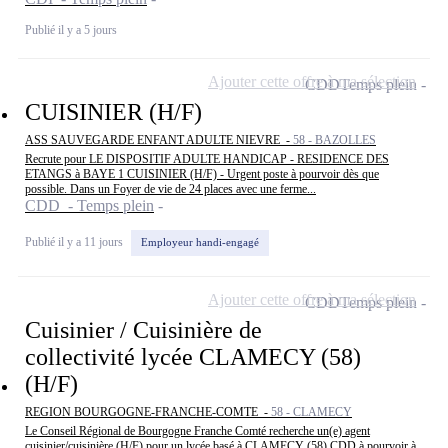
Publié il y a 5 jours
Ajouter cette offre à ma sélection
CDD
Temps plein
CUISINIER (H/F)
ASS SAUVEGARDE ENFANT ADULTE NIEVRE -
58 - BAZOLLES
Recrute pour LE DISPOSITIF ADULTE HANDICAP - RESIDENCE DES
ETANGS à BAYE 1 CUISINIER (H/F) - Urgent poste à pourvoir dès que
possible. Dans un Foyer de vie de 24 places avec une ferme...
CDD - Temps plein
Publié il y a 11 jours
Employeur handi-engagé
Ajouter cette offre à ma sélection
CDD
Temps plein
Cuisinier / Cuisinière de
collectivité lycée CLAMECY (58)
(H/F)
REGION BOURGOGNE-FRANCHE-COMTE -
58 - CLAMECY
Le Conseil Régional de Bourgogne Franche Comté recherche un(e) agent
cuisinier/cuisinière (H/F) pour un lycée basé à CLAMECY (58) CDD à pourvoir à