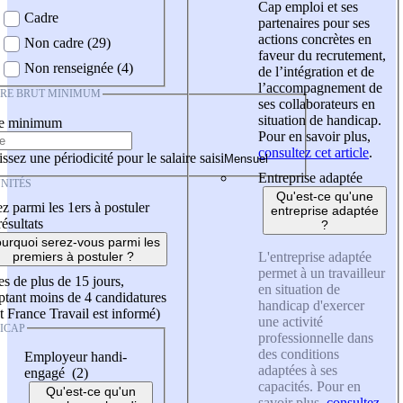
Cap emploi et ses
Cadre
partenaires pour ses
actions concrètes en
Non cadre (29)
faveur du recrutement,
Non renseignée (4)
de l’intégration et de
l’accompagnement de
IRE BRUT MINIMUM
ses collaborateurs en
situation de handicap.
re minimum
Pour en savoir plus,
consultez cet article
.
ssez une périodicité pour le salaire saisi
Entreprise adaptée
NITÉS
Qu'est-ce qu'une
z parmi les 1ers à postuler
entreprise adaptée
résultats
?
urquoi serez-vous parmi les
L'entreprise adaptée
premiers à postuler ?
permet à un travailleur
es de plus de 15 jours,
en situation de
tant moins de 4 candidatures
handicap d'exercer
t France Travail est informé)
une activité
ICAP
professionnelle dans
des conditions
Employeur handi-
adaptées à ses
engagé (2)
capacités. Pour en
Qu'est-ce qu'un
savoir plus,
consultez