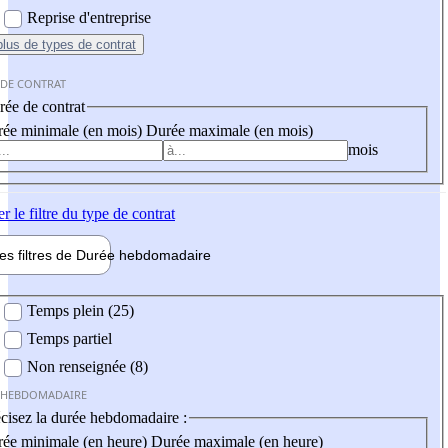
Reprise d'entreprise
plus
de types de contrat
 DE CONTRAT
ée de contrat
ée minimale (en mois)
Durée maximale (en mois)
mois
er
le filtre du type de contrat
les filtres de
Durée hebdo
madaire
 hebdomadaire
Temps plein (25)
Temps partiel
Non renseignée (8)
 HEBDOMADAIRE
cisez la durée hebdomadaire :
ée minimale (en heure)
Durée maximale (en heure)