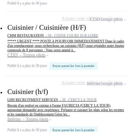
Publié il y a plus de 30 jours
Ajouter cette offre à ma sélection
CDD
Temps plein
Cuisinier / Cuisinière (H/F)
CMM RESTAURATION -
58 - COSNE COURS SUR LOIRE
***** URGENT **** POSTE A POURVOIR IMMEDIATEMENT Dans le cadre
d'un remplacement, nous recherchons un cuisinier (H/F) pour rejoindre notre équipe
composée de 8 personnes : Vous serez amené à...
CDD - Temps plein
Publié il y a plus de 30 jours
Soyez parmi les 1ers à postuler
Ajouter cette offre à ma sélection
Intérim
Temps plein
Cuisinier (h/f)
LHH RECRUITMENT SERVICES -
58 - CERCY-LA-TOUR
Besoin d'un renfort en cuisine à l'usine FAURECIA (CERCY LA TOUR),
autonomie demandée avec expérience. Préparer et cuisiner les plats selon les recettes
et les standards de l'établissement Gérer les...
Intérim - Temps plein
Publié il y a plus de 30 jours
Soyez parmi les 1ers à postuler