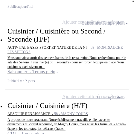
Publié aujourd'hui
Ajouter cette offre à ma sélection
Saisonnier
Temps plein
Cuisinier / Cuisinière ou Second /
Seconde (H/F)
ACTIVITAL BASES SPORT ET NATURE DE LA NI -
58 - MONTSAUCHE
LES SETTONS
Vous souhaitez sortir des sentiers battus de la restauration Nous recherchons pour le
site des Settons 1 cuisinier(e) ou 1 second(e) pour renforcer l'équipe en place Nous
cuisinons exclusivement...
Saisonnier - Temps plein
Publié il y a 2 jours
Ajouter cette offre à ma sélection
CDI
Temps plein
Cuisinier / Cuisinière (H/F)
ABSOLUE RENAISSANCE -
58 - MAGNY COURS
A propos de notre restaurant Notre établissement travaille en lien avec les
événements du circuit renommé, de Magny Cours, mais aussi les formules « soirée-
étape », les touristes, les pèlerins (étape...
CDI - Temps plein