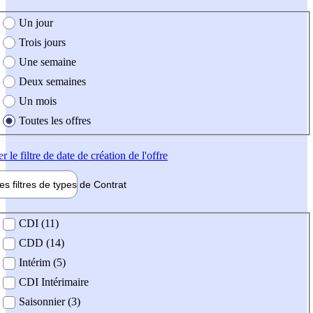
e création de l'offre
Un jour
Trois jours
Une semaine
Deux semaines
Un mois
Toutes les offres
er
le filtre de date de création de l'offre
les filtres de types de
Contrat
de contrat
CDI (11)
CDD (14)
Intérim (5)
CDI Intérimaire
Saisonnier (3)