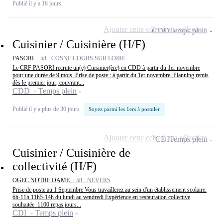
Publié il y a 18 jours
Ajouter cette offre à ma sélection
CDD
Temps plein
Cuisinier / Cuisinière (H/F)
PASORI -
58 - COSNE COURS SUR LOIRE
Le CRF PASORI recrute un(e) Cuisinier(ère) en CDD à partir du 1er novembre
pour une durée de 9 mois. Prise de poste : à partir du 1er novembre. Planning remis
dès le premier jour, couvrant...
CDD - Temps plein
Publié il y a plus de 30 jours
Soyez parmi les 1ers à postuler
Ajouter cette offre à ma sélection
CDI
Temps plein
Cuisinier / Cuisinière de
collectivité (H/F)
OGEC NOTRE DAME -
58 - NEVERS
Prise de poste au 1 Septembre Vous travaillerez au sein d'un établissement scolaire.
6h-11h 11h5-14h du lundi au vendredi Expérience en restauration collective
souhaitée. 1100 repas jours...
CDI - Temps plein