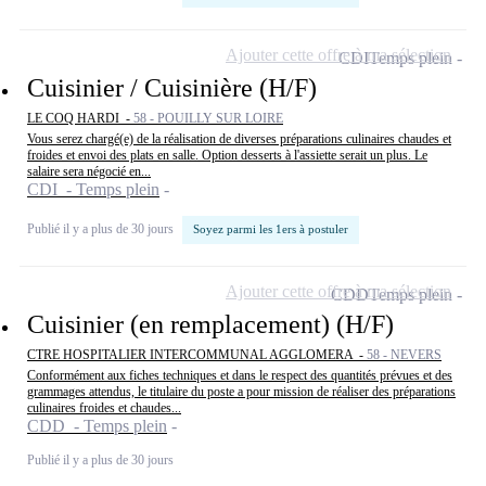
Ajouter cette offre à ma sélection
CDI
Temps plein
Cuisinier / Cuisinière (H/F)
LE COQ HARDI -
58 - POUILLY SUR LOIRE
Vous serez chargé(e) de la réalisation de diverses préparations culinaires chaudes et
froides et envoi des plats en salle. Option desserts à l'assiette serait un plus. Le
salaire sera négocié en...
CDI - Temps plein
Publié il y a plus de 30 jours
Soyez parmi les 1ers à postuler
Ajouter cette offre à ma sélection
CDD
Temps plein
Cuisinier (en remplacement) (H/F)
CTRE HOSPITALIER INTERCOMMUNAL AGGLOMERA -
58 - NEVERS
Conformément aux fiches techniques et dans le respect des quantités prévues et des
grammages attendus, le titulaire du poste a pour mission de réaliser des préparations
culinaires froides et chaudes...
CDD - Temps plein
Publié il y a plus de 30 jours