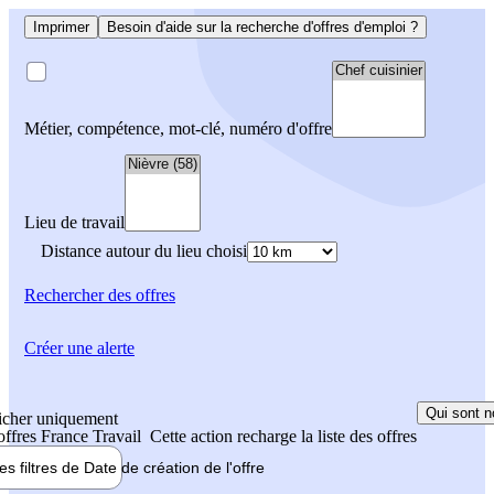
Imprimer
Besoin d'aide sur la recherche d'offres d'emploi ?
Métier, compétence, mot-clé, numéro d'offre
Lieu de travail
Distance autour du lieu choisi
Rechercher
des offres
Créer une alerte
Qui sont n
icher uniquement
 offres France Travail
Cette action recharge la liste des offres
les filtres de
Date de création
de l'offre