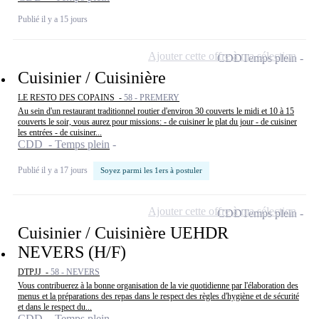
Publié il y a 15 jours
Ajouter cette offre à ma sélection
CDD
Temps plein
Cuisinier / Cuisinière
LE RESTO DES COPAINS -
58 - PREMERY
Au sein d'un restaurant traditionnel routier d'environ 30 couverts le midi et 10 à 15
couverts le soir, vous aurez pour missions: - de cuisiner le plat du jour - de cuisiner
les entrées - de cuisiner...
CDD - Temps plein
Publié il y a 17 jours
Soyez parmi les 1ers à postuler
Ajouter cette offre à ma sélection
CDD
Temps plein
Cuisinier / Cuisinière UEHDR
NEVERS (H/F)
DTPJJ -
58 - NEVERS
Vous contribuerez à la bonne organisation de la vie quotidienne par l'élaboration des
menus et la préparations des repas dans le respect des règles d'hygiène et de sécurité
et dans le respect du...
CDD - Temps plein