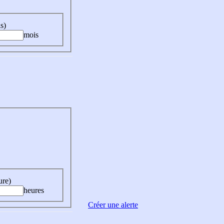
s)
mois
ure)
heures
Créer une alerte