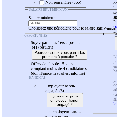
Non renseignée (355)
de
l
SALAIRE BRUT MINIMUM
se
si
Salaire minimum
Po
co
Choisissez une périodicité pour le salaire saisi
En
OPPORTUNITÉS
Soyez parmi les 1ers à postuler
(41)
résultats
Pourquoi serez-vous parmi les
L'
premiers à postuler ?
pe
Offres de plus de 15 jours,
en
comptant moins de 4 candidatures
ha
(dont France Travail est informé)
un
HANDICAP
pr
de
Employeur handi-
ad
engagé (6)
ca
Qu'est-ce qu'un
sa
employeur handi-
le
engagé ?
Un employeur handi-
engagé est un