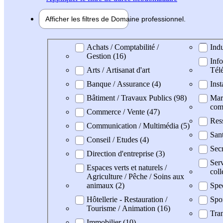
Afficher les filtres de
Domaine pro
fessionnel
Domaine professionel
Achats / Comptabilité /
Indu
Gestion (16)
Info
Arts / Artisanat d'art
Tél
Banque / Assurance (4)
Inst
Bâtiment / Travaux Publics (98)
Mark
com
Commerce / Vente (47)
Res
Communication / Multimédia (5)
Sant
Conseil / Etudes (4)
Secr
Direction d'entreprise (3)
Serv
Espaces verts et naturels /
coll
Agriculture / Pêche / Soins aux
animaux (2)
Spec
Hôtellerie - Restauration /
Spo
Tourisme / Animation (16)
Tran
Immobilier (10)