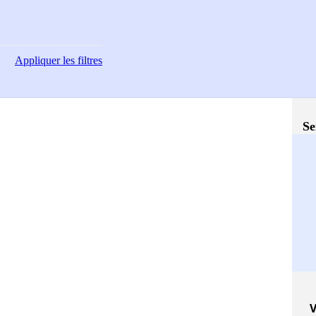
Appliquer
les filtres
Se
V