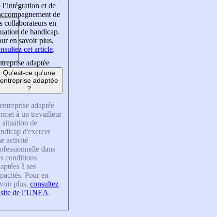
 l’intégration et de
’accompagnement de
s collaborateurs en
tuation de handicap.
ur en savoir plus,
nsultez cet article
.
treprise adaptée
Qu'est-ce qu'une
entreprise adaptée
?
entreprise adaptée
rmet à un travailleur
 situation de
ndicap d'exercer
e activité
ofessionnelle dans
s conditions
aptées à ses
pacités. Pour en
voir plus,
consultez
 site de l’UNEA
.