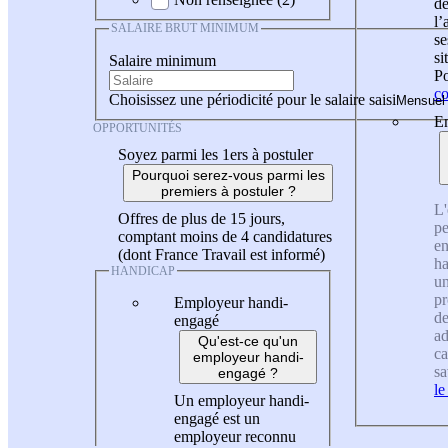
de
l
SALAIRE BRUT MINIMUM
se
si
Salaire minimum
Po
co
Choisissez une périodicité pour le salaire saisi
En
OPPORTUNITÉS
Soyez parmi les 1ers à postuler
Pourquoi serez-vous parmi les
premiers à postuler ?
L'
Offres de plus de 15 jours,
pe
comptant moins de 4 candidatures
en
(dont France Travail est informé)
ha
HANDICAP
un
pr
Employeur handi-
de
engagé
ad
Qu'est-ce qu'un
ca
employeur handi-
sa
engagé ?
le
Un employeur handi-
engagé est un
employeur reconnu