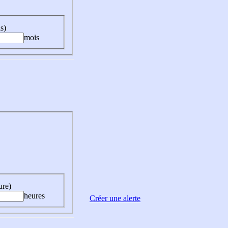
s)
mois
ure)
heures
Créer une alerte