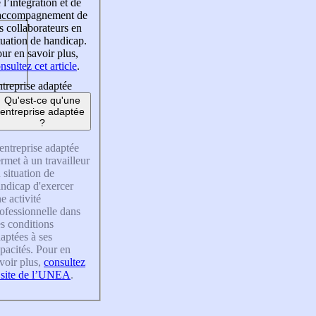
 l’intégration et de
’accompagnement de
s collaborateurs en
tuation de handicap.
ur en savoir plus,
nsultez cet article
.
treprise adaptée
Qu'est-ce qu'une
entreprise adaptée
?
entreprise adaptée
rmet à un travailleur
 situation de
ndicap d'exercer
e activité
ofessionnelle dans
s conditions
aptées à ses
pacités. Pour en
voir plus,
consultez
 site de l’UNEA
.