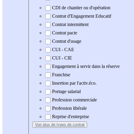
CDI de chantier ou d'opération
Contrat d'Engagement Educatif
Contrat intermittent
Contrat pacte
Contrat d'usage
CUI - CAE
CUI - CIE
Engagement à servir dans la réserve
Franchise
Insertion par l'activ.éco.
Portage salarial
Profession commerciale
Profession libérale
Reprise d'entreprise
Voir plus
de types de contrat