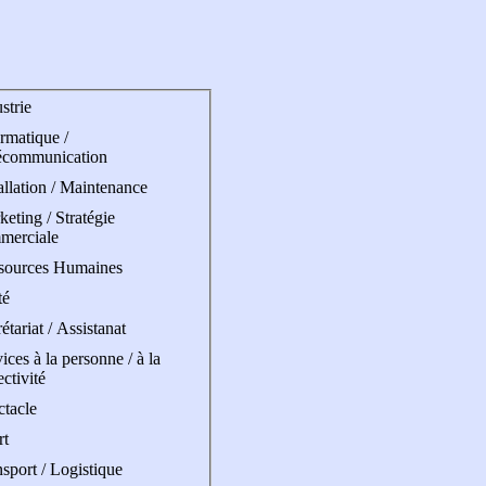
strie
rmatique /
écommunication
allation / Maintenance
eting / Stratégie
merciale
sources Humaines
té
étariat / Assistanat
ices à la personne / à la
ectivité
ctacle
rt
sport / Logistique