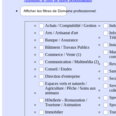
Appliquer
le filtre de durée hebdomadaire
Afficher les filtres de
Domaine pro
fessionnel
Domaine professionel
Achats / Comptabilité / Gestion
Indu
Arts / Artisanat d'art
Info
Tél
Banque / Assurance
Inst
Bâtiment / Travaux Publics
Mark
Commerce / Vente (1)
com
Communication / Multimédia (2)
Res
Conseil / Etudes
San
Direction d'entreprise
Secr
Espaces verts et naturels /
Serv
Agriculture / Pêche / Soins aux
coll
animaux
Spe
Hôtellerie - Restauration /
Tourisme / Animation
Spo
Immobilier
Tran