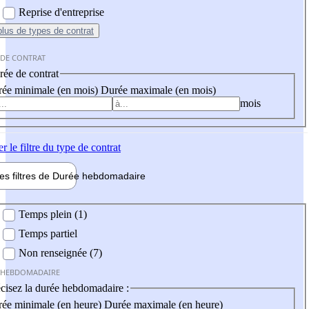
Reprise d'entreprise
plus
de types de contrat
 DE CONTRAT
ée de contrat
ée minimale (en mois)
Durée maximale (en mois)
mois
er
le filtre du type de contrat
les filtres de
Durée hebdo
madaire
 hebdomadaire
Temps plein (1)
Temps partiel
Non renseignée (7)
 HEBDOMADAIRE
cisez la durée hebdomadaire :
ée minimale (en heure)
Durée maximale (en heure)