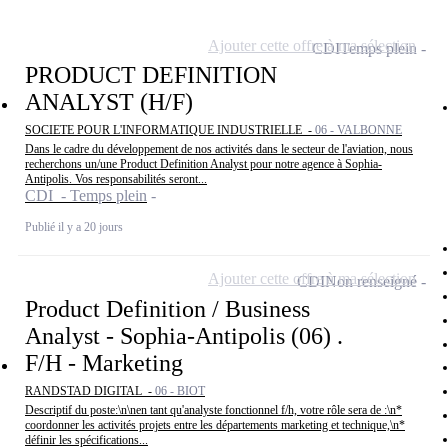
Ajouter cette offre à ma sélection
CDI
Temps plein
PRODUCT DEFINITION
ANALYST (H/F)
SOCIETE POUR L'INFORMATIQUE INDUSTRIELLE -
06 - VALBONNE
Dans le cadre du développement de nos activités dans le secteur de l'aviation, nous
recherchons un/une Product Definition Analyst pour notre agence à Sophia-
Antipolis. Vos responsabilités seront...
CDI - Temps plein
Publié il y a 20 jours
Ajouter cette offre à ma sélection
CDI
Non renseigné
Product Definition / Business
Analyst - Sophia-Antipolis (06) .
F/H - Marketing
RANDSTAD DIGITAL -
06 - BIOT
Descriptif du poste:\n\nen tant qu'analyste fonctionnel f/h, votre rôle sera de :\n*
coordonner les activités projets entre les départements marketing et technique,\n*
définir les spécifications...