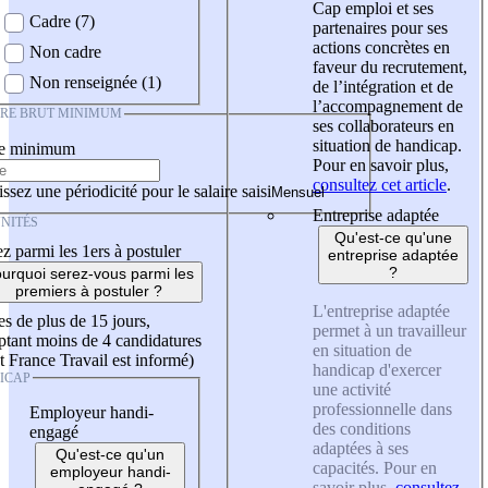
Cap emploi et ses
Cadre (7)
partenaires pour ses
actions concrètes en
Non cadre
faveur du recrutement,
Non renseignée (1)
de l’intégration et de
l’accompagnement de
IRE BRUT MINIMUM
ses collaborateurs en
situation de handicap.
re minimum
Pour en savoir plus,
consultez cet article
.
ssez une périodicité pour le salaire saisi
Entreprise adaptée
NITÉS
Qu'est-ce qu'une
z parmi les 1ers à postuler
entreprise adaptée
?
urquoi serez-vous parmi les
premiers à postuler ?
L'entreprise adaptée
es de plus de 15 jours,
permet à un travailleur
tant moins de 4 candidatures
en situation de
t France Travail est informé)
handicap d'exercer
ICAP
une activité
professionnelle dans
Employeur handi-
des conditions
engagé
adaptées à ses
Qu'est-ce qu'un
capacités. Pour en
employeur handi-
savoir plus,
consultez