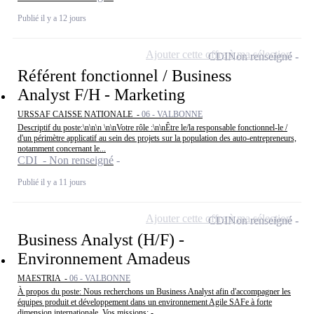
Publié il y a 12 jours
Ajouter cette offre à ma sélection
CDI
Non renseigné
Référent fonctionnel / Business
Analyst F/H - Marketing
URSSAF CAISSE NATIONALE -
06 - VALBONNE
Descriptif du poste:\n\n\n \n\nVotre rôle :\n\nÊtre le/la responsable fonctionnel-le /
d'un périmètre applicatif au sein des projets sur la population des auto-entrepreneurs,
notamment concernant le...
CDI - Non renseigné
Publié il y a 11 jours
Ajouter cette offre à ma sélection
CDI
Non renseigné
Business Analyst (H/F) -
Environnement Amadeus
MAESTRIA -
06 - VALBONNE
À propos du poste: Nous recherchons un Business Analyst afin d'accompagner les
équipes produit et développement dans un environnement Agile SAFe à forte
dimension internationale. Vos missions: -...