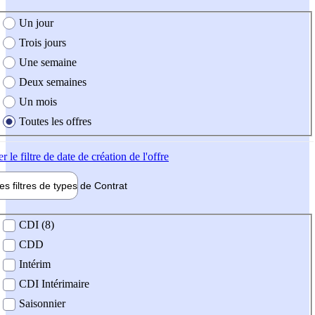
e création de l'offre
Un jour
Trois jours
Une semaine
Deux semaines
Un mois
Toutes les offres
er
le filtre de date de création de l'offre
les filtres de types de
Contrat
de contrat
CDI (8)
CDD
Intérim
CDI Intérimaire
Saisonnier