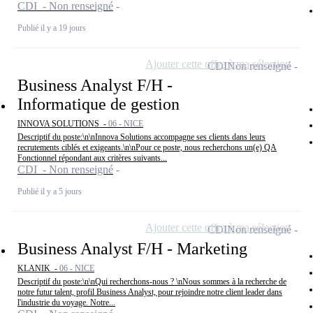
CDI - Non renseigné
Publié il y a 19 jours
Ajouter cette offre à ma sélection
CDI
Non renseigné
Business Analyst F/H -
Informatique de gestion
INNOVA SOLUTIONS -
06 - NICE
Descriptif du poste:\n\nInnova Solutions accompagne ses clients dans leurs
recrutements ciblés et exigeants.\n\nPour ce poste, nous recherchons un(e) QA
Fonctionnel répondant aux critères suivants...
CDI - Non renseigné
Publié il y a 5 jours
Ajouter cette offre à ma sélection
CDI
Non renseigné
Business Analyst F/H - Marketing
KLANIK -
06 - NICE
Descriptif du poste:\n\nQui recherchons-nous ? \nNous sommes à la recherche de
notre futur talent, profil Business Analyst, pour rejoindre notre client leader dans
l'industrie du voyage. Notre...