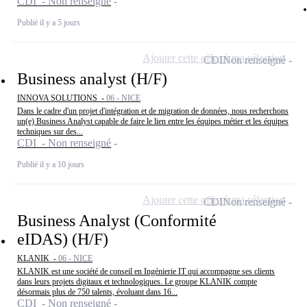
CDI - Non renseigné
Publié il y a 5 jours
Ajouter cette offre à ma sélection
CDI
Non renseigné
Business analyst (H/F)
INNOVA SOLUTIONS -
06 - NICE
Dans le cadre d'un projet d'intégration et de migration de données, nous recherchons
un(e) Business Analyst capable de faire le lien entre les équipes métier et les équipes
techniques sur des...
CDI - Non renseigné
Publié il y a 10 jours
Ajouter cette offre à ma sélection
CDI
Non renseigné
Business Analyst (Conformité
eIDAS) (H/F)
KLANIK -
06 - NICE
KLANIK est une société de conseil en Ingénierie IT qui accompagne ses clients
dans leurs projets digitaux et technologiques. Le groupe KLANIK compte
désormais plus de 750 talents, évoluant dans 16...
CDI - Non renseigné