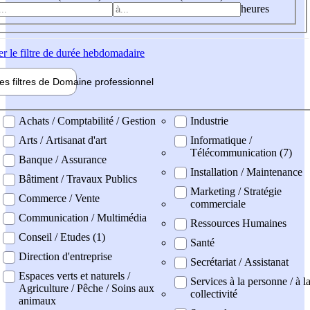
heures
er
le filtre de durée hebdomadaire
les filtres de
Domaine pro
fessionnel
ne professionel
Achats / Comptabilité / Gestion
Industrie
Arts / Artisanat d'art
Informatique /
Télécommunication (7)
Banque / Assurance
Installation / Maintenance
Bâtiment / Travaux Publics
Marketing / Stratégie
Commerce / Vente
commerciale
Communication / Multimédia
Ressources Humaines
Conseil / Etudes (1)
Santé
Direction d'entreprise
Secrétariat / Assistanat
Espaces verts et naturels /
Services à la personne / à l
Agriculture / Pêche / Soins aux
collectivité
animaux