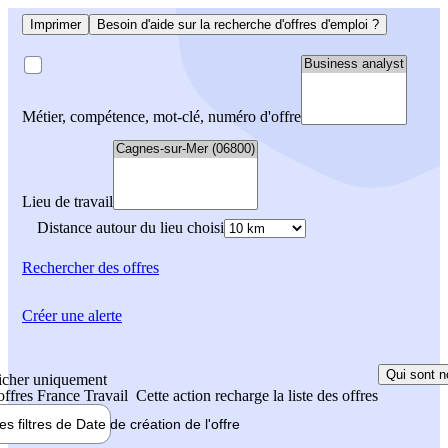
Imprimer
Besoin d'aide sur la recherche d'offres d'emploi ?
Métier, compétence, mot-clé, numéro d'offre
Lieu de travail
Distance autour du lieu choisi
Rechercher
des offres
Créer une alerte
Qui sont n
icher uniquement
 offres France Travail
Cette action recharge la liste des offres
les filtres de
Date de création
de l'offre