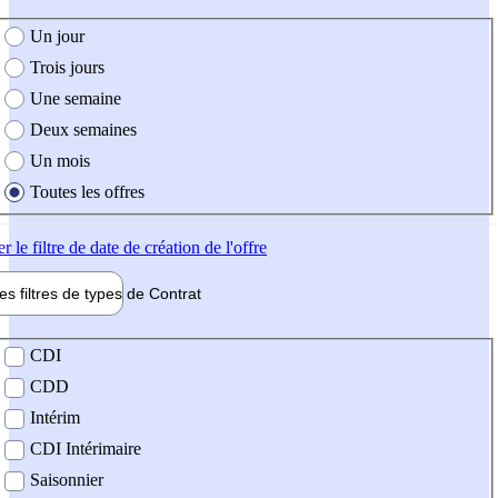
e création de l'offre
Un jour
Trois jours
Une semaine
Deux semaines
Un mois
Toutes les offres
er
le filtre de date de création de l'offre
les filtres de types de
Contrat
de contrat
CDI
CDD
Intérim
CDI Intérimaire
Saisonnier