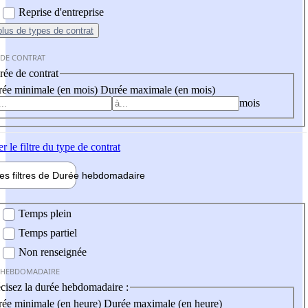
Reprise d'entreprise
plus
de types de contrat
 DE CONTRAT
ée de contrat
ée minimale (en mois)
Durée maximale (en mois)
mois
er
le filtre du type de contrat
les filtres de
Durée hebdo
madaire
 hebdomadaire
Temps plein
Temps partiel
Non renseignée
 HEBDOMADAIRE
cisez la durée hebdomadaire :
ée minimale (en heure)
Durée maximale (en heure)