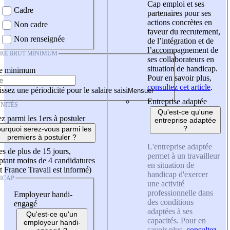
Cap emploi et ses
Cadre
partenaires pour ses
actions concrètes en
Non cadre
faveur du recrutement,
Non renseignée
de l’intégration et de
l’accompagnement de
IRE BRUT MINIMUM
ses collaborateurs en
situation de handicap.
re minimum
Pour en savoir plus,
consultez cet article
.
ssez une périodicité pour le salaire saisi
Entreprise adaptée
NITÉS
Qu'est-ce qu'une
z parmi les 1ers à postuler
entreprise adaptée
?
urquoi serez-vous parmi les
premiers à postuler ?
L'entreprise adaptée
es de plus de 15 jours,
permet à un travailleur
tant moins de 4 candidatures
en situation de
t France Travail est informé)
handicap d'exercer
ICAP
une activité
professionnelle dans
Employeur handi-
des conditions
engagé
adaptées à ses
Qu'est-ce qu'un
capacités. Pour en
employeur handi-
savoir plus,
consultez