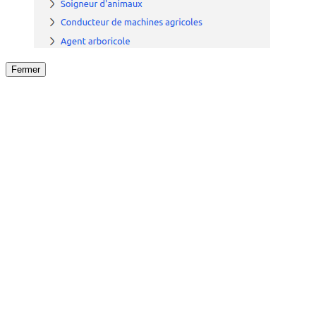
Fermer
Fermer
le détail de l'offre
/
Offre
sur
Offre précéden