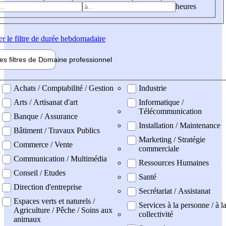
heures
er
le filtre de durée hebdomadaire
les filtres de
Domaine pro
fessionnel
ne professionel
Achats / Comptabilité / Gestion
Industrie
Arts / Artisanat d'art
Informatique /
Télécommunication
Banque / Assurance
Installation / Maintenance
Bâtiment / Travaux Publics
Marketing / Stratégie
Commerce / Vente
commerciale
Communication / Multimédia
Ressources Humaines
Conseil / Etudes
Santé
Direction d'entreprise
Secrétariat / Assistanat
Espaces verts et naturels /
Services à la personne / à l
Agriculture / Pêche / Soins aux
collectivité
animaux