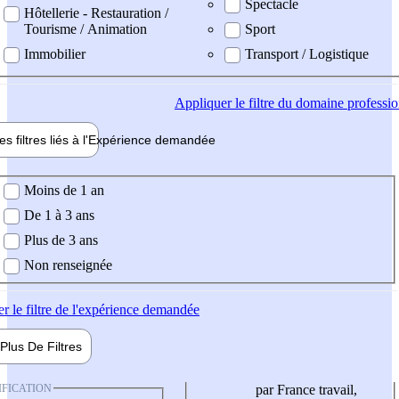
Spectacle
Hôtellerie - Restauration /
Tourisme / Animation
Sport
Immobilier
Transport / Logistique
Appliquer
le filtre du domaine professi
es filtres liés à l'
Expérience
demandée
ience demandée
Moins de 1 an
De 1 à 3 ans
Plus de 3 ans
Non renseignée
er
le filtre de l'expérience demandée
Plus De
Filtres
IFICATION
par France travail,