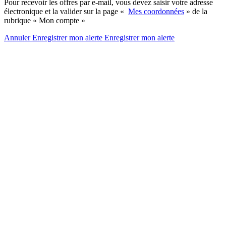
Pour recevoir les offres par e-mail, vous devez saisir votre adresse
électronique et la valider sur la page «
Mes coordonnées
» de la
rubrique « Mon compte »
Annuler
Enregistrer mon alerte
Enregistrer
mon alerte