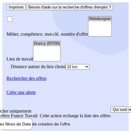
Imprimer
Besoin d'aide sur la recherche d'offres d'emploi ?
Métier, compétence, mot-clé, numéro d'offre
Lieu de travail
Distance autour du lieu choisi
Rechercher
des offres
Créer une alerte
Qui sont n
icher uniquement
 offres France Travail
Cette action recharge la liste des offres
les filtres de
Date de création
de l'offre