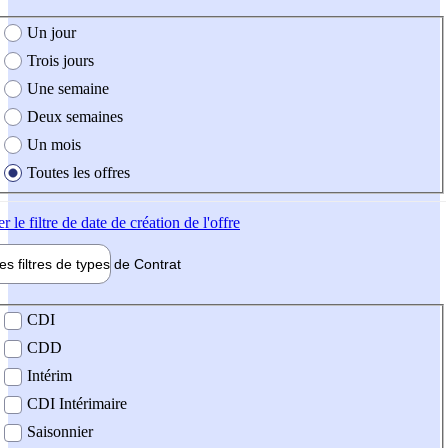
e création de l'offre
Un jour
Trois jours
Une semaine
Deux semaines
Un mois
Toutes les offres
er
le filtre de date de création de l'offre
les filtres de types de
Contrat
de contrat
CDI
CDD
Intérim
CDI Intérimaire
Saisonnier