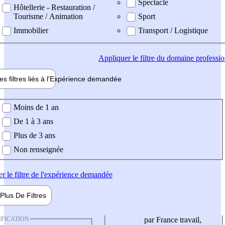
Spectacle
Hôtellerie - Restauration /
Tourisme / Animation
Sport
Immobilier
Transport / Logistique
Appliquer
le filtre du domaine professi
es filtres liés à l'
Expérience
demandée
ience demandée
Moins de 1 an
De 1 à 3 ans
Plus de 3 ans
Non renseignée
er
le filtre de l'expérience demandée
Plus De
Filtres
IFICATION
par France travail,