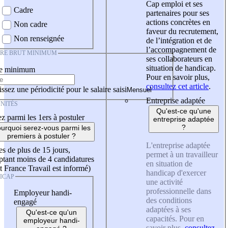
Cap emploi et ses
Cadre
partenaires pour ses
actions concrètes en
Non cadre
faveur du recrutement,
Non renseignée
de l’intégration et de
l’accompagnement de
IRE BRUT MINIMUM
ses collaborateurs en
situation de handicap.
re minimum
Pour en savoir plus,
consultez cet article
.
ssez une périodicité pour le salaire saisi
Entreprise adaptée
NITÉS
Qu'est-ce qu'une
z parmi les 1ers à postuler
entreprise adaptée
?
urquoi serez-vous parmi les
premiers à postuler ?
L'entreprise adaptée
es de plus de 15 jours,
permet à un travailleur
tant moins de 4 candidatures
en situation de
t France Travail est informé)
handicap d'exercer
ICAP
une activité
professionnelle dans
Employeur handi-
des conditions
engagé
adaptées à ses
Qu'est-ce qu'un
capacités. Pour en
employeur handi-
savoir plus,
consultez