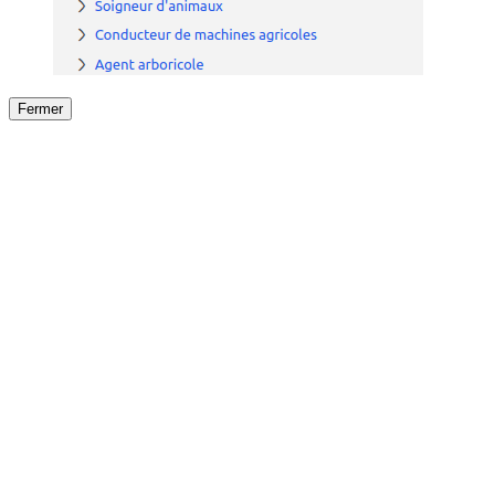
Fermer
Fermer
le détail de l'offre
/
Offre
sur
Offre précéden