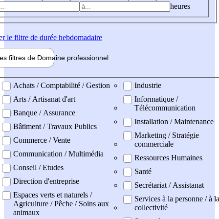
heures
er
le filtre de durée hebdomadaire
les filtres de
Domaine pro
fessionnel
ne professionel
Achats / Comptabilité / Gestion
Industrie
Arts / Artisanat d'art
Informatique /
Télécommunication
Banque / Assurance
Installation / Maintenance
Bâtiment / Travaux Publics
Marketing / Stratégie
Commerce / Vente
commerciale
Communication / Multimédia
Ressources Humaines
Conseil / Etudes
Santé
Direction d'entreprise
Secrétariat / Assistanat
Espaces verts et naturels /
Services à la personne / à l
Agriculture / Pêche / Soins aux
collectivité
animaux