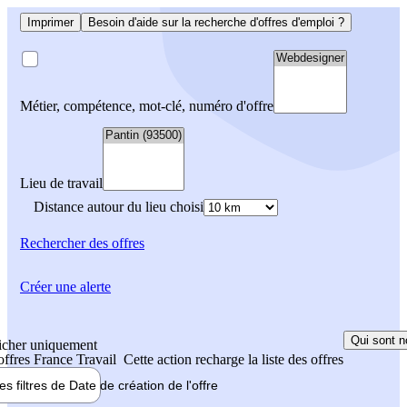
Imprimer
Besoin d'aide sur la recherche d'offres d'emploi ?
Métier, compétence, mot-clé, numéro d'offre
Lieu de travail
Distance autour du lieu choisi
Rechercher
des offres
Créer une alerte
Qui sont n
icher uniquement
 offres France Travail
Cette action recharge la liste des offres
les filtres de
Date de création
de l'offre