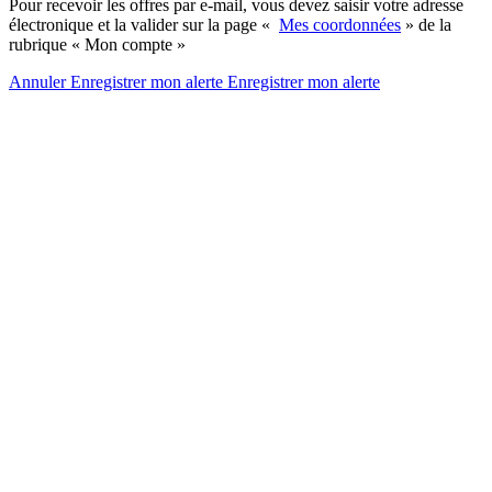
Pour recevoir les offres par e-mail, vous devez saisir votre adresse
électronique et la valider sur la page «
Mes coordonnées
» de la
rubrique « Mon compte »
Annuler
Enregistrer mon alerte
Enregistrer
mon alerte