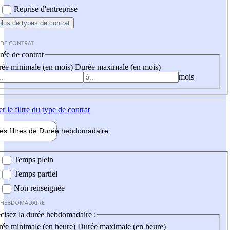
Reprise d'entreprise
plus
de types de contrat
 DE CONTRAT
ée de contrat
ée minimale (en mois)
Durée maximale (en mois)
mois
er
le filtre du type de contrat
les filtres de
Durée hebdo
madaire
 hebdomadaire
Temps plein
Temps partiel
Non renseignée
 HEBDOMADAIRE
cisez la durée hebdomadaire :
ée minimale (en heure)
Durée maximale (en heure)