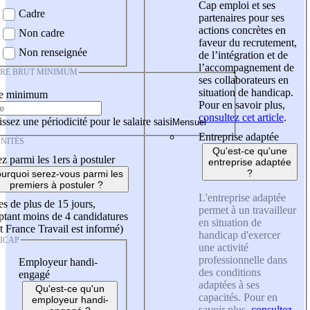
Cap emploi et ses
Cadre
partenaires pour ses
actions concrètes en
Non cadre
faveur du recrutement,
Non renseignée
de l’intégration et de
l’accompagnement de
IRE BRUT MINIMUM
ses collaborateurs en
situation de handicap.
re minimum
Pour en savoir plus,
consultez cet article
.
ssez une périodicité pour le salaire saisi
Entreprise adaptée
NITÉS
Qu'est-ce qu'une
z parmi les 1ers à postuler
entreprise adaptée
?
urquoi serez-vous parmi les
premiers à postuler ?
L'entreprise adaptée
es de plus de 15 jours,
permet à un travailleur
tant moins de 4 candidatures
en situation de
t France Travail est informé)
handicap d'exercer
ICAP
une activité
professionnelle dans
Employeur handi-
des conditions
engagé
adaptées à ses
Qu'est-ce qu'un
capacités. Pour en
employeur handi-
savoir plus,
consultez