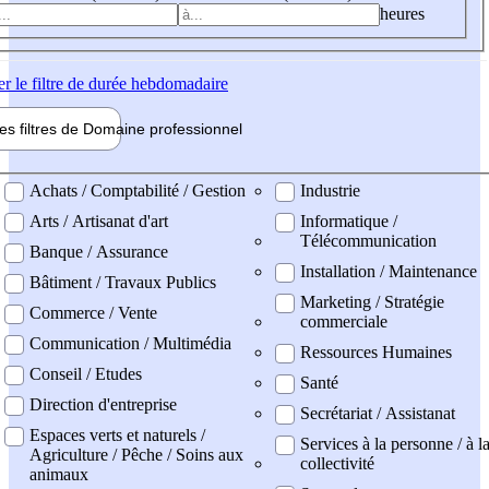
heures
er
le filtre de durée hebdomadaire
les filtres de
Domaine pro
fessionnel
ne professionel
Achats / Comptabilité / Gestion
Industrie
Arts / Artisanat d'art
Informatique /
Télécommunication
Banque / Assurance
Installation / Maintenance
Bâtiment / Travaux Publics
Marketing / Stratégie
Commerce / Vente
commerciale
Communication / Multimédia
Ressources Humaines
Conseil / Etudes
Santé
Direction d'entreprise
Secrétariat / Assistanat
Espaces verts et naturels /
Services à la personne / à l
Agriculture / Pêche / Soins aux
collectivité
animaux