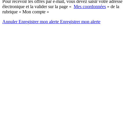
Pour recevoir les offres par e-mail, vous devez saisir votre adresse
électronique et la valider sur la page «
Mes coordonnées
» de la
rubrique « Mon compte »
Annuler
Enregistrer mon alerte
Enregistrer
mon alerte