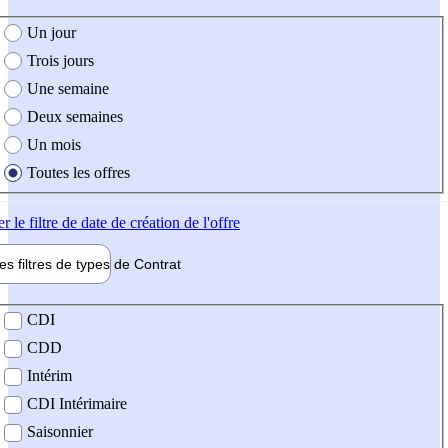
e création de l'offre
Un jour
Trois jours
Une semaine
Deux semaines
Un mois
Toutes les offres
er
le filtre de date de création de l'offre
les filtres de types de
Contrat
de contrat
CDI
CDD
Intérim
CDI Intérimaire
Saisonnier