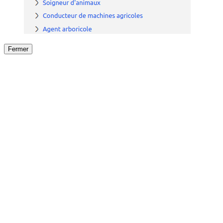
Fermer
Fermer
le détail de l'offre
/
Offre
sur
Offre précéden