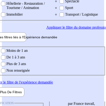
Spectacle
Hôtellerie - Restauration /
Tourisme / Animation
Sport
Immobilier
Transport / Logistique
Appliquer
le filtre du domaine professi
es filtres liés à l'
Expérience
demandée
ience demandée
Moins de 1 an
De 1 à 3 ans
Plus de 3 ans
Non renseignée
er
le filtre de l'expérience demandée
Plus De
Filtres
IFICATION
par France travail,