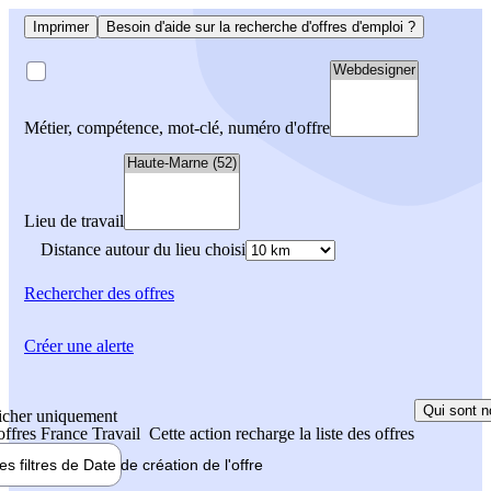
Imprimer
Besoin d'aide sur la recherche d'offres d'emploi ?
Métier, compétence, mot-clé, numéro d'offre
Lieu de travail
Distance autour du lieu choisi
Rechercher
des offres
Créer une alerte
Qui sont n
icher uniquement
 offres France Travail
Cette action recharge la liste des offres
les filtres de
Date de création
de l'offre