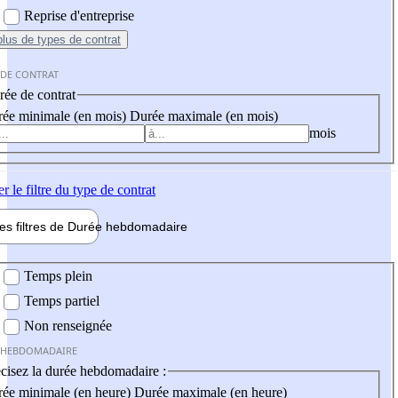
Reprise d'entreprise
plus
de types de contrat
 DE CONTRAT
ée de contrat
ée minimale (en mois)
Durée maximale (en mois)
mois
er
le filtre du type de contrat
les filtres de
Durée hebdo
madaire
 hebdomadaire
Temps plein
Temps partiel
Non renseignée
 HEBDOMADAIRE
cisez la durée hebdomadaire :
ée minimale (en heure)
Durée maximale (en heure)