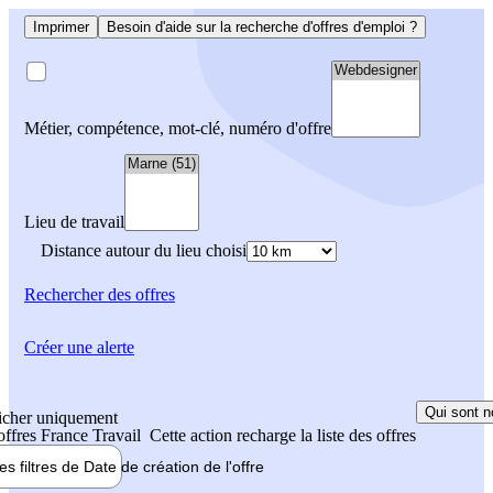
Imprimer
Besoin d'aide sur la recherche d'offres d'emploi ?
Métier, compétence, mot-clé, numéro d'offre
Lieu de travail
Distance autour du lieu choisi
Rechercher
des offres
Créer une alerte
Qui sont n
icher uniquement
 offres France Travail
Cette action recharge la liste des offres
les filtres de
Date de création
de l'offre