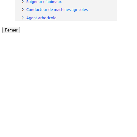
Fermer
Fermer
le détail de l'offre
/
Offre
sur
Offre précéden