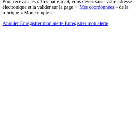
Pour recevoir les offres par e-mail, vous devez saisir votre adresse
électronique et la valider sur la page «
Mes coordonnées
» de la
rubrique « Mon compte »
Annuler
Enregistrer mon alerte
Enregistrer
mon alerte