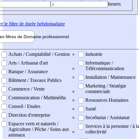
heures
er
le filtre de durée hebdomadaire
les filtres de
Domaine pro
fessionnel
ne professionel
Achats / Comptabilité / Gestion
Industrie
Arts / Artisanat d'art
Informatique /
Télécommunication
Banque / Assurance
Installation / Maintenance
Bâtiment / Travaux Publics
Marketing / Stratégie
Commerce / Vente
commerciale
Communication / Multimédia
Ressources Humaines
Conseil / Etudes
Santé
Direction d'entreprise
Secrétariat / Assistanat
Espaces verts et naturels /
Services à la personne / à l
Agriculture / Pêche / Soins aux
collectivité
animaux