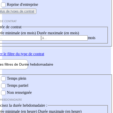
Reprise d'entreprise
plus
de types de contrat
 DE CONTRAT
ée de contrat
ée minimale (en mois)
Durée maximale (en mois)
mois
er
le filtre du type de contrat
les filtres de
Durée hebdo
madaire
 hebdomadaire
Temps plein
Temps partiel
Non renseignée
 HEBDOMADAIRE
cisez la durée hebdomadaire :
ée minimale (en heure)
Durée maximale (en heure)