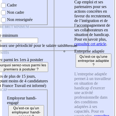
Cap emploi et ses
Cadre
partenaires pour ses
actions concrètes en
Non cadre
faveur du recrutement,
Non renseignée
de l’intégration et de
l’accompagnement de
IRE BRUT MINIMUM
ses collaborateurs en
situation de handicap.
re minimum
Pour en savoir plus,
consultez cet article
.
ssez une périodicité pour le salaire saisi
Entreprise adaptée
NITÉS
Qu'est-ce qu'une
z parmi les 1ers à postuler
entreprise adaptée
?
urquoi serez-vous parmi les
premiers à postuler ?
L'entreprise adaptée
es de plus de 15 jours,
permet à un travailleur
tant moins de 4 candidatures
en situation de
t France Travail est informé)
handicap d'exercer
ICAP
une activité
professionnelle dans
Employeur handi-
des conditions
engagé
adaptées à ses
Qu'est-ce qu'un
capacités. Pour en
employeur handi-
savoir plus,
consultez