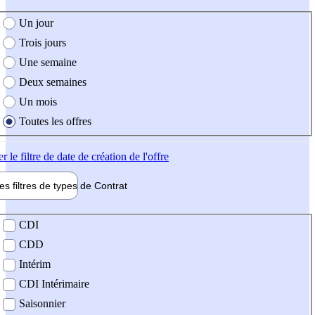
e création de l'offre
Un jour
Trois jours
Une semaine
Deux semaines
Un mois
Toutes les offres
er
le filtre de date de création de l'offre
les filtres de types de
Contrat
de contrat
CDI
CDD
Intérim
CDI Intérimaire
Saisonnier