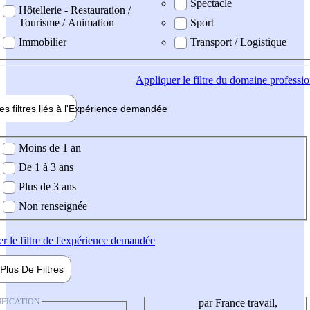
Spectacle
Hôtellerie - Restauration /
Tourisme / Animation
Sport
Immobilier
Transport / Logistique
Appliquer
le filtre du domaine professi
es filtres liés à l'
Expérience
demandée
ience demandée
Moins de 1 an
De 1 à 3 ans
Plus de 3 ans
Non renseignée
er
le filtre de l'expérience demandée
Plus De
Filtres
IFICATION
par France travail,