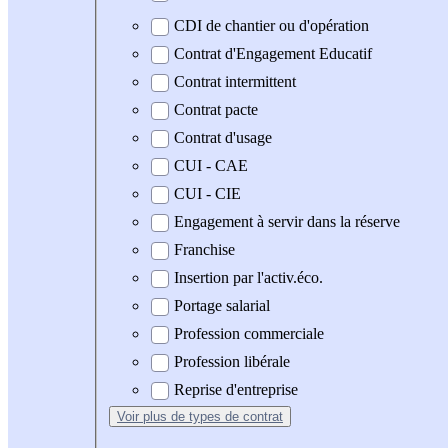
CDI de chantier ou d'opération
Contrat d'Engagement Educatif
Contrat intermittent
Contrat pacte
Contrat d'usage
CUI - CAE
CUI - CIE
Engagement à servir dans la réserve
Franchise
Insertion par l'activ.éco.
Portage salarial
Profession commerciale
Profession libérale
Reprise d'entreprise
Voir plus
de types de contrat