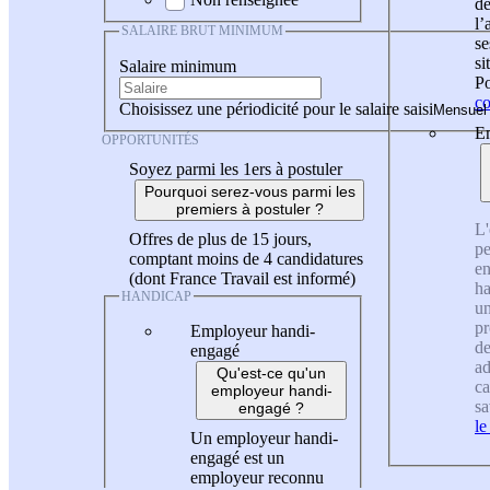
de
l
SALAIRE BRUT MINIMUM
se
si
Salaire minimum
Po
co
Choisissez une périodicité pour le salaire saisi
En
OPPORTUNITÉS
Soyez parmi les 1ers à postuler
Pourquoi serez-vous parmi les
premiers à postuler ?
L'
Offres de plus de 15 jours,
pe
comptant moins de 4 candidatures
en
(dont France Travail est informé)
ha
HANDICAP
un
pr
Employeur handi-
de
engagé
ad
Qu'est-ce qu'un
ca
employeur handi-
sa
engagé ?
le
Un employeur handi-
engagé est un
employeur reconnu