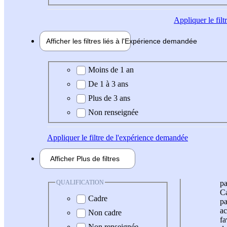
Appliquer
le fil
Afficher les filtres liés à l'
Expérience
demandée
Expérience demandée
Moins de 1 an
De 1 à 3 ans
Plus de 3 ans
Non renseignée
Appliquer
le filtre de l'expérience demandée
Afficher
Plus de
filtres
QUALIFICATION
pa
Ca
Cadre
pa
ac
Non cadre
fa
Non renseignée