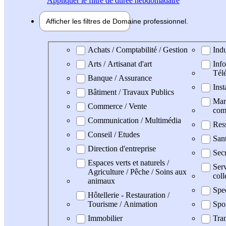
Appliquer
le filtre de durée hebdomadaire
Afficher les filtres de
Domaine pro
fessionnel
Domaine professionel
Achats / Comptabilité / Gestion
Indu
Arts / Artisanat d'art
Info
Tél
Banque / Assurance
Inst
Bâtiment / Travaux Publics
Mark
Commerce / Vente
com
Communication / Multimédia
Res
Conseil / Etudes
San
Direction d'entreprise
Secr
Espaces verts et naturels /
Serv
Agriculture / Pêche / Soins aux
coll
animaux
Spe
Hôtellerie - Restauration /
Tourisme / Animation
Spo
Immobilier
Tran