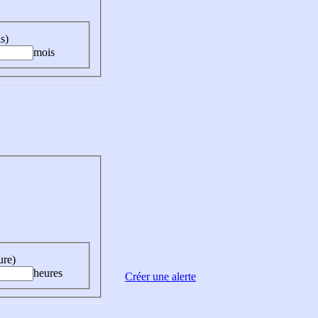
s)
mois
ure)
heures
Créer une alerte