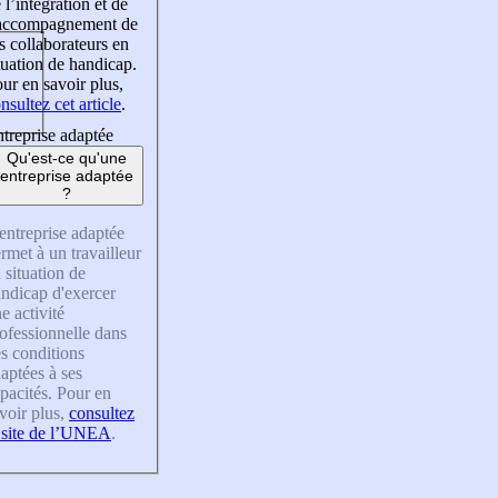
 l’intégration et de
’accompagnement de
s collaborateurs en
tuation de handicap.
ur en savoir plus,
nsultez cet article
.
treprise adaptée
Qu'est-ce qu'une
entreprise adaptée
?
entreprise adaptée
rmet à un travailleur
 situation de
ndicap d'exercer
e activité
ofessionnelle dans
s conditions
aptées à ses
pacités. Pour en
voir plus,
consultez
 site de l’UNEA
.