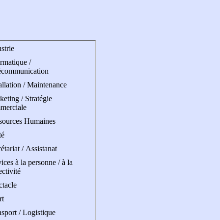
strie
rmatique /
écommunication
allation / Maintenance
eting / Stratégie
merciale
sources Humaines
té
étariat / Assistanat
ices à la personne / à la
ectivité
ctacle
rt
sport / Logistique