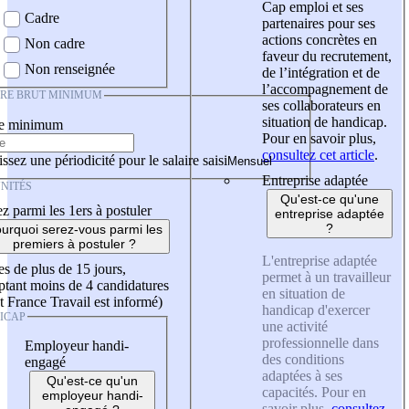
Cap emploi et ses
Cadre
partenaires pour ses
actions concrètes en
Non cadre
faveur du recrutement,
Non renseignée
de l’intégration et de
l’accompagnement de
IRE BRUT MINIMUM
ses collaborateurs en
situation de handicap.
re minimum
Pour en savoir plus,
consultez cet article
.
ssez une périodicité pour le salaire saisi
Entreprise adaptée
NITÉS
Qu'est-ce qu'une
z parmi les 1ers à postuler
entreprise adaptée
?
urquoi serez-vous parmi les
premiers à postuler ?
L'entreprise adaptée
es de plus de 15 jours,
permet à un travailleur
tant moins de 4 candidatures
en situation de
t France Travail est informé)
handicap d'exercer
ICAP
une activité
professionnelle dans
Employeur handi-
des conditions
engagé
adaptées à ses
Qu'est-ce qu'un
capacités. Pour en
employeur handi-
savoir plus,
consultez