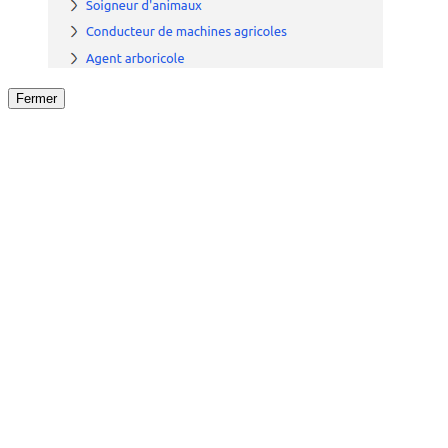
Fermer
Fermer
le détail de l'offre
/
Offre
sur
Offre précéden