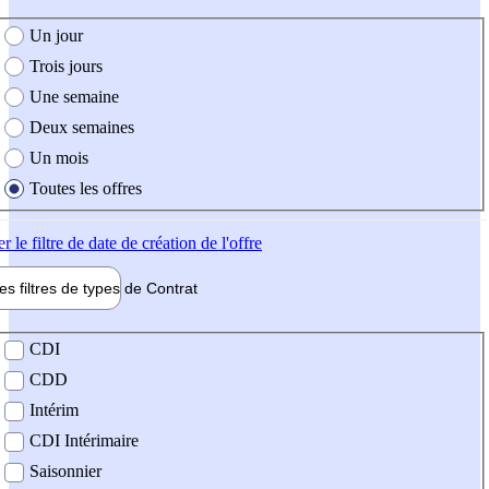
e création de l'offre
Un jour
Trois jours
Une semaine
Deux semaines
Un mois
Toutes les offres
er
le filtre de date de création de l'offre
les filtres de types de
Contrat
de contrat
CDI
CDD
Intérim
CDI Intérimaire
Saisonnier