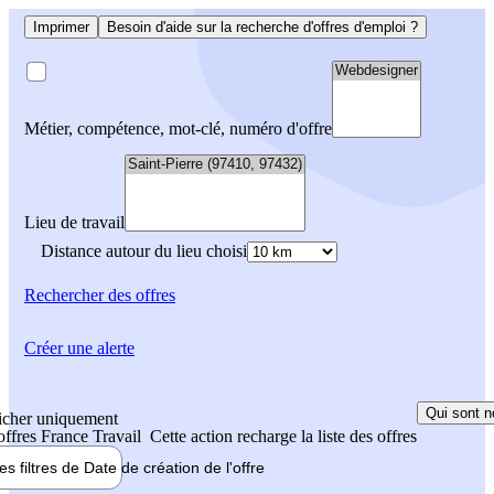
Imprimer
Besoin d'aide sur la recherche d'offres d'emploi ?
Métier, compétence, mot-clé, numéro d'offre
Lieu de travail
Distance autour du lieu choisi
Rechercher
des offres
Créer une alerte
Qui sont n
icher uniquement
 offres France Travail
Cette action recharge la liste des offres
les filtres de
Date de création
de l'offre