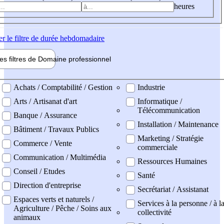
heures
er
le filtre de durée hebdomadaire
les filtres de
Domaine pro
fessionnel
ne professionel
Achats / Comptabilité / Gestion
Industrie
Arts / Artisanat d'art
Informatique /
Télécommunication
Banque / Assurance
Installation / Maintenance
Bâtiment / Travaux Publics
Marketing / Stratégie
Commerce / Vente
commerciale
Communication / Multimédia
Ressources Humaines
Conseil / Etudes
Santé
Direction d'entreprise
Secrétariat / Assistanat
Espaces verts et naturels /
Services à la personne / à l
Agriculture / Pêche / Soins aux
collectivité
animaux