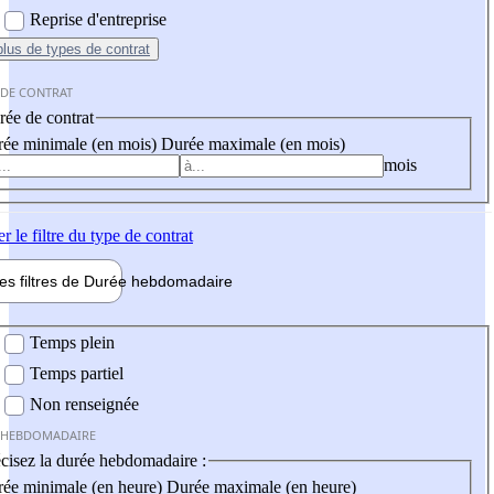
Reprise d'entreprise
plus
de types de contrat
 DE CONTRAT
ée de contrat
ée minimale (en mois)
Durée maximale (en mois)
mois
er
le filtre du type de contrat
les filtres de
Durée hebdo
madaire
 hebdomadaire
Temps plein
Temps partiel
Non renseignée
 HEBDOMADAIRE
cisez la durée hebdomadaire :
ée minimale (en heure)
Durée maximale (en heure)