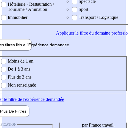
Spectacle
Hôtellerie - Restauration /
Tourisme / Animation
Sport
Immobilier
Transport / Logistique
Appliquer
le filtre du domaine professi
es filtres liés à l'
Expérience
demandée
ience demandée
Moins de 1 an
De 1 à 3 ans
Plus de 3 ans
Non renseignée
er
le filtre de l'expérience demandée
Plus De
Filtres
IFICATION
par France travail,