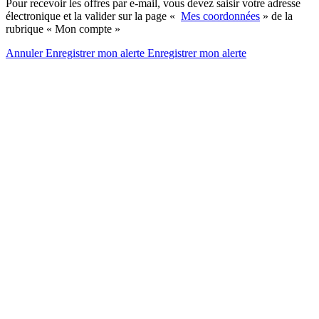
Pour recevoir les offres par e-mail, vous devez saisir votre adresse
électronique et la valider sur la page «
Mes coordonnées
» de la
rubrique « Mon compte »
Annuler
Enregistrer mon alerte
Enregistrer
mon alerte