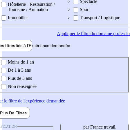
Spectacle
Hôtellerie - Restauration /
Tourisme / Animation
Sport
Immobilier
Transport / Logistique
Appliquer
le filtre du domaine professi
es filtres liés à l'
Expérience
demandée
ience demandée
Moins de 1 an
De 1 à 3 ans
Plus de 3 ans
Non renseignée
er
le filtre de l'expérience demandée
Plus De
Filtres
IFICATION
par France travail,