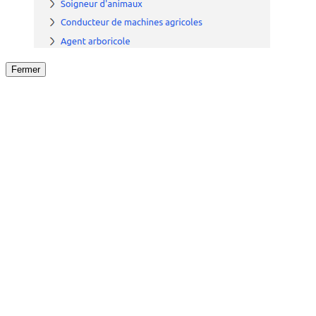
Fermer
Fermer
le détail de l'offre
/
Offre
sur
Offre précéden