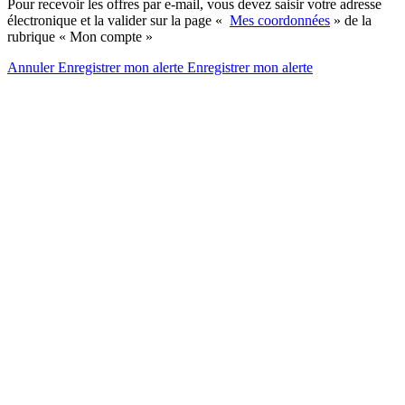
Pour recevoir les offres par e-mail, vous devez saisir votre adresse
électronique et la valider sur la page «
Mes coordonnées
» de la
rubrique « Mon compte »
Annuler
Enregistrer mon alerte
Enregistrer
mon alerte