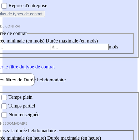
Reprise d'entreprise
plus
de types de contrat
 DE CONTRAT
ée de contrat
ée minimale (en mois)
Durée maximale (en mois)
mois
er
le filtre du type de contrat
les filtres de
Durée hebdo
madaire
 hebdomadaire
Temps plein
Temps partiel
Non renseignée
 HEBDOMADAIRE
cisez la durée hebdomadaire :
ée minimale (en heure)
Durée maximale (en heure)