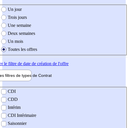
e création de l'offre
Un jour
Trois jours
Une semaine
Deux semaines
Un mois
Toutes les offres
er
le filtre de date de création de l'offre
les filtres de types de
Contrat
de contrat
CDI
CDD
Intérim
CDI Intérimaire
Saisonnier