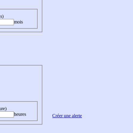
s)
mois
ure)
heures
Créer une alerte