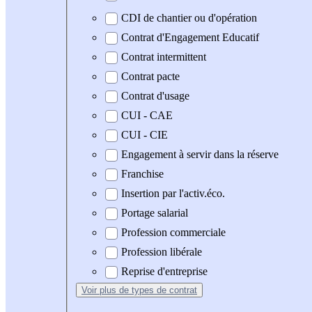
CDI de chantier ou d'opération
Contrat d'Engagement Educatif
Contrat intermittent
Contrat pacte
Contrat d'usage
CUI - CAE
CUI - CIE
Engagement à servir dans la réserve
Franchise
Insertion par l'activ.éco.
Portage salarial
Profession commerciale
Profession libérale
Reprise d'entreprise
Voir plus
de types de contrat