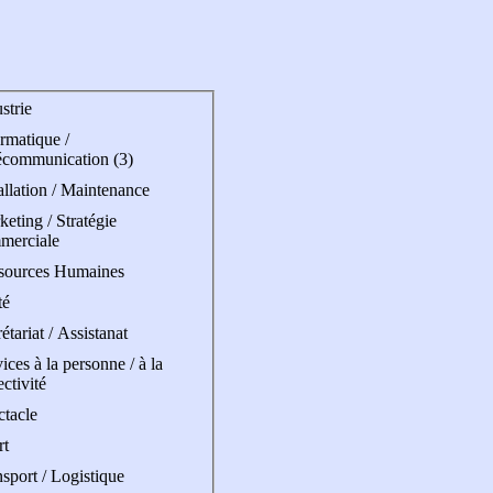
strie
rmatique /
écommunication (3)
allation / Maintenance
eting / Stratégie
merciale
sources Humaines
té
étariat / Assistanat
ices à la personne / à la
ectivité
ctacle
rt
sport / Logistique