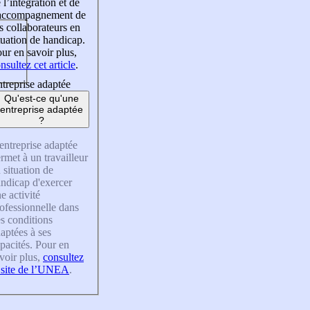
 l’intégration et de
’accompagnement de
s collaborateurs en
tuation de handicap.
ur en savoir plus,
nsultez cet article
.
treprise adaptée
Qu'est-ce qu'une
entreprise adaptée
?
entreprise adaptée
rmet à un travailleur
 situation de
ndicap d'exercer
e activité
ofessionnelle dans
s conditions
aptées à ses
pacités. Pour en
voir plus,
consultez
 site de l’UNEA
.