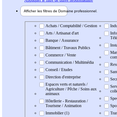
Appliquer
le filtre de durée hebdomadaire
Afficher les filtres de
Domaine pro
fessionnel
Domaine professionel
Achats / Comptabilité / Gestion
Indu
Arts / Artisanat d'art
Info
Tél
Banque / Assurance
Inst
Bâtiment / Travaux Publics
Mark
Commerce / Vente
com
Communication / Multimédia
Res
Conseil / Etudes
San
Direction d'entreprise
Secr
Espaces verts et naturels /
Serv
Agriculture / Pêche / Soins aux
coll
animaux
Spe
Hôtellerie - Restauration /
Tourisme / Animation
Spo
Immobilier (1)
Tran