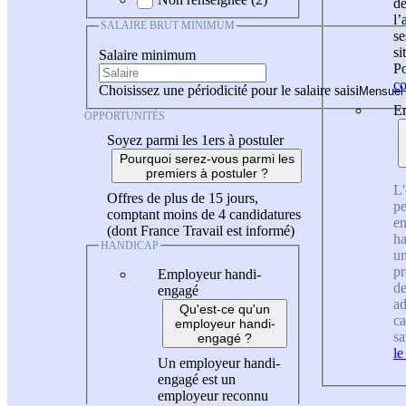
de
l
SALAIRE BRUT MINIMUM
se
si
Salaire minimum
Po
co
Choisissez une périodicité pour le salaire saisi
En
OPPORTUNITÉS
Soyez parmi les 1ers à postuler
Pourquoi serez-vous parmi les
premiers à postuler ?
L'
Offres de plus de 15 jours,
pe
comptant moins de 4 candidatures
en
(dont France Travail est informé)
ha
HANDICAP
un
pr
Employeur handi-
de
engagé
ad
Qu'est-ce qu'un
ca
employeur handi-
sa
engagé ?
le
Un employeur handi-
engagé est un
employeur reconnu