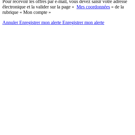
Pour recevoir les offres par e-mail, vous devez saisir votre adresse
électronique et la valider sur la page «
Mes coordonnées
» de la
rubrique « Mon compte »
Annuler
Enregistrer mon alerte
Enregistrer
mon alerte