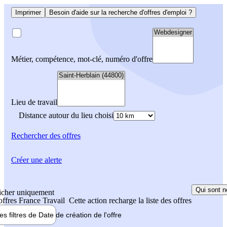
Imprimer
Besoin d'aide sur la recherche d'offres d'emploi ?
Métier, compétence, mot-clé, numéro d'offre
Lieu de travail
Distance autour du lieu choisi
Rechercher
des offres
Créer une alerte
Qui sont n
icher uniquement
 offres France Travail
Cette action recharge la liste des offres
les filtres de
Date de création
de l'offre