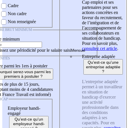
Cap emploi et ses
Cadre
partenaires pour ses
actions concrètes en
Non cadre
faveur du recrutement,
Non renseignée
de l’intégration et de
l’accompagnement de
IRE BRUT MINIMUM
ses collaborateurs en
situation de handicap.
re minimum
Pour en savoir plus,
consultez cet article
.
ssez une périodicité pour le salaire saisi
Entreprise adaptée
NITÉS
Qu'est-ce qu'une
z parmi les 1ers à postuler
entreprise adaptée
?
urquoi serez-vous parmi les
premiers à postuler ?
L'entreprise adaptée
es de plus de 15 jours,
permet à un travailleur
tant moins de 4 candidatures
en situation de
t France Travail est informé)
handicap d'exercer
ICAP
une activité
professionnelle dans
Employeur handi-
des conditions
engagé
adaptées à ses
Qu'est-ce qu'un
capacités. Pour en
employeur handi-
savoir plus,
consultez