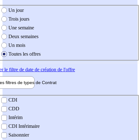
e création de l'offre
Un jour
Trois jours
Une semaine
Deux semaines
Un mois
Toutes les offres
er
le filtre de date de création de l'offre
les filtres de types de
Contrat
de contrat
CDI
CDD
Intérim
CDI Intérimaire
Saisonnier