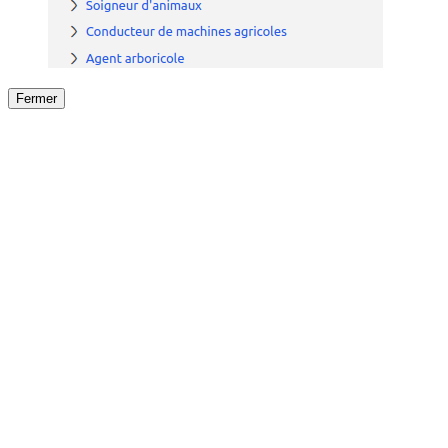
Fermer
Fermer
le détail de l'offre
/
Offre
sur
Offre précéden