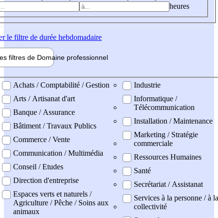
heures
er
le filtre de durée hebdomadaire
les filtres de
Domaine pro
fessionnel
ne professionel
Achats / Comptabilité / Gestion
Industrie
Arts / Artisanat d'art
Informatique /
Télécommunication
Banque / Assurance
Installation / Maintenance
Bâtiment / Travaux Publics
Marketing / Stratégie
Commerce / Vente
commerciale
Communication / Multimédia
Ressources Humaines
Conseil / Etudes
Santé
Direction d'entreprise
Secrétariat / Assistanat
Espaces verts et naturels /
Services à la personne / à l
Agriculture / Pêche / Soins aux
collectivité
animaux