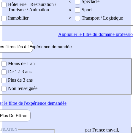
Spectacle
Hôtellerie - Restauration /
Tourisme / Animation
Sport
Immobilier
Transport / Logistique
Appliquer
le filtre du domaine professi
es filtres liés à l'
Expérience
demandée
ience demandée
Moins de 1 an
De 1 à 3 ans
Plus de 3 ans
Non renseignée
er
le filtre de l'expérience demandée
Plus De
Filtres
IFICATION
par France travail,