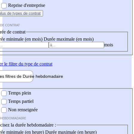
Reprise d'entreprise
plus
de types de contrat
 DE CONTRAT
ée de contrat
ée minimale (en mois)
Durée maximale (en mois)
mois
er
le filtre du type de contrat
les filtres de
Durée hebdo
madaire
 hebdomadaire
Temps plein
Temps partiel
Non renseignée
 HEBDOMADAIRE
cisez la durée hebdomadaire :
ée minimale (en heure)
Durée maximale (en heure)