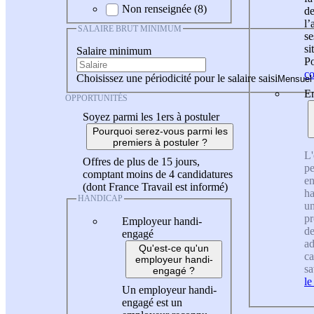
Non renseignée (8)
de
l
SALAIRE BRUT MINIMUM
se
si
Salaire minimum
Po
co
Choisissez une périodicité pour le salaire saisi
En
OPPORTUNITÉS
Soyez parmi les 1ers à postuler
Pourquoi serez-vous parmi les
premiers à postuler ?
L'
Offres de plus de 15 jours,
pe
comptant moins de 4 candidatures
en
(dont France Travail est informé)
ha
HANDICAP
un
pr
Employeur handi-
de
engagé
ad
Qu'est-ce qu'un
ca
employeur handi-
sa
engagé ?
le
Un employeur handi-
engagé est un