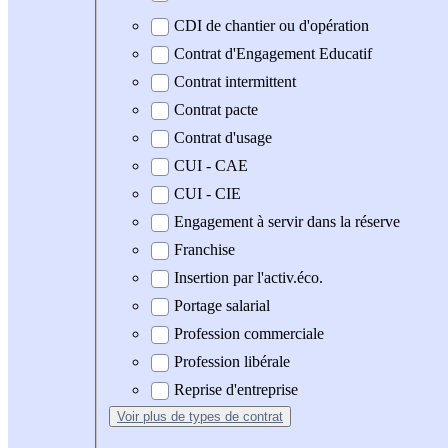
CDI de chantier ou d'opération
Contrat d'Engagement Educatif
Contrat intermittent
Contrat pacte
Contrat d'usage
CUI - CAE
CUI - CIE
Engagement à servir dans la réserve
Franchise
Insertion par l'activ.éco.
Portage salarial
Profession commerciale
Profession libérale
Reprise d'entreprise
Voir plus
de types de contrat