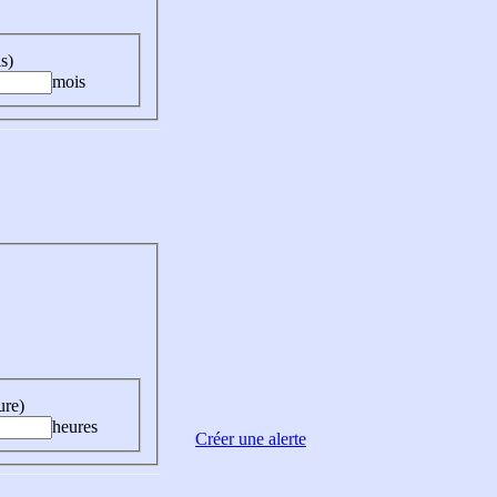
s)
mois
ure)
heures
Créer une alerte