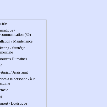
strie
rmatique /
écommunication (36)
allation / Maintenance
eting / Stratégie
merciale
sources Humaines
té
étariat / Assistanat
ices à la personne / à la
ectivité
ctacle
rt
sport / Logistique