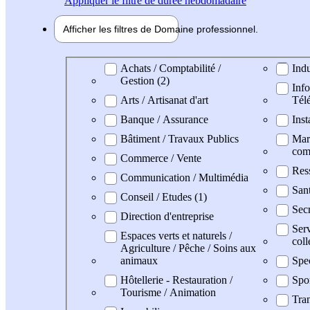
Appliquer
le filtre de durée hebdomadaire
Afficher les filtres de
Domaine pro
fessionnel
Domaine professionel
Achats / Comptabilité /
Indu
Gestion (2)
Info
Arts / Artisanat d'art
Tél
Banque / Assurance
Inst
Bâtiment / Travaux Publics
Mark
com
Commerce / Vente
Res
Communication / Multimédia
San
Conseil / Etudes (1)
Secr
Direction d'entreprise
Serv
Espaces verts et naturels /
coll
Agriculture / Pêche / Soins aux
animaux
Spe
Hôtellerie - Restauration /
Spo
Tourisme / Animation
Tran