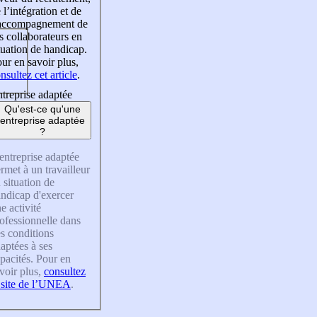
 l’intégration et de
’accompagnement de
s collaborateurs en
tuation de handicap.
ur en savoir plus,
nsultez cet article
.
treprise adaptée
Qu'est-ce qu'une
entreprise adaptée
?
entreprise adaptée
rmet à un travailleur
 situation de
ndicap d'exercer
e activité
ofessionnelle dans
s conditions
aptées à ses
pacités. Pour en
voir plus,
consultez
 site de l’UNEA
.