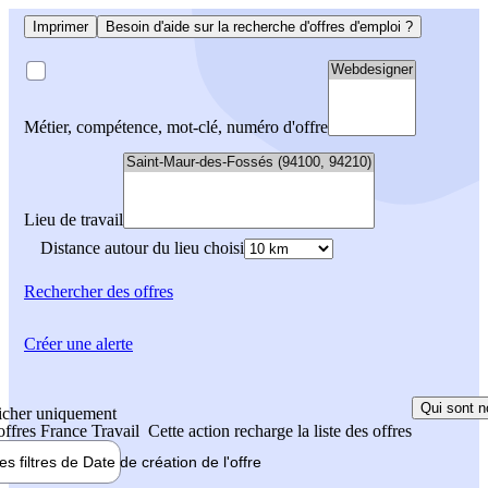
Imprimer
Besoin d'aide sur la recherche d'offres d'emploi ?
Métier, compétence, mot-clé, numéro d'offre
Lieu de travail
Distance autour du lieu choisi
Rechercher
des offres
Créer une alerte
Qui sont n
icher uniquement
 offres France Travail
Cette action recharge la liste des offres
les filtres de
Date de création
de l'offre