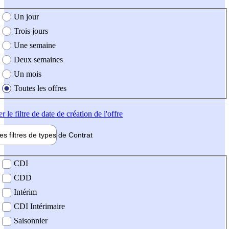
e création de l'offre
Un jour
Trois jours
Une semaine
Deux semaines
Un mois
Toutes les offres
er
le filtre de date de création de l'offre
les filtres de types de
Contrat
de contrat
CDI
CDD
Intérim
CDI Intérimaire
Saisonnier