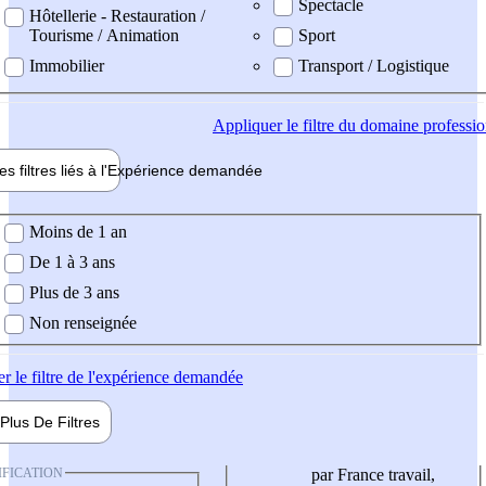
Spectacle
Hôtellerie - Restauration /
Tourisme / Animation
Sport
Immobilier
Transport / Logistique
Appliquer
le filtre du domaine professi
es filtres liés à l'
Expérience
demandée
ience demandée
Moins de 1 an
De 1 à 3 ans
Plus de 3 ans
Non renseignée
er
le filtre de l'expérience demandée
Plus De
Filtres
IFICATION
par France travail,