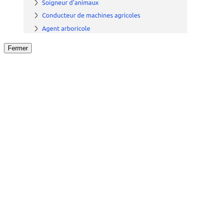
Fermer
Fermer
le détail de l'offre
/
Offre
sur
Offre précéden