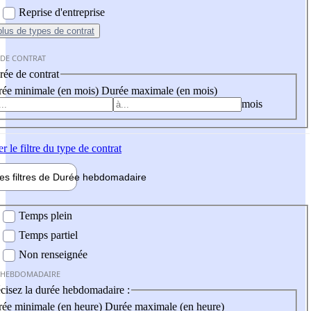
Reprise d'entreprise
plus
de types de contrat
 DE CONTRAT
ée de contrat
ée minimale (en mois)
Durée maximale (en mois)
mois
er
le filtre du type de contrat
les filtres de
Durée hebdo
madaire
 hebdomadaire
Temps plein
Temps partiel
Non renseignée
 HEBDOMADAIRE
cisez la durée hebdomadaire :
ée minimale (en heure)
Durée maximale (en heure)