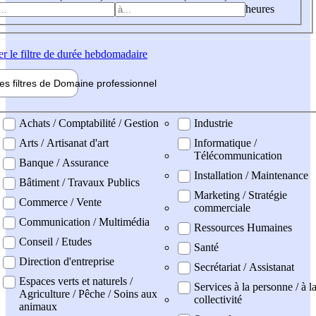
heures
er
le filtre de durée hebdomadaire
les filtres de
Domaine pro
fessionnel
ne professionel
Achats / Comptabilité / Gestion
Industrie
Arts / Artisanat d'art
Informatique /
Télécommunication
Banque / Assurance
Installation / Maintenance
Bâtiment / Travaux Publics
Marketing / Stratégie
Commerce / Vente
commerciale
Communication / Multimédia
Ressources Humaines
Conseil / Etudes
Santé
Direction d'entreprise
Secrétariat / Assistanat
Espaces verts et naturels /
Services à la personne / à l
Agriculture / Pêche / Soins aux
collectivité
animaux