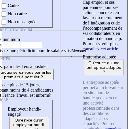
Cap emploi et ses
Cadre
partenaires pour ses
actions concrètes en
Non cadre
faveur du recrutement,
Non renseignée
de l’intégration et de
l’accompagnement de
IRE BRUT MINIMUM
ses collaborateurs en
situation de handicap.
re minimum
Pour en savoir plus,
consultez cet article
.
ssez une périodicité pour le salaire saisi
Entreprise adaptée
NITÉS
Qu'est-ce qu'une
z parmi les 1ers à postuler
entreprise adaptée
?
urquoi serez-vous parmi les
premiers à postuler ?
L'entreprise adaptée
es de plus de 15 jours,
permet à un travailleur
tant moins de 4 candidatures
en situation de
t France Travail est informé)
handicap d'exercer
ICAP
une activité
professionnelle dans
Employeur handi-
des conditions
engagé
adaptées à ses
Qu'est-ce qu'un
capacités. Pour en
employeur handi-
savoir plus,
consultez