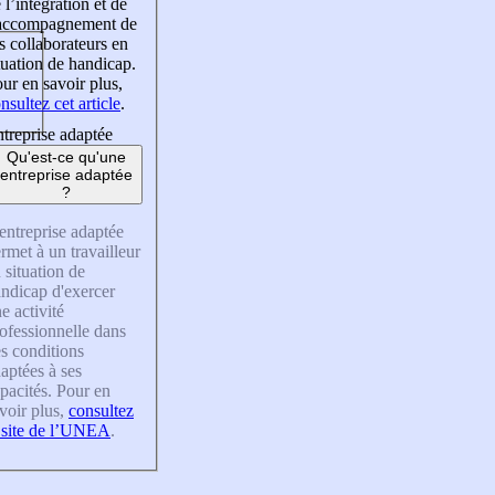
 l’intégration et de
’accompagnement de
s collaborateurs en
tuation de handicap.
ur en savoir plus,
nsultez cet article
.
treprise adaptée
Qu'est-ce qu'une
entreprise adaptée
?
entreprise adaptée
rmet à un travailleur
 situation de
ndicap d'exercer
e activité
ofessionnelle dans
s conditions
aptées à ses
pacités. Pour en
voir plus,
consultez
 site de l’UNEA
.