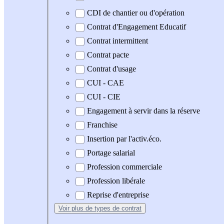
CDI de chantier ou d'opération
Contrat d'Engagement Educatif
Contrat intermittent
Contrat pacte
Contrat d'usage
CUI - CAE
CUI - CIE
Engagement à servir dans la réserve
Franchise
Insertion par l'activ.éco.
Portage salarial
Profession commerciale
Profession libérale
Reprise d'entreprise
Voir plus
de types de contrat