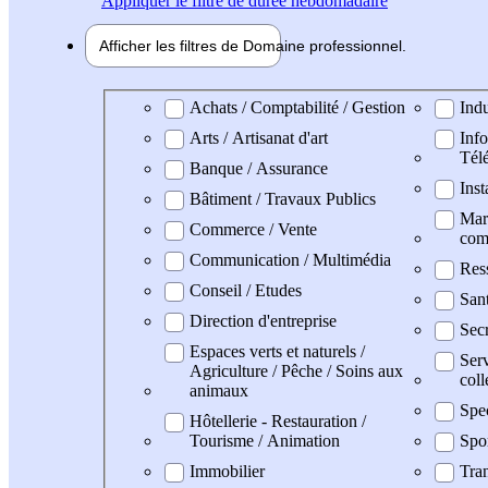
Appliquer
le filtre de durée hebdomadaire
Afficher les filtres de
Domaine pro
fessionnel
Domaine professionel
Achats / Comptabilité / Gestion
Indu
Arts / Artisanat d'art
Info
Tél
Banque / Assurance
Inst
Bâtiment / Travaux Publics
Mark
Commerce / Vente
com
Communication / Multimédia
Res
Conseil / Etudes
San
Direction d'entreprise
Secr
Espaces verts et naturels /
Serv
Agriculture / Pêche / Soins aux
coll
animaux
Spe
Hôtellerie - Restauration /
Tourisme / Animation
Spo
Immobilier
Tran