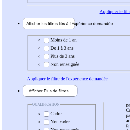
Appliquer
le fil
Afficher les filtres liés à l'
Expérience
demandée
Expérience demandée
Moins de 1 an
De 1 à 3 ans
Plus de 3 ans
Non renseignée
Appliquer
le filtre de l'expérience demandée
Afficher
Plus de
filtres
QUALIFICATION
pa
Ca
Cadre
pa
ac
Non cadre
fa
Non renseignée