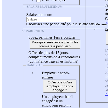
de
l
SALAIRE BRUT MINIMUM
se
si
Salaire minimum
Po
co
Choisissez une périodicité pour le salaire saisi
En
OPPORTUNITÉS
Soyez parmi les 1ers à postuler
Pourquoi serez-vous parmi les
premiers à postuler ?
L'
Offres de plus de 15 jours,
pe
comptant moins de 4 candidatures
en
(dont France Travail est informé)
ha
HANDICAP
un
pr
Employeur handi-
de
engagé
ad
Qu'est-ce qu'un
ca
employeur handi-
sa
engagé ?
le
Un employeur handi-
engagé est un
employeur reconnu