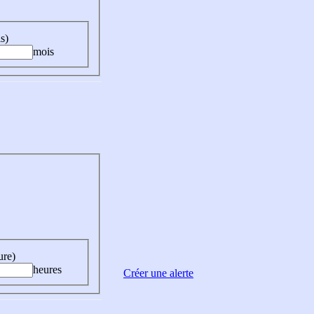
s)
mois
ure)
heures
Créer une alerte