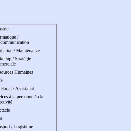
strie
rmatique /
écommunication
allation / Maintenance
eting / Stratégie
merciale
sources Humaines
té
étariat / Assistanat
ices à la personne / à la
ectivité
ctacle
rt
sport / Logistique