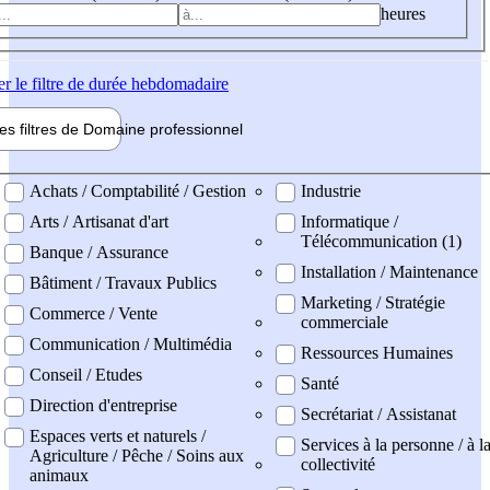
heures
er
le filtre de durée hebdomadaire
les filtres de
Domaine pro
fessionnel
ne professionel
Achats / Comptabilité / Gestion
Industrie
Arts / Artisanat d'art
Informatique /
Télécommunication (1)
Banque / Assurance
Installation / Maintenance
Bâtiment / Travaux Publics
Marketing / Stratégie
Commerce / Vente
commerciale
Communication / Multimédia
Ressources Humaines
Conseil / Etudes
Santé
Direction d'entreprise
Secrétariat / Assistanat
Espaces verts et naturels /
Services à la personne / à l
Agriculture / Pêche / Soins aux
collectivité
animaux