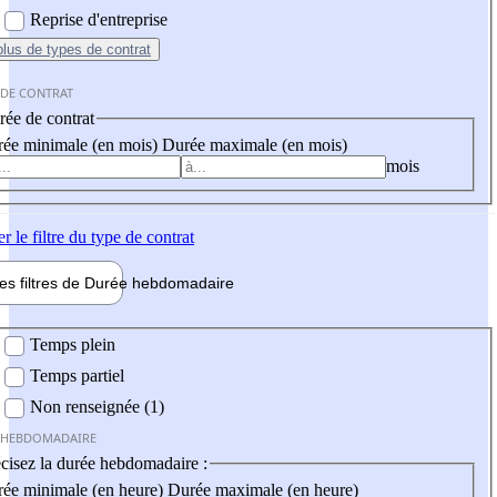
Reprise d'entreprise
plus
de types de contrat
 DE CONTRAT
ée de contrat
ée minimale (en mois)
Durée maximale (en mois)
mois
er
le filtre du type de contrat
les filtres de
Durée hebdo
madaire
 hebdomadaire
Temps plein
Temps partiel
Non renseignée (1)
 HEBDOMADAIRE
cisez la durée hebdomadaire :
ée minimale (en heure)
Durée maximale (en heure)