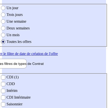
e création de l'offre
Un jour
Trois jours
Une semaine
Deux semaines
Un mois
Toutes les offres
er
le filtre de date de création de l'offre
les filtres de types de
Contrat
de contrat
CDI (1)
CDD
Intérim
CDI Intérimaire
Saisonnier