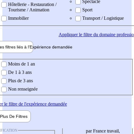
Spectacle
Hôtellerie - Restauration /
Tourisme / Animation
Sport
Immobilier
Transport / Logistique
Appliquer
le filtre du domaine professi
es filtres liés à l'
Expérience
demandée
ience demandée
Moins de 1 an
De 1 à 3 ans
Plus de 3 ans
Non renseignée
er
le filtre de l'expérience demandée
Plus De
Filtres
IFICATION
par France travail,