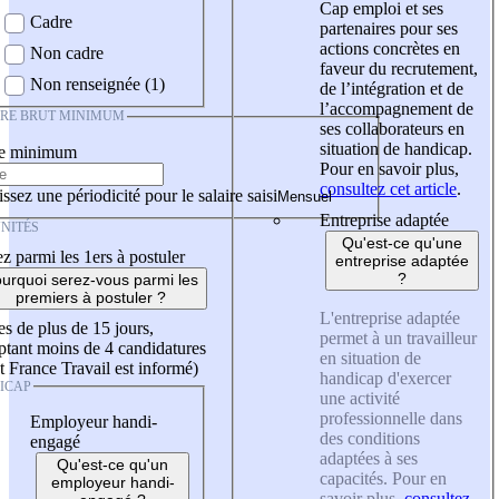
Cap emploi et ses
Cadre
partenaires pour ses
actions concrètes en
Non cadre
faveur du recrutement,
Non renseignée (1)
de l’intégration et de
l’accompagnement de
IRE BRUT MINIMUM
ses collaborateurs en
situation de handicap.
re minimum
Pour en savoir plus,
consultez cet article
.
ssez une périodicité pour le salaire saisi
Entreprise adaptée
NITÉS
Qu'est-ce qu'une
z parmi les 1ers à postuler
entreprise adaptée
?
urquoi serez-vous parmi les
premiers à postuler ?
L'entreprise adaptée
es de plus de 15 jours,
permet à un travailleur
tant moins de 4 candidatures
en situation de
t France Travail est informé)
handicap d'exercer
ICAP
une activité
professionnelle dans
Employeur handi-
des conditions
engagé
adaptées à ses
Qu'est-ce qu'un
capacités. Pour en
employeur handi-
savoir plus,
consultez