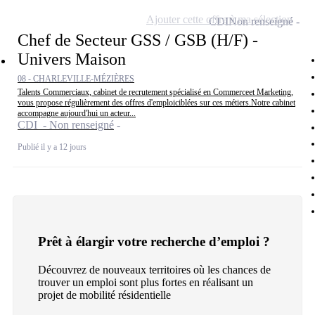
Ajouter cette offre à ma sélection
CDI
Non renseigné
Chef de Secteur GSS / GSB (H/F) -
Univers Maison
08 - CHARLEVILLE-MÉZIÈRES
Talents Commerciaux, cabinet de recrutement spécialisé en Commerceet Marketing,
vous propose régulièrement des offres d'emploiciblées sur ces métiers.Notre cabinet
accompagne aujourd'hui un acteur...
CDI - Non renseigné
Publié il y a 12 jours
Prêt à élargir votre recherche d’emploi ?
Découvrez de nouveaux territoires où les chances de
trouver un emploi sont plus fortes en réalisant un
projet de mobilité résidentielle