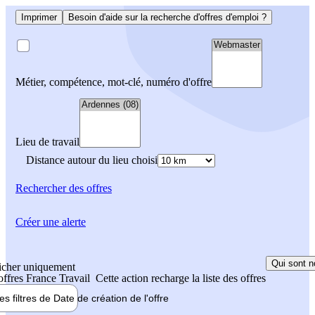
Imprimer
Besoin d'aide sur la recherche d'offres d'emploi ?
Métier, compétence, mot-clé, numéro d'offre
Lieu de travail
Distance autour du lieu choisi
Rechercher
des offres
Créer une alerte
Qui sont n
icher uniquement
 offres France Travail
Cette action recharge la liste des offres
les filtres de
Date de création
de l'offre