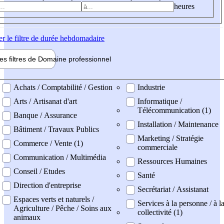
heures
er
le filtre de durée hebdomadaire
les filtres de
Domaine pro
fessionnel
ne professionel
Achats / Comptabilité / Gestion
Industrie
Arts / Artisanat d'art
Informatique /
Télécommunication (1)
Banque / Assurance
Installation / Maintenance
Bâtiment / Travaux Publics
Marketing / Stratégie
Commerce / Vente (1)
commerciale
Communication / Multimédia
Ressources Humaines
Conseil / Etudes
Santé
Direction d'entreprise
Secrétariat / Assistanat
Espaces verts et naturels /
Services à la personne / à l
Agriculture / Pêche / Soins aux
collectivité (1)
animaux