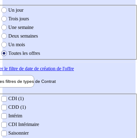
e création de l'offre
Un jour
Trois jours
Une semaine
Deux semaines
Un mois
Toutes les offres
er
le filtre de date de création de l'offre
les filtres de types de
Contrat
de contrat
CDI (1)
CDD (1)
Intérim
CDI Intérimaire
Saisonnier