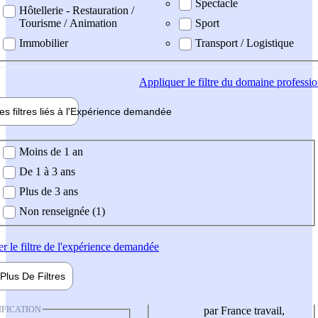
Spectacle
Hôtellerie - Restauration /
Tourisme / Animation
Sport
Immobilier
Transport / Logistique
Appliquer
le filtre du domaine professi
es filtres liés à l'
Expérience
demandée
ience demandée
Moins de 1 an
De 1 à 3 ans
Plus de 3 ans
Non renseignée (1)
er
le filtre de l'expérience demandée
Plus De
Filtres
IFICATION
par France travail,