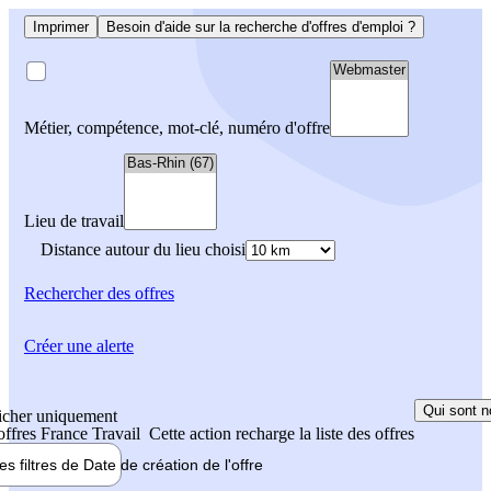
Imprimer
Besoin d'aide sur la recherche d'offres d'emploi ?
Métier, compétence, mot-clé, numéro d'offre
Lieu de travail
Distance autour du lieu choisi
Rechercher
des offres
Créer une alerte
Qui sont n
icher uniquement
 offres France Travail
Cette action recharge la liste des offres
les filtres de
Date de création
de l'offre