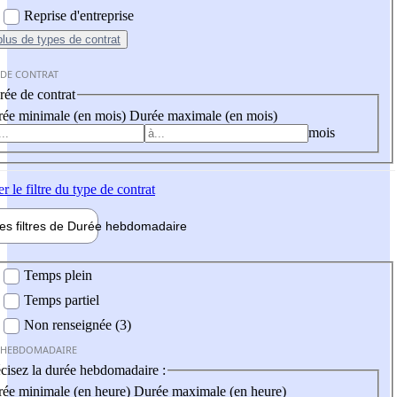
Reprise d'entreprise
plus
de types de contrat
 DE CONTRAT
ée de contrat
ée minimale (en mois)
Durée maximale (en mois)
mois
er
le filtre du type de contrat
les filtres de
Durée hebdo
madaire
 hebdomadaire
Temps plein
Temps partiel
Non renseignée (3)
 HEBDOMADAIRE
cisez la durée hebdomadaire :
ée minimale (en heure)
Durée maximale (en heure)