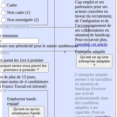
Cap emploi et ses
Cadre
partenaires pour ses
actions concrètes en
Non cadre (1)
faveur du recrutement,
Non renseignée (2)
de l’intégration et de
l’accompagnement de
IRE BRUT MINIMUM
ses collaborateurs en
situation de handicap.
re minimum
Pour en savoir plus,
consultez cet article
.
ssez une périodicité pour le salaire saisi
Entreprise adaptée
NITÉS
Qu'est-ce qu'une
z parmi les 1ers à postuler
entreprise adaptée
?
urquoi serez-vous parmi les
premiers à postuler ?
L'entreprise adaptée
es de plus de 15 jours,
permet à un travailleur
tant moins de 4 candidatures
en situation de
t France Travail est informé)
handicap d'exercer
ICAP
une activité
professionnelle dans
Employeur handi-
des conditions
engagé
adaptées à ses
Qu'est-ce qu'un
capacités. Pour en
employeur handi-
savoir plus,
consultez