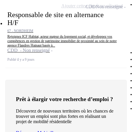
Ajouter cette offre à ma sélection
CDD
Non renseigné
Responsable de site en alternance
H/F
67 - NORDHEIM
Rejoignez ICF Habitat, acteur majeur du logement social, et développez vos
compétences en gestion de patrimoine immobilier de proximité au sein de notre
agence Flandres Hainaut basée à...
CDD - Non renseigné
Publié il y a 9 jours
Prêt à élargir votre recherche d’emploi ?
Découvrez de nouveaux territoires où les chances de
trouver un emploi sont plus fortes en réalisant un
projet de mobilité résidentielle