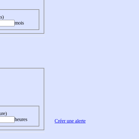
s)
mois
ure)
heures
Créer une alerte