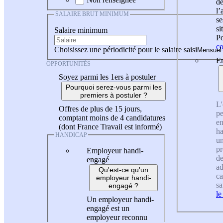
de
l
SALAIRE BRUT MINIMUM
se
si
Salaire minimum
Po
co
Choisissez une périodicité pour le salaire saisi
En
OPPORTUNITÉS
Soyez parmi les 1ers à postuler
Pourquoi serez-vous parmi les
premiers à postuler ?
L'
Offres de plus de 15 jours,
pe
comptant moins de 4 candidatures
en
(dont France Travail est informé)
ha
HANDICAP
un
pr
Employeur handi-
de
engagé
ad
Qu'est-ce qu'un
ca
employeur handi-
sa
engagé ?
le
Un employeur handi-
engagé est un
employeur reconnu