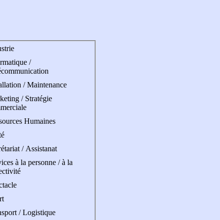
strie
rmatique /
écommunication
allation / Maintenance
eting / Stratégie
merciale
sources Humaines
té
étariat / Assistanat
ices à la personne / à la
ectivité
ctacle
rt
sport / Logistique