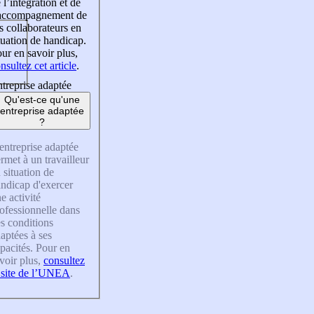
 l’intégration et de
’accompagnement de
s collaborateurs en
tuation de handicap.
ur en savoir plus,
nsultez cet article
.
treprise adaptée
Qu'est-ce qu'une
entreprise adaptée
?
entreprise adaptée
rmet à un travailleur
 situation de
ndicap d'exercer
e activité
ofessionnelle dans
s conditions
aptées à ses
pacités. Pour en
voir plus,
consultez
 site de l’UNEA
.