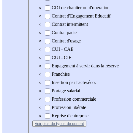
CDI de chantier ou d'opération
Contrat d'Engagement Educatif
Contrat intermittent
Contrat pacte
Contrat d'usage
CUI - CAE
CUI - CIE
Engagement à servir dans la réserve
Franchise
Insertion par l'activ.éco.
Portage salarial
Profession commerciale
Profession libérale
Reprise d'entreprise
Voir plus
de types de contrat