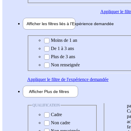
Appliquer
le fil
Afficher les filtres liés à l'
Expérience
demandée
Expérience demandée
Moins de 1 an
De 1 à 3 ans
Plus de 3 ans
Non renseignée
Appliquer
le filtre de l'expérience demandée
Afficher
Plus de
filtres
QUALIFICATION
pa
Ca
Cadre
pa
ac
Non cadre
fa
Non renseignée