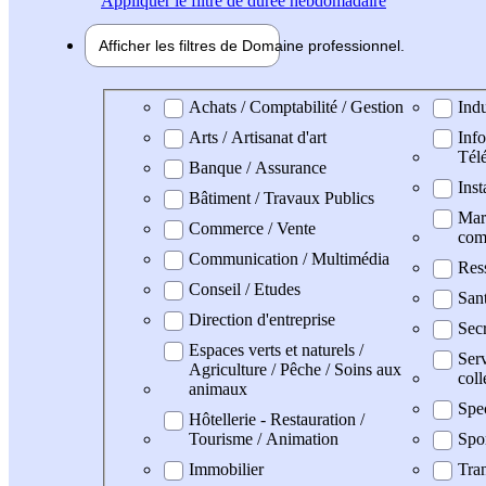
Appliquer
le filtre de durée hebdomadaire
Afficher les filtres de
Domaine pro
fessionnel
Domaine professionel
Achats / Comptabilité / Gestion
Indu
Arts / Artisanat d'art
Info
Tél
Banque / Assurance
Inst
Bâtiment / Travaux Publics
Mark
Commerce / Vente
com
Communication / Multimédia
Res
Conseil / Etudes
San
Direction d'entreprise
Secr
Espaces verts et naturels /
Serv
Agriculture / Pêche / Soins aux
coll
animaux
Spe
Hôtellerie - Restauration /
Tourisme / Animation
Spo
Immobilier
Tran