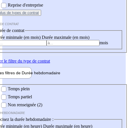
Reprise d'entreprise
plus
de types de contrat
 DE CONTRAT
ée de contrat
ée minimale (en mois)
Durée maximale (en mois)
mois
er
le filtre du type de contrat
les filtres de
Durée hebdo
madaire
 hebdomadaire
Temps plein
Temps partiel
Non renseignée (2)
 HEBDOMADAIRE
cisez la durée hebdomadaire :
ée minimale (en heure)
Durée maximale (en heure)