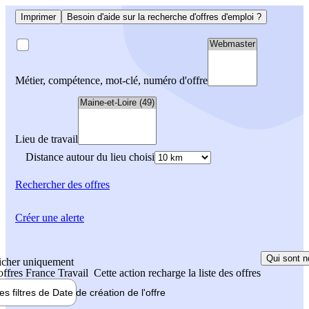
Imprimer
Besoin d'aide sur la recherche d'offres d'emploi ?
Métier, compétence, mot-clé, numéro d'offre
Lieu de travail
Distance autour du lieu choisi
Rechercher
des offres
Créer une alerte
Qui sont n
icher uniquement
 offres France Travail
Cette action recharge la liste des offres
les filtres de
Date de création
de l'offre