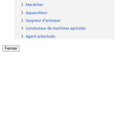
Fermer
Fermer
le détail de l'offre
/
Offre
sur
Offre précéden