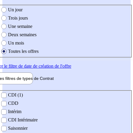
e création de l'offre
Un jour
Trois jours
Une semaine
Deux semaines
Un mois
Toutes les offres
er
le filtre de date de création de l'offre
les filtres de types de
Contrat
de contrat
CDI (1)
CDD
Intérim
CDI Intérimaire
Saisonnier