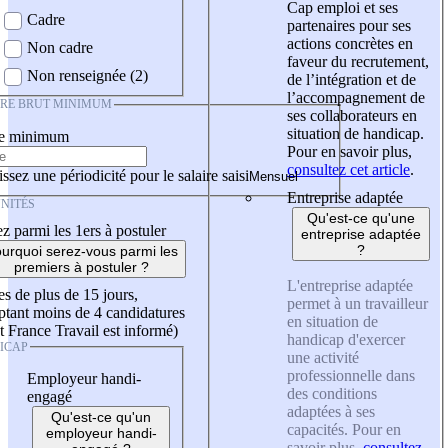
Cap emploi et ses
Cadre
partenaires pour ses
actions concrètes en
Non cadre
faveur du recrutement,
Non renseignée (2)
de l’intégration et de
l’accompagnement de
IRE BRUT MINIMUM
ses collaborateurs en
situation de handicap.
re minimum
Pour en savoir plus,
consultez cet article
.
ssez une périodicité pour le salaire saisi
Entreprise adaptée
NITÉS
Qu'est-ce qu'une
z parmi les 1ers à postuler
entreprise adaptée
?
urquoi serez-vous parmi les
premiers à postuler ?
L'entreprise adaptée
es de plus de 15 jours,
permet à un travailleur
tant moins de 4 candidatures
en situation de
t France Travail est informé)
handicap d'exercer
ICAP
une activité
professionnelle dans
Employeur handi-
des conditions
engagé
adaptées à ses
Qu'est-ce qu'un
capacités. Pour en
employeur handi-
savoir plus,
consultez