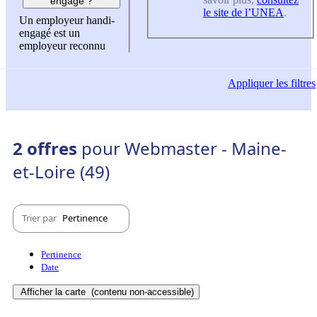
engagé ?
le site de l’UNEA
.
Un employeur handi-
engagé est un
employeur reconnu
Appliquer
les filtres
2 offres
pour Webmaster - Maine-
et-Loire (49)
Trier par
Pertinence
Pertinence
Date
Afficher la carte
(contenu non-accessible)