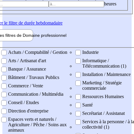
heures
er
le filtre de durée hebdomadaire
les filtres de
Domaine pro
fessionnel
ne professionel
Achats / Comptabilité / Gestion
Industrie
Arts / Artisanat d'art
Informatique /
Télécommunication (1)
Banque / Assurance
Installation / Maintenance
Bâtiment / Travaux Publics
Marketing / Stratégie
Commerce / Vente
commerciale
Communication / Multimédia
Ressources Humaines
Conseil / Etudes
Santé
Direction d'entreprise
Secrétariat / Assistanat
Espaces verts et naturels /
Services à la personne / à l
Agriculture / Pêche / Soins aux
collectivité (1)
animaux