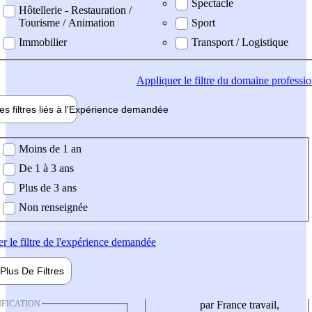
Spectacle
Hôtellerie - Restauration /
Tourisme / Animation
Sport
Immobilier
Transport / Logistique
Appliquer
le filtre du domaine professi
es filtres liés à l'
Expérience
demandée
ience demandée
Moins de 1 an
De 1 à 3 ans
Plus de 3 ans
Non renseignée
er
le filtre de l'expérience demandée
Plus De
Filtres
IFICATION
par France travail,