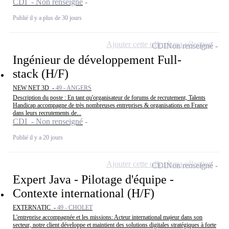
CDI - Non renseigné
Publié il y a plus de 30 jours
Ajouter cette offre à ma sélection
CDI
Non renseigné
Ingénieur de développement Full-
stack (H/F)
NEW NET 3D -
49 - ANGERS
Description du poste : En tant qu'organisateur de forums de recrutement, Talents
Handicap accompagne de très nombreuses entreprises & organisations en France
dans leurs recrutements de...
CDI - Non renseigné
Publié il y a 20 jours
Ajouter cette offre à ma sélection
CDI
Non renseigné
Expert Java - Pilotage d'équipe -
Contexte international (H/F)
EXTERNATIC -
49 - CHOLET
L'entreprise accompagnée et les missions: Acteur international majeur dans son
secteur, notre client développe et maintient des solutions digitales stratégiques à forte