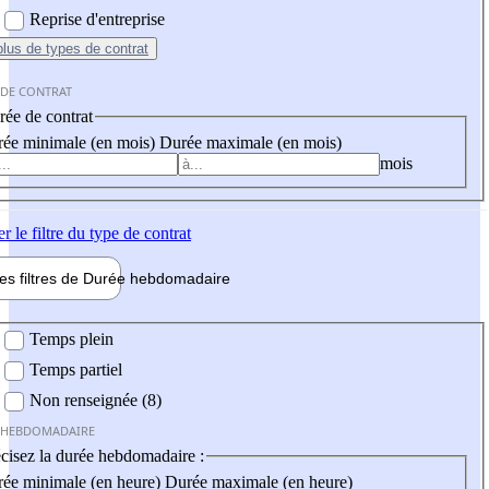
Reprise d'entreprise
plus
de types de contrat
 DE CONTRAT
ée de contrat
ée minimale (en mois)
Durée maximale (en mois)
mois
er
le filtre du type de contrat
les filtres de
Durée hebdo
madaire
 hebdomadaire
Temps plein
Temps partiel
Non renseignée (8)
 HEBDOMADAIRE
cisez la durée hebdomadaire :
ée minimale (en heure)
Durée maximale (en heure)