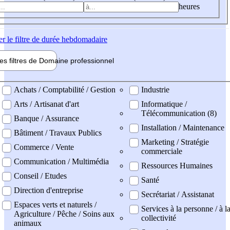
heures
er
le filtre de durée hebdomadaire
les filtres de
Domaine pro
fessionnel
ne professionel
Achats / Comptabilité / Gestion
Industrie
Arts / Artisanat d'art
Informatique /
Télécommunication (8)
Banque / Assurance
Installation / Maintenance
Bâtiment / Travaux Publics
Marketing / Stratégie
Commerce / Vente
commerciale
Communication / Multimédia
Ressources Humaines
Conseil / Etudes
Santé
Direction d'entreprise
Secrétariat / Assistanat
Espaces verts et naturels /
Services à la personne / à l
Agriculture / Pêche / Soins aux
collectivité
animaux