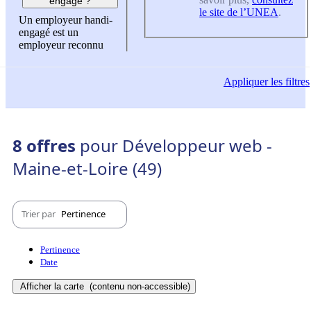
engagé ?
le site de l’UNEA
.
Un employeur handi-
engagé est un
employeur reconnu
Appliquer
les filtres
8 offres
pour Développeur web -
Maine-et-Loire (49)
Trier par
Pertinence
Pertinence
Date
Afficher la carte
(contenu non-accessible)