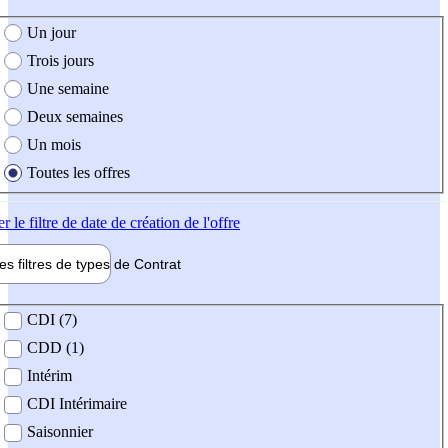
e création de l'offre
Un jour
Trois jours
Une semaine
Deux semaines
Un mois
Toutes les offres
er
le filtre de date de création de l'offre
les filtres de types de
Contrat
de contrat
CDI (7)
CDD (1)
Intérim
CDI Intérimaire
Saisonnier