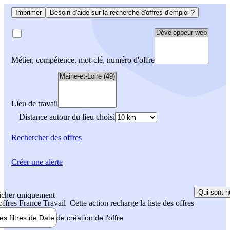
Imprimer
Besoin d'aide sur la recherche d'offres d'emploi ?
Métier, compétence, mot-clé, numéro d'offre
Lieu de travail
Distance autour du lieu choisi
Rechercher
des offres
Créer une alerte
Qui sont n
icher uniquement
 offres France Travail
Cette action recharge la liste des offres
les filtres de
Date de création
de l'offre