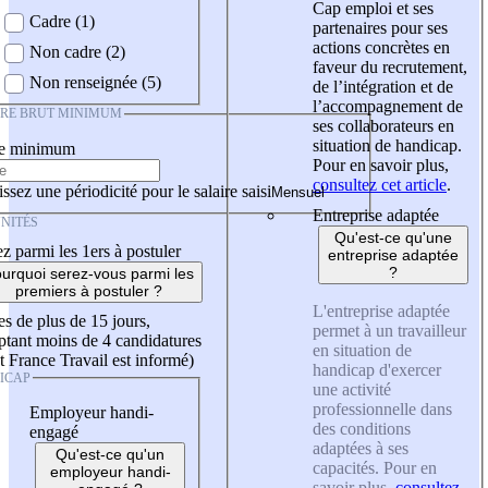
Cap emploi et ses
Cadre (1)
partenaires pour ses
actions concrètes en
Non cadre (2)
faveur du recrutement,
Non renseignée (5)
de l’intégration et de
l’accompagnement de
IRE BRUT MINIMUM
ses collaborateurs en
situation de handicap.
re minimum
Pour en savoir plus,
consultez cet article
.
ssez une périodicité pour le salaire saisi
Entreprise adaptée
NITÉS
Qu'est-ce qu'une
z parmi les 1ers à postuler
entreprise adaptée
?
urquoi serez-vous parmi les
premiers à postuler ?
L'entreprise adaptée
es de plus de 15 jours,
permet à un travailleur
tant moins de 4 candidatures
en situation de
t France Travail est informé)
handicap d'exercer
ICAP
une activité
professionnelle dans
Employeur handi-
des conditions
engagé
adaptées à ses
Qu'est-ce qu'un
capacités. Pour en
employeur handi-
savoir plus,
consultez