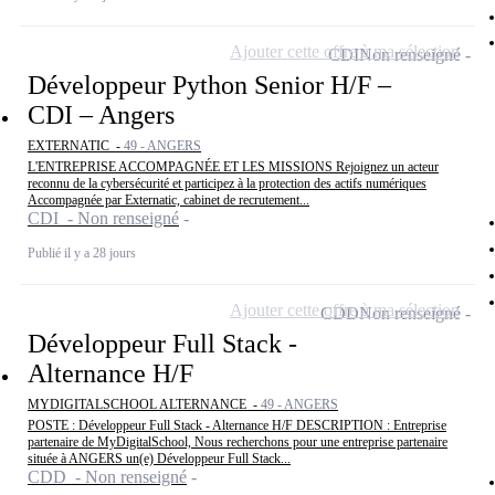
Ajouter cette offre à ma sélection
CDI
Non renseigné
Développeur Python Senior H/F –
CDI – Angers
EXTERNATIC -
49 - ANGERS
L'ENTREPRISE ACCOMPAGNÉE ET LES MISSIONS Rejoignez un acteur
reconnu de la cybersécurité et participez à la protection des actifs numériques
Accompagnée par Externatic, cabinet de recrutement...
CDI - Non renseigné
Publié il y a 28 jours
Ajouter cette offre à ma sélection
CDD
Non renseigné
Développeur Full Stack -
Alternance H/F
MYDIGITALSCHOOL ALTERNANCE -
49 - ANGERS
POSTE : Développeur Full Stack - Alternance H/F DESCRIPTION : Entreprise
partenaire de MyDigitalSchool, Nous recherchons pour une entreprise partenaire
située à ANGERS un(e) Développeur Full Stack...
CDD - Non renseigné