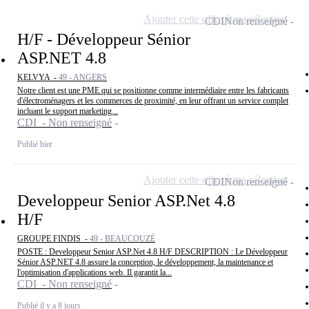
Ajouter cette offre à ma sélection
CDI
Non renseigné
H/F - Développeur Sénior
ASP.NET 4.8
KELVYA -
49 - ANGERS
Notre client est une PME qui se positionne comme intermédiaire entre les fabricants
d'électroménagers et les commerces de proximité, en leur offrant un service complet
incluant le support marketing...
CDI - Non renseigné
Publié hier
Ajouter cette offre à ma sélection
CDI
Non renseigné
Developpeur Senior ASP.Net 4.8
H/F
GROUPE FINDIS -
49 - BEAUCOUZÉ
POSTE : Developpeur Senior ASP.Net 4.8 H/F DESCRIPTION : Le Développeur
Sénior ASP.NET 4.8 assure la conception, le développement, la maintenance et
l'optimisation d'applications web. Il garantit la...
CDI - Non renseigné
Publié il y a 8 jours