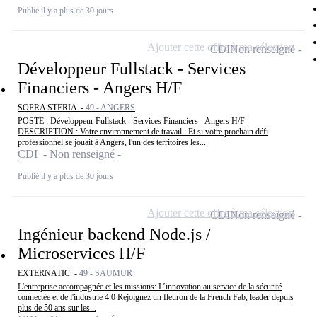
Publié il y a plus de 30 jours
Ajouter cette offre à ma sélection
CDI
Non renseigné
Développeur Fullstack - Services
Financiers - Angers H/F
SOPRA STERIA -
49 - ANGERS
POSTE : Développeur Fullstack - Services Financiers - Angers H/F
DESCRIPTION : Votre environnement de travail : Et si votre prochain défi
professionnel se jouait à Angers, l'un des territoires les...
CDI - Non renseigné
Publié il y a plus de 30 jours
Ajouter cette offre à ma sélection
CDI
Non renseigné
Ingénieur backend Node.js /
Microservices H/F
EXTERNATIC -
49 - SAUMUR
L'entreprise accompagnée et les missions: L’innovation au service de la sécurité
connectée et de l'industrie 4.0 Rejoignez un fleuron de la French Fab, leader depuis
plus de 50 ans sur les...