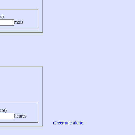
s)
mois
ure)
heures
Créer une alerte