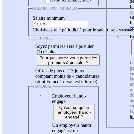
de
l
SALAIRE BRUT MINIMUM
se
si
Salaire minimum
Po
co
Choisissez une périodicité pour le salaire saisi
En
OPPORTUNITÉS
Soyez parmi les 1ers à postuler
(1)
résultats
Pourquoi serez-vous parmi les
L'
premiers à postuler ?
pe
Offres de plus de 15 jours,
en
comptant moins de 4 candidatures
ha
(dont France Travail est informé)
un
HANDICAP
pr
de
Employeur handi-
ad
engagé
ca
Qu'est-ce qu'un
sa
employeur handi-
le
engagé ?
Un employeur handi-
engagé est un