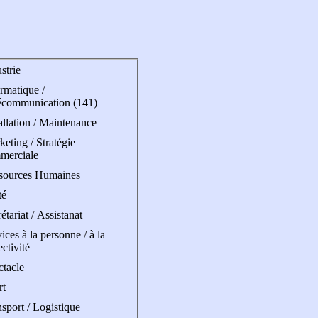
strie
rmatique /
écommunication (141)
allation / Maintenance
eting / Stratégie
merciale
sources Humaines
té
étariat / Assistanat
ices à la personne / à la
ectivité
ctacle
rt
sport / Logistique