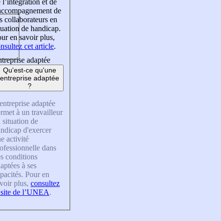
 l’intégration et de
’accompagnement de
s collaborateurs en
tuation de handicap.
ur en savoir plus,
nsultez cet article
.
treprise adaptée
Qu'est-ce qu'une
entreprise adaptée
?
entreprise adaptée
rmet à un travailleur
 situation de
ndicap d'exercer
e activité
ofessionnelle dans
s conditions
aptées à ses
pacités. Pour en
voir plus,
consultez
 site de l’UNEA
.