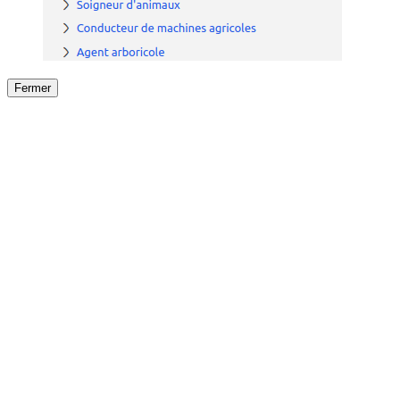
Fermer
Fermer
le détail de l'offre
/
Offre
sur
Offre précéden