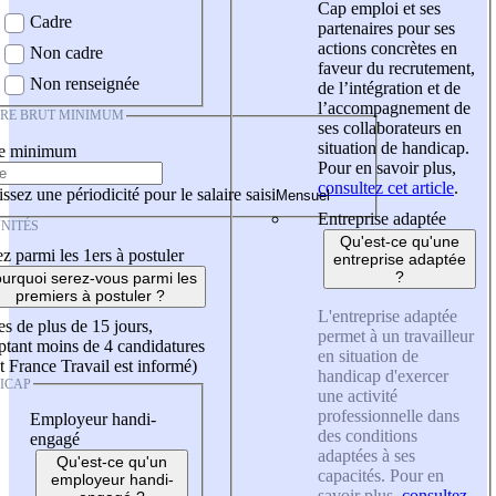
Cap emploi et ses
Cadre
partenaires pour ses
actions concrètes en
Non cadre
faveur du recrutement,
Non renseignée
de l’intégration et de
l’accompagnement de
IRE BRUT MINIMUM
ses collaborateurs en
situation de handicap.
re minimum
Pour en savoir plus,
consultez cet article
.
ssez une périodicité pour le salaire saisi
Entreprise adaptée
NITÉS
Qu'est-ce qu'une
z parmi les 1ers à postuler
entreprise adaptée
?
urquoi serez-vous parmi les
premiers à postuler ?
L'entreprise adaptée
es de plus de 15 jours,
permet à un travailleur
tant moins de 4 candidatures
en situation de
t France Travail est informé)
handicap d'exercer
ICAP
une activité
professionnelle dans
Employeur handi-
des conditions
engagé
adaptées à ses
Qu'est-ce qu'un
capacités. Pour en
employeur handi-
savoir plus,
consultez