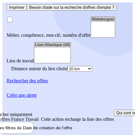
Imprimer
Besoin d'aide sur la recherche d'offres d'emploi ?
Métier, compétence, mot-clé, numéro d'offre
Lieu de travail
Distance autour du lieu choisi
Rechercher
des offres
Créer une alerte
Qui sont n
icher uniquement
 offres France Travail
Cette action recharge la liste des offres
les filtres de
Date de création
de l'offre