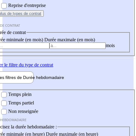
Reprise d'entreprise
plus
de types de contrat
 DE CONTRAT
ée de contrat
ée minimale (en mois)
Durée maximale (en mois)
mois
er
le filtre du type de contrat
les filtres de
Durée hebdo
madaire
 hebdomadaire
Temps plein
Temps partiel
Non renseignée
 HEBDOMADAIRE
cisez la durée hebdomadaire :
ée minimale (en heure)
Durée maximale (en heure)