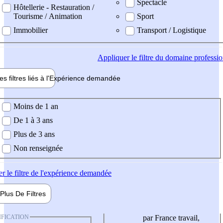
Spectacle
Hôtellerie - Restauration /
Tourisme / Animation
Sport
Immobilier
Transport / Logistique
Appliquer
le filtre du domaine professi
es filtres liés à l'
Expérience
demandée
ience demandée
Moins de 1 an
De 1 à 3 ans
Plus de 3 ans
Non renseignée
er
le filtre de l'expérience demandée
Plus De
Filtres
IFICATION
par France travail,