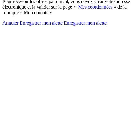
Pour recevoir les offres par e-mail, vous devez saisir votre adresse
électronique et la valider sur la page «
Mes coordonnées
» de la
rubrique « Mon compte »
Annuler
Enregistrer mon alerte
Enregistrer
mon alerte