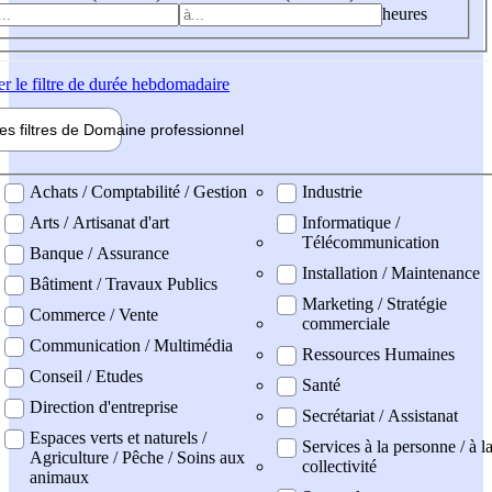
heures
er
le filtre de durée hebdomadaire
les filtres de
Domaine pro
fessionnel
ne professionel
Achats / Comptabilité / Gestion
Industrie
Arts / Artisanat d'art
Informatique /
Télécommunication
Banque / Assurance
Installation / Maintenance
Bâtiment / Travaux Publics
Marketing / Stratégie
Commerce / Vente
commerciale
Communication / Multimédia
Ressources Humaines
Conseil / Etudes
Santé
Direction d'entreprise
Secrétariat / Assistanat
Espaces verts et naturels /
Services à la personne / à l
Agriculture / Pêche / Soins aux
collectivité
animaux