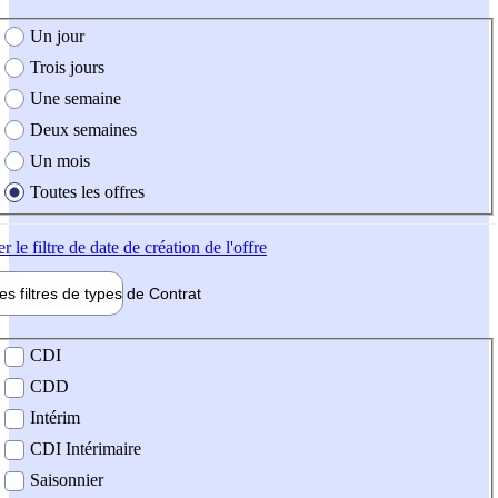
e création de l'offre
Un jour
Trois jours
Une semaine
Deux semaines
Un mois
Toutes les offres
er
le filtre de date de création de l'offre
les filtres de types de
Contrat
de contrat
CDI
CDD
Intérim
CDI Intérimaire
Saisonnier