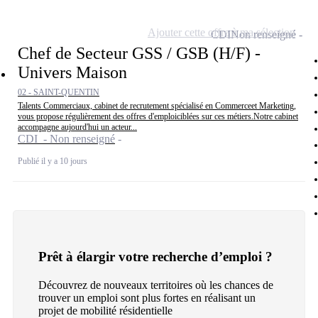
Ajouter cette offre à ma sélection
CDI
Non renseigné
Chef de Secteur GSS / GSB (H/F) -
Univers Maison
02 - SAINT-QUENTIN
Talents Commerciaux, cabinet de recrutement spécialisé en Commerceet Marketing,
vous propose régulièrement des offres d'emploiciblées sur ces métiers.Notre cabinet
accompagne aujourd'hui un acteur...
CDI - Non renseigné
Publié il y a 10 jours
Prêt à élargir votre recherche d’emploi ?
Découvrez de nouveaux territoires où les chances de
trouver un emploi sont plus fortes en réalisant un
projet de mobilité résidentielle