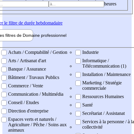
heures
er
le filtre de durée hebdomadaire
les filtres de
Domaine pro
fessionnel
ne professionel
Achats / Comptabilité / Gestion
Industrie
Arts / Artisanat d'art
Informatique /
Télécommunication (1)
Banque / Assurance
Installation / Maintenance
Bâtiment / Travaux Publics
Marketing / Stratégie
Commerce / Vente
commerciale
Communication / Multimédia
Ressources Humaines
Conseil / Etudes
Santé
Direction d'entreprise
Secrétariat / Assistanat
Espaces verts et naturels /
Services à la personne / à l
Agriculture / Pêche / Soins aux
collectivité
animaux