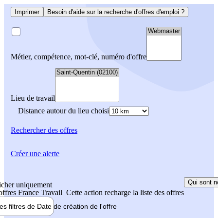
Imprimer
Besoin d'aide sur la recherche d'offres d'emploi ?
Métier, compétence, mot-clé, numéro d'offre
Lieu de travail
Distance autour du lieu choisi
Rechercher
des offres
Créer une alerte
Qui sont n
icher uniquement
 offres France Travail
Cette action recharge la liste des offres
les filtres de
Date de création
de l'offre