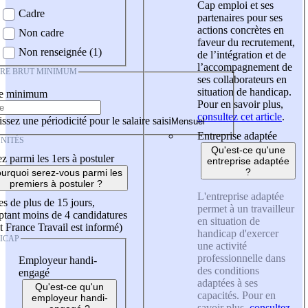
Cap emploi et ses
Cadre
partenaires pour ses
actions concrètes en
Non cadre
faveur du recrutement,
Non renseignée (1)
de l’intégration et de
l’accompagnement de
IRE BRUT MINIMUM
ses collaborateurs en
situation de handicap.
re minimum
Pour en savoir plus,
consultez cet article
.
ssez une périodicité pour le salaire saisi
Entreprise adaptée
NITÉS
Qu'est-ce qu'une
z parmi les 1ers à postuler
entreprise adaptée
?
urquoi serez-vous parmi les
premiers à postuler ?
L'entreprise adaptée
es de plus de 15 jours,
permet à un travailleur
tant moins de 4 candidatures
en situation de
t France Travail est informé)
handicap d'exercer
ICAP
une activité
professionnelle dans
Employeur handi-
des conditions
engagé
adaptées à ses
Qu'est-ce qu'un
capacités. Pour en
employeur handi-
savoir plus,
consultez