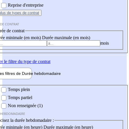
Reprise d'entreprise
plus
de types de contrat
 DE CONTRAT
ée de contrat
ée minimale (en mois)
Durée maximale (en mois)
mois
er
le filtre du type de contrat
les filtres de
Durée hebdo
madaire
 hebdomadaire
Temps plein
Temps partiel
Non renseignée (1)
 HEBDOMADAIRE
cisez la durée hebdomadaire :
ée minimale (en heure)
Durée maximale (en heure)