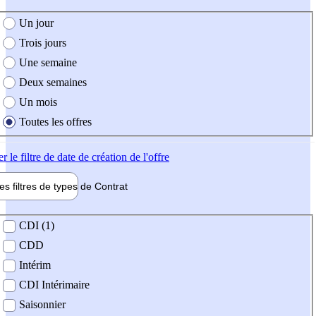
e création de l'offre
Un jour
Trois jours
Une semaine
Deux semaines
Un mois
Toutes les offres
er
le filtre de date de création de l'offre
les filtres de types de
Contrat
de contrat
CDI (1)
CDD
Intérim
CDI Intérimaire
Saisonnier