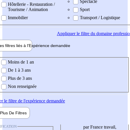
Spectacle
Hôtellerie - Restauration /
Tourisme / Animation
Sport
Immobilier
Transport / Logistique
Appliquer
le filtre du domaine professi
es filtres liés à l'
Expérience
demandée
ience demandée
Moins de 1 an
De 1 à 3 ans
Plus de 3 ans
Non renseignée
er
le filtre de l'expérience demandée
Plus De
Filtres
IFICATION
par France travail,