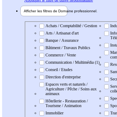
Appliquer
le filtre de durée hebdomadaire
Afficher les filtres de
Domaine pro
fessionnel
Domaine professionel
Achats / Comptabilité / Gestion
Indu
Arts / Artisanat d'art
Info
Tél
Banque / Assurance
Inst
Bâtiment / Travaux Publics
Mark
Commerce / Vente
com
Communication / Multimédia (1)
Res
Conseil / Etudes
San
Direction d'entreprise
Secr
Espaces verts et naturels /
Serv
Agriculture / Pêche / Soins aux
coll
animaux
Spe
Hôtellerie - Restauration /
Tourisme / Animation
Spo
Immobilier
Tran