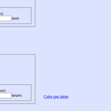
s)
mois
ure)
heures
Créer une alerte