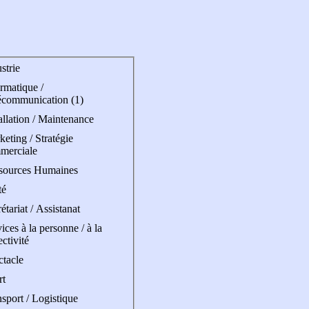
strie
rmatique /
écommunication (1)
allation / Maintenance
eting / Stratégie
merciale
sources Humaines
té
étariat / Assistanat
ices à la personne / à la
ectivité
ctacle
rt
sport / Logistique