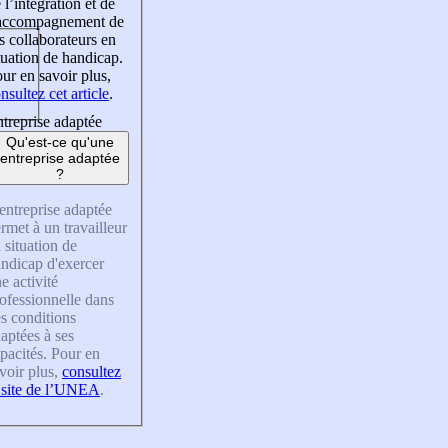
 l’intégration et de
’accompagnement de
s collaborateurs en
tuation de handicap.
ur en savoir plus,
nsultez cet article
.
treprise adaptée
Qu'est-ce qu'une
entreprise adaptée
?
entreprise adaptée
rmet à un travailleur
 situation de
ndicap d'exercer
e activité
ofessionnelle dans
s conditions
aptées à ses
pacités. Pour en
voir plus,
consultez
 site de l’UNEA
.