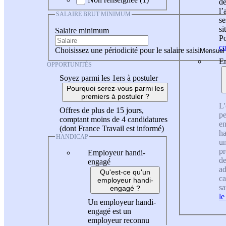
de
l
SALAIRE BRUT MINIMUM
se
si
Salaire minimum
Po
co
Choisissez une périodicité pour le salaire saisi
En
OPPORTUNITÉS
Soyez parmi les 1ers à postuler
Pourquoi serez-vous parmi les
premiers à postuler ?
L'
Offres de plus de 15 jours,
pe
comptant moins de 4 candidatures
en
(dont France Travail est informé)
ha
HANDICAP
un
pr
Employeur handi-
de
engagé
ad
Qu'est-ce qu'un
ca
employeur handi-
sa
engagé ?
le
Un employeur handi-
engagé est un
employeur reconnu