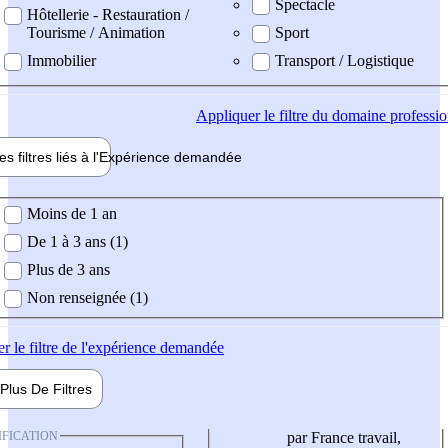
Spectacle
Hôtellerie - Restauration /
Tourisme / Animation
Sport
Immobilier
Transport / Logistique
Appliquer
le filtre du domaine professi
es filtres liés à l'
Expérience
demandée
ience demandée
Moins de 1 an
De 1 à 3 ans (1)
Plus de 3 ans
Non renseignée (1)
er
le filtre de l'expérience demandée
Plus De
Filtres
IFICATION
par France travail,