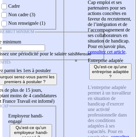
Cap emploi et ses
Cadre
partenaires pour ses
actions concrètes en
Non cadre (3)
faveur du recrutement,
Non renseignée (1)
de l’intégration et de
l’accompagnement de
IRE BRUT MINIMUM
ses collaborateurs en
situation de handicap.
re minimum
Pour en savoir plus,
consultez cet article
.
ssez une périodicité pour le salaire saisi
Entreprise adaptée
NITÉS
Qu'est-ce qu'une
z parmi les 1ers à postuler
entreprise adaptée
?
urquoi serez-vous parmi les
premiers à postuler ?
L'entreprise adaptée
es de plus de 15 jours,
permet à un travailleur
tant moins de 4 candidatures
en situation de
t France Travail est informé)
handicap d'exercer
ICAP
une activité
professionnelle dans
Employeur handi-
des conditions
engagé
adaptées à ses
Qu'est-ce qu'un
capacités. Pour en
employeur handi-
savoir plus,
consultez