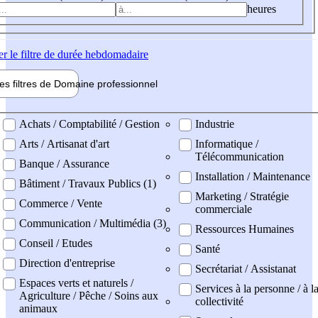
heures
er
le filtre de durée hebdomadaire
les filtres de
Domaine pro
fessionnel
ne professionel
Achats / Comptabilité / Gestion
Industrie
Arts / Artisanat d'art
Informatique /
Télécommunication
Banque / Assurance
Installation / Maintenance
Bâtiment / Travaux Publics (1)
Marketing / Stratégie
Commerce / Vente
commerciale
Communication / Multimédia (3)
Ressources Humaines
Conseil / Etudes
Santé
Direction d'entreprise
Secrétariat / Assistanat
Espaces verts et naturels /
Services à la personne / à l
Agriculture / Pêche / Soins aux
collectivité
animaux