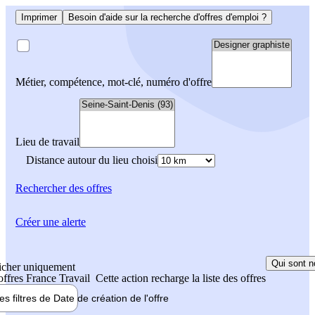
Imprimer
Besoin d'aide sur la recherche d'offres d'emploi ?
Métier, compétence, mot-clé, numéro d'offre
Lieu de travail
Distance autour du lieu choisi
Rechercher
des offres
Créer une alerte
Qui sont n
icher uniquement
 offres France Travail
Cette action recharge la liste des offres
les filtres de
Date de création
de l'offre