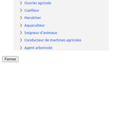
Fermer
Fermer
le détail de l'offre
/
Offre
sur
Offre précéden