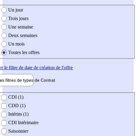
e création de l'offre
Un jour
Trois jours
Une semaine
Deux semaines
Un mois
Toutes les offres
er
le filtre de date de création de l'offre
les filtres de types de
Contrat
de contrat
CDI (1)
CDD (1)
Intérim (1)
CDI Intérimaire
Saisonnier