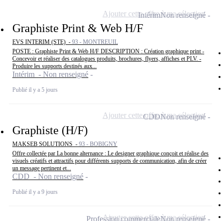
Ajouter cette offre à ma sélection
Intérim
Non renseigné
Graphiste Print & Web H/F
EVS INTERIM (STE) -
93 - MONTREUIL
POSTE : Graphiste Print & Web H/F DESCRIPTION : Création graphique print -
Concevoir et réaliser des catalogues produits, brochures, flyers, affiches et PLV. -
Produire les supports destinés aux...
Intérim - Non renseigné
Publié il y a 5 jours
Ajouter cette offre à ma sélection
CDD
Non renseigné
Graphiste (H/F)
MAKSEB SOLUTIONS -
93 - BOBIGNY
Offre collectée par La bonne alternance : Le designer graphique conçoit et réalise des
visuels créatifs et attractifs pour différents supports de communication, afin de créer
un message pertinent et...
CDD - Non renseigné
Publié il y a 9 jours
Ajouter cette offre à ma sélection
Profession commerciale
Non renseigné