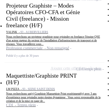
Projeteur Graphiste – Modes
Opératoires CFO-CFA et Génie
Civil (freelance) - Mission
freelance (H/F)
YALINK -
93 - AUBERVILLIERS
Nous recherchons un projeteur graphiste pour rejoindre en freelance l'équipe QSE
d'un acteur majeur du secteur de l'installation d'infrastructures de transport et de
réseaux. Vous travaillerez sous...
Profession commerciale - Non renseigné
Publié il y a plus de 30 jours
Ajouter cette offre à ma sélection
CDI
Temps plein
Maquettiste/Graphiste PRINT
(H/F)
LM PIZZA -
93 - SEINE SAINT DENIS
Nous recherchons un(e) Graphiste Maquettiste Print expérimenté(e) avec 3 ans
d'expérience pour rejoindre notre équipe dynamique . Vous serez responsable de la
création et de la mise en page de...
CDI - Temps plein