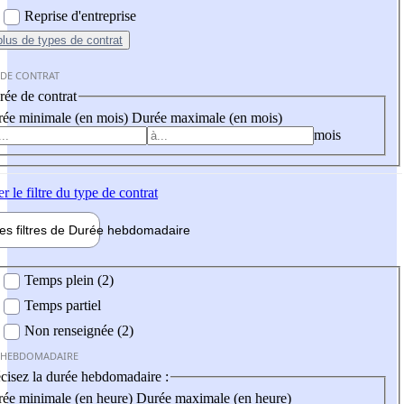
Reprise d'entreprise
plus
de types de contrat
 DE CONTRAT
ée de contrat
ée minimale (en mois)
Durée maximale (en mois)
mois
er
le filtre du type de contrat
les filtres de
Durée hebdo
madaire
 hebdomadaire
Temps plein (2)
Temps partiel
Non renseignée (2)
 HEBDOMADAIRE
cisez la durée hebdomadaire :
ée minimale (en heure)
Durée maximale (en heure)