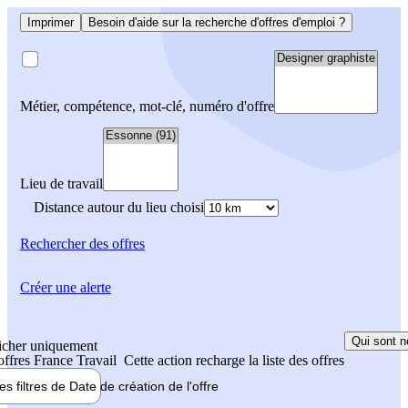
Imprimer
Besoin d'aide sur la recherche d'offres d'emploi ?
Métier, compétence, mot-clé, numéro d'offre
Lieu de travail
Distance autour du lieu choisi
Rechercher
des offres
Créer une alerte
Qui sont n
icher uniquement
 offres France Travail
Cette action recharge la liste des offres
les filtres de
Date de création
de l'offre