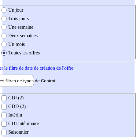
e création de l'offre
Un jour
Trois jours
Une semaine
Deux semaines
Un mois
Toutes les offres
er
le filtre de date de création de l'offre
les filtres de types de
Contrat
de contrat
CDI (2)
CDD (2)
Intérim
CDI Intérimaire
Saisonnier