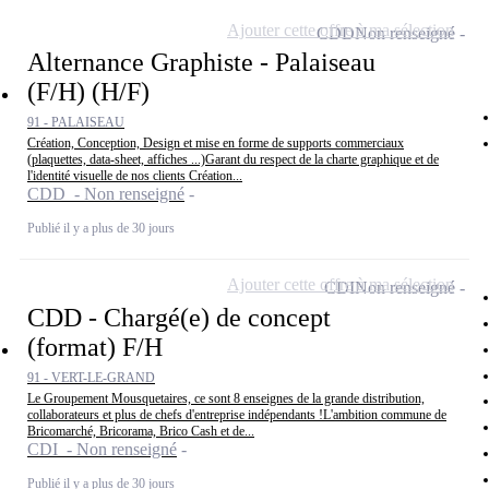
Ajouter cette offre à ma sélection
CDD
Non renseigné
Alternance Graphiste - Palaiseau
(F/H) (H/F)
91 - PALAISEAU
Création, Conception, Design et mise en forme de supports commerciaux
(plaquettes, data-sheet, affiches ...)Garant du respect de la charte graphique et de
l'identité visuelle de nos clients Création...
CDD - Non renseigné
Publié il y a plus de 30 jours
Ajouter cette offre à ma sélection
CDI
Non renseigné
CDD - Chargé(e) de concept
(format) F/H
91 - VERT-LE-GRAND
Le Groupement Mousquetaires, ce sont 8 enseignes de la grande distribution,
collaborateurs et plus de chefs d'entreprise indépendants !L'ambition commune de
Bricomarché, Bricorama, Brico Cash et de...
CDI - Non renseigné
Publié il y a plus de 30 jours