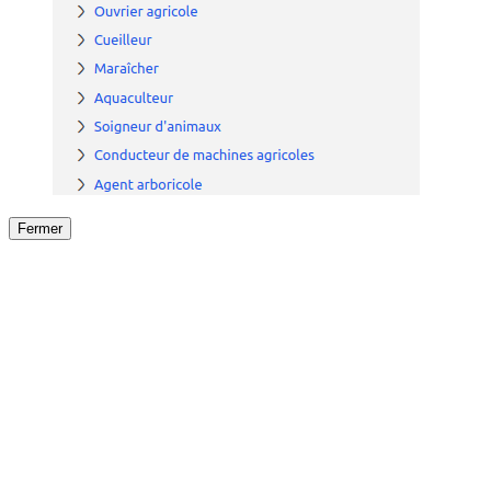
Fermer
Fermer
le détail de l'offre
/
Offre
sur
Offre précéden