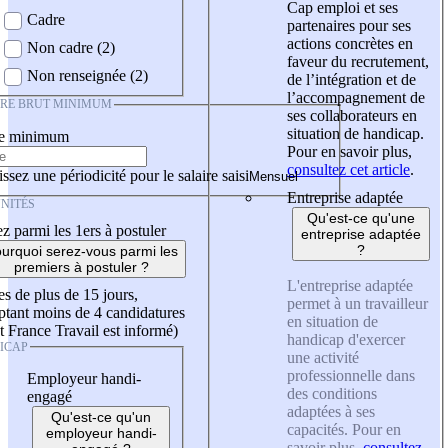
Cap emploi et ses
Cadre
partenaires pour ses
actions concrètes en
Non cadre (2)
faveur du recrutement,
Non renseignée (2)
de l’intégration et de
l’accompagnement de
IRE BRUT MINIMUM
ses collaborateurs en
situation de handicap.
re minimum
Pour en savoir plus,
consultez cet article
.
ssez une périodicité pour le salaire saisi
Entreprise adaptée
NITÉS
Qu'est-ce qu'une
z parmi les 1ers à postuler
entreprise adaptée
?
urquoi serez-vous parmi les
premiers à postuler ?
L'entreprise adaptée
es de plus de 15 jours,
permet à un travailleur
tant moins de 4 candidatures
en situation de
t France Travail est informé)
handicap d'exercer
ICAP
une activité
professionnelle dans
Employeur handi-
des conditions
engagé
adaptées à ses
Qu'est-ce qu'un
capacités. Pour en
employeur handi-
savoir plus,
consultez