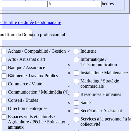
heures
er
le filtre de durée hebdomadaire
les filtres de
Domaine pro
fessionnel
ne professionel
Achats / Comptabilité / Gestion
Industrie
Arts / Artisanat d'art
Informatique /
Télécommunication
Banque / Assurance
Installation / Maintenance
Bâtiment / Travaux Publics
Marketing / Stratégie
Commerce / Vente
commerciale
Communication / Multimédia (4)
Ressources Humaines
Conseil / Etudes
Santé
Direction d'entreprise
Secrétariat / Assistanat
Espaces verts et naturels /
Services à la personne / à l
Agriculture / Pêche / Soins aux
collectivité
animaux