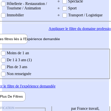
Spectacle
Hôtellerie - Restauration /
Tourisme / Animation
Sport
Immobilier
Transport / Logistique
Appliquer
le filtre du domaine professi
es filtres liés à l'
Expérience
demandée
ience demandée
Moins de 1 an
De 1 à 3 ans (1)
Plus de 3 ans
Non renseignée
er
le filtre de l'expérience demandée
Plus De
Filtres
IFICATION
par France travail,