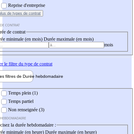
Reprise d'entreprise
plus
de types de contrat
 DE CONTRAT
ée de contrat
ée minimale (en mois)
Durée maximale (en mois)
mois
er
le filtre du type de contrat
les filtres de
Durée hebdo
madaire
 hebdomadaire
Temps plein (1)
Temps partiel
Non renseignée (3)
 HEBDOMADAIRE
cisez la durée hebdomadaire :
ée minimale (en heure)
Durée maximale (en heure)