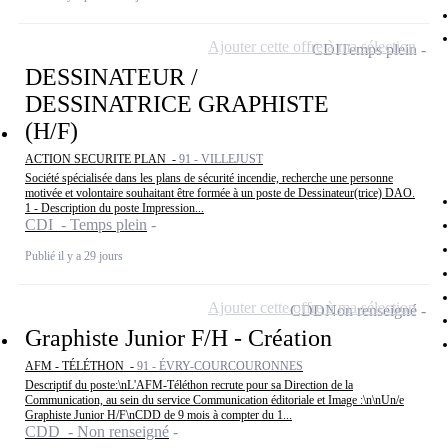
Ajouter cette offre à ma sélection
CDI
Temps plein
DESSINATEUR /
DESSINATRICE GRAPHISTE
(H/F)
ACTION SECURITE PLAN -
91 - VILLEJUST
Société spécialisée dans les plans de sécurité incendie, recherche une personne
motivée et volontaire souhaitant être formée à un poste de Dessinateur(trice) DAO.
1 - Description du poste Impression...
CDI - Temps plein
Publié il y a 29 jours
Ajouter cette offre à ma sélection
CDD
Non renseigné
Graphiste Junior F/H - Création
AFM - TÉLÉTHON -
91 - ÉVRY-COURCOURONNES
Descriptif du poste:\nL'AFM-Téléthon recrute pour sa Direction de la
Communication, au sein du service Communication éditoriale et Image :\n\nUn/e
Graphiste Junior H/F\nCDD de 9 mois à compter du 1...
CDD - Non renseigné