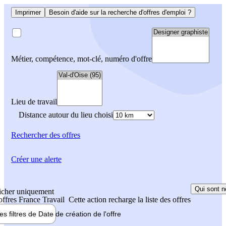
Imprimer
Besoin d'aide sur la recherche d'offres d'emploi ?
Métier, compétence, mot-clé, numéro d'offre
Lieu de travail
Distance autour du lieu choisi
Rechercher
des offres
Créer une alerte
Qui sont n
icher uniquement
 offres France Travail
Cette action recharge la liste des offres
les filtres de
Date de création
de l'offre