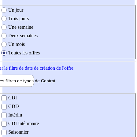
e création de l'offre
Un jour
Trois jours
Une semaine
Deux semaines
Un mois
Toutes les offres
er
le filtre de date de création de l'offre
les filtres de types de
Contrat
de contrat
CDI
CDD
Intérim
CDI Intérimaire
Saisonnier