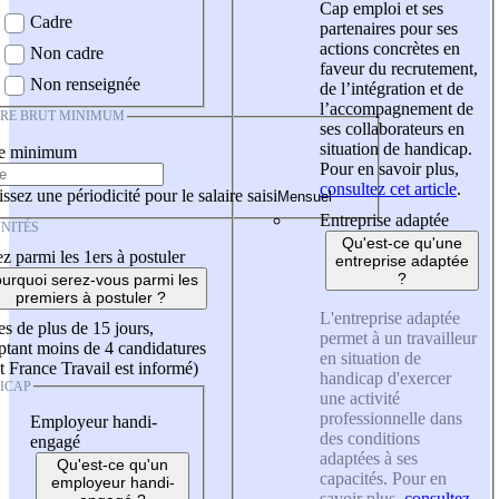
Cap emploi et ses
Cadre
partenaires pour ses
actions concrètes en
Non cadre
faveur du recrutement,
Non renseignée
de l’intégration et de
l’accompagnement de
IRE BRUT MINIMUM
ses collaborateurs en
situation de handicap.
re minimum
Pour en savoir plus,
consultez cet article
.
ssez une périodicité pour le salaire saisi
Entreprise adaptée
NITÉS
Qu'est-ce qu'une
z parmi les 1ers à postuler
entreprise adaptée
?
urquoi serez-vous parmi les
premiers à postuler ?
L'entreprise adaptée
es de plus de 15 jours,
permet à un travailleur
tant moins de 4 candidatures
en situation de
t France Travail est informé)
handicap d'exercer
ICAP
une activité
professionnelle dans
Employeur handi-
des conditions
engagé
adaptées à ses
Qu'est-ce qu'un
capacités. Pour en
employeur handi-
savoir plus,
consultez