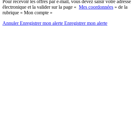
Pour recevoir les offres par e-mail, vous devez saisir votre adresse
électronique et la valider sur la page «
Mes coordonnées
» de la
rubrique « Mon compte »
Annuler
Enregistrer mon alerte
Enregistrer
mon alerte