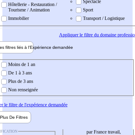
Spectacle
Hôtellerie - Restauration /
Tourisme / Animation
Sport
Immobilier
Transport / Logistique
Appliquer
le filtre du domaine professi
es filtres liés à l'
Expérience
demandée
ience demandée
Moins de 1 an
De 1 à 3 ans
Plus de 3 ans
Non renseignée
er
le filtre de l'expérience demandée
Plus De
Filtres
IFICATION
par France travail,