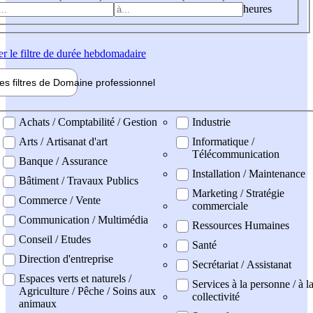
heures
er
le filtre de durée hebdomadaire
les filtres de
Domaine pro
fessionnel
ne professionel
Achats / Comptabilité / Gestion
Industrie
Arts / Artisanat d'art
Informatique /
Télécommunication
Banque / Assurance
Installation / Maintenance
Bâtiment / Travaux Publics
Marketing / Stratégie
Commerce / Vente
commerciale
Communication / Multimédia
Ressources Humaines
Conseil / Etudes
Santé
Direction d'entreprise
Secrétariat / Assistanat
Espaces verts et naturels /
Services à la personne / à l
Agriculture / Pêche / Soins aux
collectivité
animaux