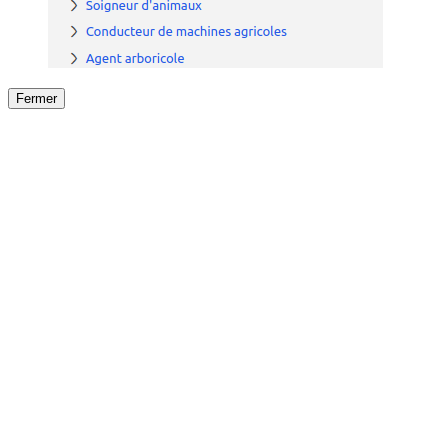
Fermer
Fermer
le détail de l'offre
/
Offre
sur
Offre précéden