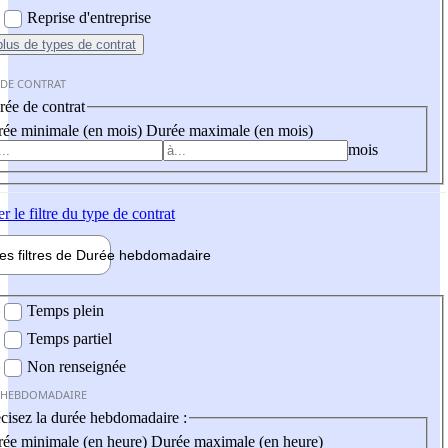
Reprise d'entreprise
plus
de types de contrat
 DE CONTRAT
ée de contrat
ée minimale (en mois)
Durée maximale (en mois)
mois
er
le filtre du type de contrat
les filtres de
Durée hebdo
madaire
 hebdomadaire
Temps plein
Temps partiel
Non renseignée
 HEBDOMADAIRE
cisez la durée hebdomadaire :
ée minimale (en heure)
Durée maximale (en heure)