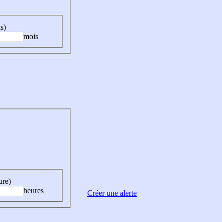
s)
mois
ure)
heures
Créer une alerte