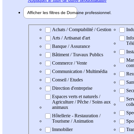
Appliquer
le filtre de durée hebdomadaire
Afficher les filtres de
Domaine pro
fessionnel
Domaine professionel
Achats / Comptabilité / Gestion
Indu
Arts / Artisanat d'art
Info
Tél
Banque / Assurance
Inst
Bâtiment / Travaux Publics
Mark
Commerce / Vente
com
Communication / Multimédia
Res
Conseil / Etudes
San
Direction d'entreprise
Secr
Espaces verts et naturels /
Serv
Agriculture / Pêche / Soins aux
coll
animaux
Spe
Hôtellerie - Restauration /
Tourisme / Animation
Spo
Immobilier
Tran