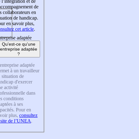
 l’intégration et de
’accompagnement de
s collaborateurs en
tuation de handicap.
ur en savoir plus,
nsultez cet article
.
treprise adaptée
Qu'est-ce qu'une
entreprise adaptée
?
entreprise adaptée
rmet à un travailleur
 situation de
ndicap d'exercer
e activité
ofessionnelle dans
s conditions
aptées à ses
pacités. Pour en
voir plus,
consultez
 site de l’UNEA
.