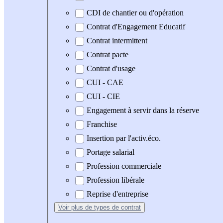
CDI de chantier ou d'opération
Contrat d'Engagement Educatif
Contrat intermittent
Contrat pacte
Contrat d'usage
CUI - CAE
CUI - CIE
Engagement à servir dans la réserve
Franchise
Insertion par l'activ.éco.
Portage salarial
Profession commerciale
Profession libérale
Reprise d'entreprise
Voir plus
de types de contrat