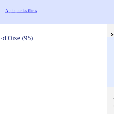
Appliquer
les filtres
S
-d'Oise (95)