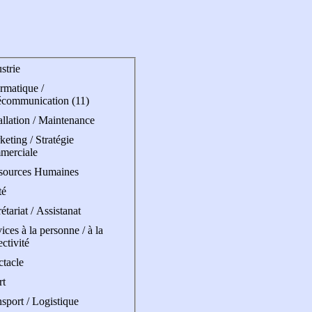
strie
rmatique /
écommunication (11)
allation / Maintenance
eting / Stratégie
merciale
sources Humaines
té
étariat / Assistanat
ices à la personne / à la
ectivité
ctacle
rt
sport / Logistique