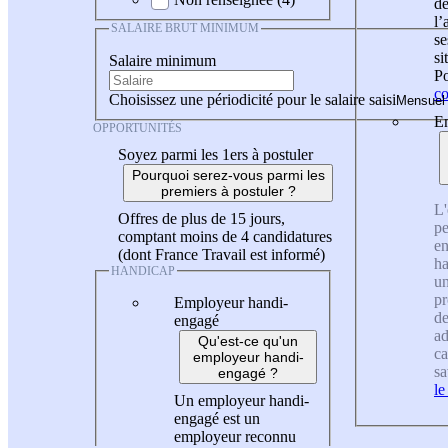
de
l
SALAIRE BRUT MINIMUM
se
si
Salaire minimum
Po
co
Choisissez une périodicité pour le salaire saisi
En
OPPORTUNITÉS
Soyez parmi les 1ers à postuler
Pourquoi serez-vous parmi les
premiers à postuler ?
L'
Offres de plus de 15 jours,
pe
comptant moins de 4 candidatures
en
(dont France Travail est informé)
ha
HANDICAP
un
pr
Employeur handi-
de
engagé
ad
Qu'est-ce qu'un
ca
employeur handi-
sa
engagé ?
le
Un employeur handi-
engagé est un
employeur reconnu