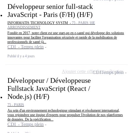
Développeur senior full-stack
JavaScript - Paris (F/H) (H/F)
INFORMATIS TECHNOLOGY SYSTM -
75 - PARIS 10E
ARRONDISSEMENT
Fondée en 2017, notre client est une start-up en e-santé qui développe des solutions
innovantes pour faciliter l'organisation sécurisée et rapide de la mobilisation de
professionnels de santé (à...
CDI - Temps plein
Publié il y a 4 jours
Ajouter cette offre à ma sélection
CDI
Temps plein
Développeur / Développeuse
Fullstack JavaScript (React /
Node.js) (H/F)
75 - PARIS
Au sein d'un environnement technologique stimulant et résolument international,
vous rejoindrez une équipe d'experts pour propulser l'évolution de nos plateformes
de données. De la spécification...
CDI - Temps plein