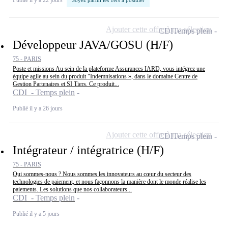
Soyez parmi les 1ers à postuler
Ajouter cette offre à ma sélection
CDI
Temps plein
Développeur JAVA/GOSU (H/F)
75 - PARIS
Poste et missions Au sein de la plateforme Assurances IARD, vous intégrez une
équipe agile au sein du produit "Indemnisations », dans le domaine Centre de
Gestion Partenaires et SI Tiers. Ce produit...
CDI - Temps plein
Publié il y a 26 jours
Ajouter cette offre à ma sélection
CDI
Temps plein
Intégrateur / intégratrice (H/F)
75 - PARIS
Qui sommes-nous ? Nous sommes les innovateurs au cœur du secteur des
technologies de paiement, et nous façonnons la manière dont le monde réalise les
paiements. Les solutions que nos collaborateurs...
CDI - Temps plein
Publié il y a 5 jours