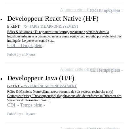
Ajouter cette offre à ma sélection
CDI
Temps plein
Developpeur React Native (H/F)
E-KENT -
75 - PARIS 11E ARRONDISSEMENT
Rôles & Missions : Tu rejoindras une startup parisienne spécialisée dans la
logistique urbaine à la demande, au sein d'une équipe tech réduite, polyvalente et très
impliquée. Le poste est centré sur...
CDI - Temps plein
Publié il y a 10 jours
Ajouter cette offre à ma sélection
CDI
Temps plein
Developpeur Java (H/F)
E-KENT -
75 - PARIS 9E ARRONDISSEMENT
Rôles & Missions Notre client, acteur reconnu de son secteur, recherche un(e)
Concepteur(trice) / Développeur(se) d'applications afin de renforcer sa Direction des
Systèmes d'Information. Vos...
CDI - Temps plein
Publié il y a 10 jours
Ajouter cette offre à ma sélection