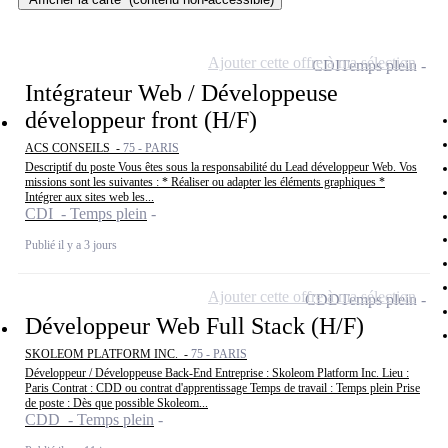
Ajouter cette offre à ma sélection
CDI
Temps plein
Intégrateur Web / Développeuse
développeur front (H/F)
ACS CONSEILS -
75 - PARIS
Descriptif du poste Vous êtes sous la responsabilité du Lead développeur Web. Vos
missions sont les suivantes : * Réaliser ou adapter les éléments graphiques *
Intégrer aux sites web les...
CDI - Temps plein
Publié il y a 3 jours
Ajouter cette offre à ma sélection
CDD
Temps plein
Développeur Web Full Stack (H/F)
SKOLEOM PLATFORM INC. -
75 - PARIS
Développeur / Développeuse Back-End Entreprise : Skoleom Platform Inc. Lieu :
Paris Contrat : CDD ou contrat d'apprentissage Temps de travail : Temps plein Prise
de poste : Dès que possible Skoleom...
CDD - Temps plein