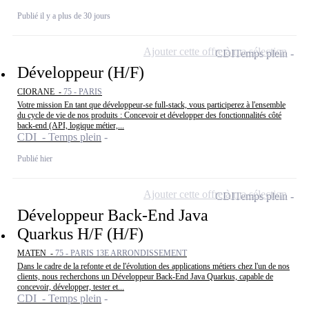
Publié il y a plus de 30 jours
Ajouter cette offre à ma sélection
CDI
Temps plein
Développeur (H/F)
CIORANE -
75 - PARIS
Votre mission En tant que développeur-se full-stack, vous participerez à l'ensemble
du cycle de vie de nos produits : Concevoir et développer des fonctionnalités côté
back-end (API, logique métier,...
CDI - Temps plein
Publié hier
Ajouter cette offre à ma sélection
CDI
Temps plein
Développeur Back-End Java
Quarkus H/F (H/F)
MATEN -
75 - PARIS 13E ARRONDISSEMENT
Dans le cadre de la refonte et de l'évolution des applications métiers chez l'un de nos
clients, nous recherchons un Développeur Back-End Java Quarkus, capable de
concevoir, développer, tester et...
CDI - Temps plein