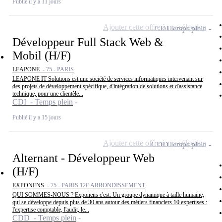
Publié il y a 11 jours
Ajouter cette offre à ma sélection
CDI
Temps plein
Développeur Full Stack Web &
Mobil (H/F)
LEAPONE -
75 - PARIS
LEAPONE IT Solutions est une société de services informatiques intervenant sur
des projets de développement spécifique, d'intégration de solutions et d'assistance
technique, pour une clientèle...
CDI - Temps plein
Publié il y a 15 jours
Ajouter cette offre à ma sélection
CDD
Temps plein
Alternant - Développeur Web
(H/F)
EXPONENS -
75 - PARIS 12E ARRONDISSEMENT
QUI SOMMES-NOUS ? Exponens c'est. Un groupe dynamique à taille humaine,
qui se développe depuis plus de 30 ans autour des métiers financiers 10 expertises :
l'expertise comptable, l'audit, le...
CDD - Temps plein