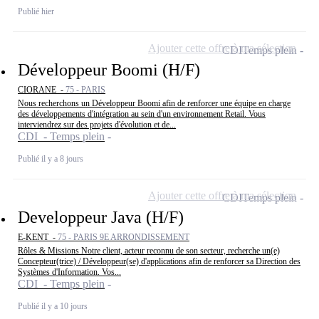
Publié hier
Ajouter cette offre à ma sélection
CDI
Temps plein
Développeur Boomi (H/F)
CIORANE -
75 - PARIS
Nous recherchons un Développeur Boomi afin de renforcer une équipe en charge
des développements d'intégration au sein d'un environnement Retail. Vous
interviendrez sur des projets d'évolution et de...
CDI - Temps plein
Publié il y a 8 jours
Ajouter cette offre à ma sélection
CDI
Temps plein
Developpeur Java (H/F)
E-KENT -
75 - PARIS 9E ARRONDISSEMENT
Rôles & Missions Notre client, acteur reconnu de son secteur, recherche un(e)
Concepteur(trice) / Développeur(se) d'applications afin de renforcer sa Direction des
Systèmes d'Information. Vos...
CDI - Temps plein
Publié il y a 10 jours