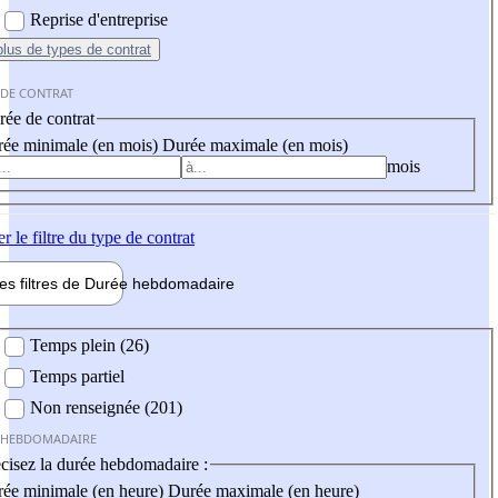
Reprise d'entreprise
plus
de types de contrat
 DE CONTRAT
ée de contrat
ée minimale (en mois)
Durée maximale (en mois)
mois
er
le filtre du type de contrat
les filtres de
Durée hebdo
madaire
 hebdomadaire
Temps plein (26)
Temps partiel
Non renseignée (201)
 HEBDOMADAIRE
cisez la durée hebdomadaire :
ée minimale (en heure)
Durée maximale (en heure)