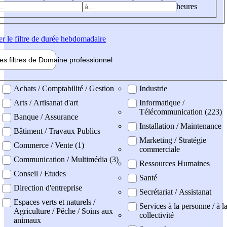
heures
er
le filtre de durée hebdomadaire
les filtres de
Domaine pro
fessionnel
ne professionel
Achats / Comptabilité / Gestion
Industrie
Arts / Artisanat d'art
Informatique /
Télécommunication (223)
Banque / Assurance
Installation / Maintenance
Bâtiment / Travaux Publics
Marketing / Stratégie
Commerce / Vente (1)
commerciale
Communication / Multimédia (3)
Ressources Humaines
Conseil / Etudes
Santé
Direction d'entreprise
Secrétariat / Assistanat
Espaces verts et naturels /
Services à la personne / à l
Agriculture / Pêche / Soins aux
collectivité
animaux