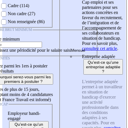
Cap emploi et ses
Cadre (114)
partenaires pour ses
actions concrètes en
Non cadre (27)
faveur du recrutement,
Non renseignée (86)
de l’intégration et de
l’accompagnement de
IRE BRUT MINIMUM
ses collaborateurs en
situation de handicap.
re minimum
Pour en savoir plus,
consultez cet article
.
ssez une périodicité pour le salaire saisi
Entreprise adaptée
NITÉS
Qu'est-ce qu'une
z parmi les 1ers à postuler
entreprise adaptée
résultats
?
urquoi serez-vous parmi les
L'entreprise adaptée
premiers à postuler ?
permet à un travailleur
es de plus de 15 jours,
en situation de
tant moins de 4 candidatures
handicap d'exercer
t France Travail est informé)
une activité
ICAP
professionnelle dans
des conditions
Employeur handi-
adaptées à ses
engagé
capacités. Pour en
Qu'est-ce qu'un
savoir plus,
consultez