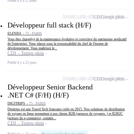
Publié il y a 22 jours
Ajouter cette offre à ma sélection
CDI
Temps plein
Développeur full stack (H/F)
ELENEO -
75 - PARIS
Vous êtes chargé(e) de la maintenance évolutive et corrective du patrimoine applicaitf
de l'entreprise. Vous placez sous la responsabilité du chef de l'équipe de
développement. Vous maîtrisez le...
CDI - Temps plein
Publié il y a 23 jours
Ajouter cette offre à ma sélection
CDI
Temps plein
Développeur Senior Backend
.NET C# (F/H) (H/F)
DIGITRIPS -
75 - PARIS
Digitrips est une Travel Tech française créée en 2015. Nos solutions de distribution
de voyage en ligne permettent à nos clients B2B (agences de voyages..) et B2B2C
(acteurs du e-commerce, comités...
CDI - Temps plein
Publié il y a 22 jours