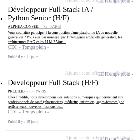
CDI
Temps plein
Développeur Full Stack IA /
Python Senior (H/F)
ALPHEA CONSEIL -
75 - PARIS
Vous souhaitez participer à la construction d'une plateforme IA de nouvelle
génération ? Vous êtes passionné(e) par l'intelligence artificielle générative, les
architectures RAG et les LLM ? Vous...
CDI - Temps plein
Publié il y a 11 jours
Ajouter cette offre à ma sélection
CDI
Temps plein
Développeur Full Stack (H/F)
PREDILIB -
75 - PARIS
Chez Predilib, nous développons des solutions numériques qui permettent aux
professionnels de santé (pharmaciens, médecins, infirmiers, sages-femmes.) de
réaliser leurs nouvelles missions de...
CDI - Temps plein
Publié il y a 19 jours
Ajouter cette offre à ma sélection
CDI
Temps plein