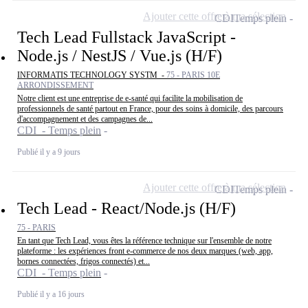
Ajouter cette offre à ma sélection
CDI
Temps plein
Tech Lead Fullstack JavaScript -
Node.js / NestJS / Vue.js (H/F)
INFORMATIS TECHNOLOGY SYSTM -
75 - PARIS 10E
ARRONDISSEMENT
Notre client est une entreprise de e-santé qui facilite la mobilisation de
professionnels de santé partout en France, pour des soins à domicile, des parcours
d'accompagnement et des campagnes de...
CDI - Temps plein
Publié il y a 9 jours
Ajouter cette offre à ma sélection
CDI
Temps plein
Tech Lead - React/Node.js (H/F)
75 - PARIS
En tant que Tech Lead, vous êtes la référence technique sur l'ensemble de notre
plateforme : les expériences front e-commerce de nos deux marques (web, app,
bornes connectées, frigos connectés) et...
CDI - Temps plein
Publié il y a 16 jours