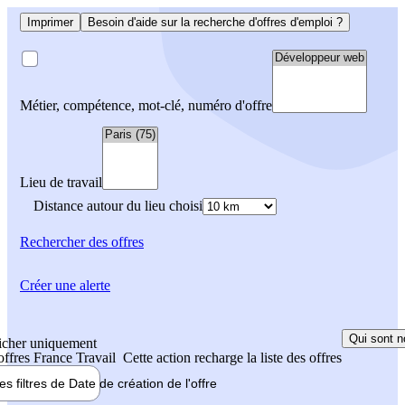
Imprimer
Besoin d'aide sur la recherche d'offres d'emploi ?
Métier, compétence, mot-clé, numéro d'offre
Lieu de travail
Distance autour du lieu choisi
Rechercher
des offres
Créer une alerte
Qui sont n
icher uniquement
 offres France Travail
Cette action recharge la liste des offres
les filtres de
Date de création
de l'offre