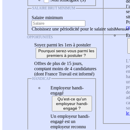
de
l
SALAIRE BRUT MINIMUM
se
si
Salaire minimum
Po
co
Choisissez une périodicité pour le salaire saisi
En
OPPORTUNITÉS
Soyez parmi les 1ers à postuler
Pourquoi serez-vous parmi les
premiers à postuler ?
L'
Offres de plus de 15 jours,
pe
comptant moins de 4 candidatures
en
(dont France Travail est informé)
ha
HANDICAP
un
pr
Employeur handi-
de
engagé
ad
Qu'est-ce qu'un
ca
employeur handi-
sa
engagé ?
le
Un employeur handi-
engagé est un
employeur reconnu