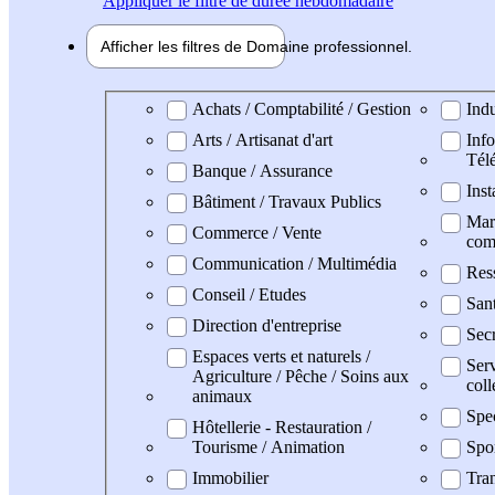
Appliquer
le filtre de durée hebdomadaire
Afficher les filtres de
Domaine pro
fessionnel
Domaine professionel
Achats / Comptabilité / Gestion
Indu
Arts / Artisanat d'art
Info
Tél
Banque / Assurance
Inst
Bâtiment / Travaux Publics
Mark
Commerce / Vente
com
Communication / Multimédia
Res
Conseil / Etudes
San
Direction d'entreprise
Secr
Espaces verts et naturels /
Serv
Agriculture / Pêche / Soins aux
coll
animaux
Spe
Hôtellerie - Restauration /
Tourisme / Animation
Spo
Immobilier
Tran