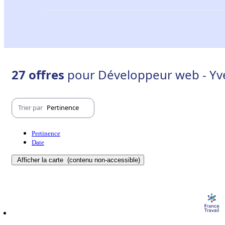
27 offres
pour Développeur web - Yve
Trier par
Pertinence
Pertinence
Date
Afficher la carte
(contenu non-accessible)