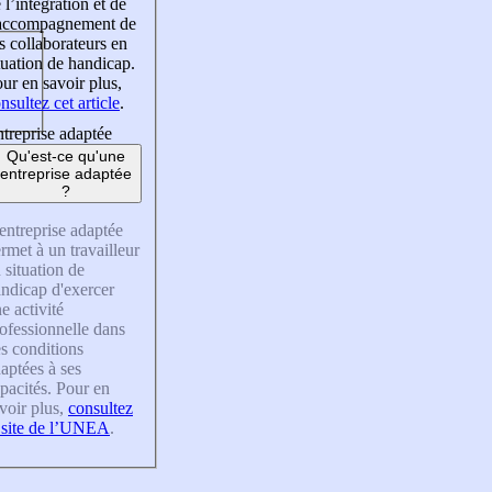
 l’intégration et de
’accompagnement de
s collaborateurs en
tuation de handicap.
ur en savoir plus,
nsultez cet article
.
treprise adaptée
Qu'est-ce qu'une
entreprise adaptée
?
entreprise adaptée
rmet à un travailleur
 situation de
ndicap d'exercer
e activité
ofessionnelle dans
s conditions
aptées à ses
pacités. Pour en
voir plus,
consultez
 site de l’UNEA
.