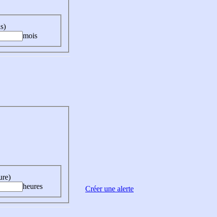
s)
mois
ure)
heures
Créer une alerte