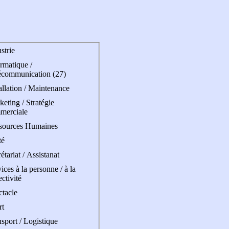
strie
rmatique /
écommunication (27)
allation / Maintenance
eting / Stratégie
merciale
sources Humaines
té
étariat / Assistanat
ices à la personne / à la
ectivité
ctacle
rt
sport / Logistique