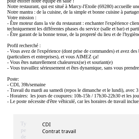
pour étoffer notre équipe en salle !

Notre restaurant, qui est situé à Marcy-l'Etoile (69280) accueille une
Notre mantra : de la cuisine, de la simple et bonne cuisine à partager
Votre mission :

- Être moteur dans la vie du restaurant : enchanter l'expérience clie
techniquement les différentes phases du service (salle et bar) et par
- Être garant de la bonne tenue, de la propreté du lieu et de l'hygiène 
Profil recherché : 

- Vous avez de l'expérience (dont prise de commandes) et avez des ba
(particuliers et entreprises), et vous AIMEZ ça!

- Vous êtes naturellement chaleureux(se) et souriant(e)

- Vous travaillez sérieusement et êtes dynamique, sans vous prendre 
Poste:

- CDI, 39h/semaine

- Travail du mardi au samedi (repos le dimanche et le lundi), avec 3
- Horaires:  les jours de coupures: 10h-15h / 17h30-22h30 et les jou
- Le poste nécessite d'être véhiculé, car les horaires de travail inc
Ty
CDI
pe
Contrat travail
de