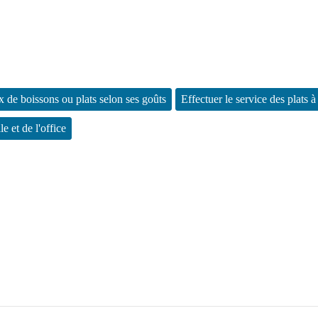
ix de boissons ou plats selon ses goûts
Effectuer le service des plats à
le et de l'office