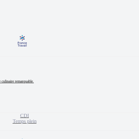
e culinaire remarquable.

CDI
Temps plein