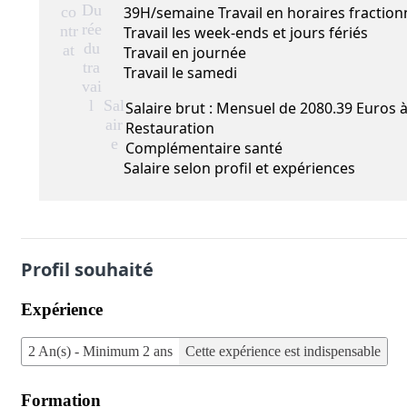
Du
co
39H/semaine Travail en horaires fraction
rée
ntr
Travail les week-ends et jours fériés
du
at
Travail en journée
tra
Travail le samedi
vai
l
Sal
Salaire brut : Mensuel de 2080.39 Euros 
air
Restauration
e
Complémentaire santé
Salaire selon profil et expériences
Profil souhaité
Expérience
2 An(s) - Minimum 2 ans
Cette expérience est indispensable
Formation