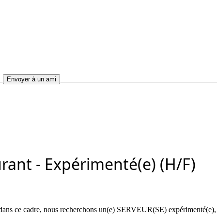
Envoyer à un ami
 Expérimenté(e) (H/F)
taurant - Expérimenté(e) (H/F)
rant - Expérimenté(e) (H/F)
et dans ce cadre, nous recherchons un(e) SERVEUR(SE) expérimenté(e), 