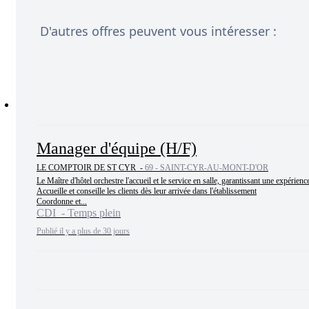
D'autres offres peuvent vous intéresser :
Manager d'équipe (H/F)
LE COMPTOIR DE ST CYR -
69 - SAINT-CYR-AU-MONT-D'OR
Le Maître d'hôtel orchestre l'accueil et le service en salle, garantissant une expérienc
Accueille et conseille les clients dès leur arrivée dans l'établissement

Coordonne et...
CDI - Temps plein
Publié il y a plus de 30 jours