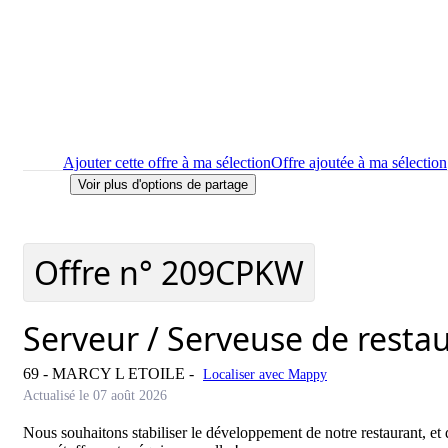
Ajouter cette offre à ma sélection
Offre ajoutée à ma sélection
Voir plus d'options de partage
Imprimer
le détail de l'offre Serveur / Serveuse de restaurant -
Localiser
le lieu de travail de l'offre Serveur / Serveuse de res
Signaler cette offre
Offre n°
209CPKW
Serveur / Serveuse de restau
69 - MARCY L ETOILE
-
Localiser avec Mappy
Actualisé le 07 août 2026
Nous souhaitons stabiliser le développement de notre restaurant, 