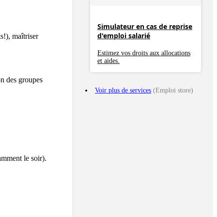
Simulateur en cas de reprise
d'emploi salarié
), maîtriser 
Estimez vos droits aux allocations
et aides.
on des groupes 
Voir plus de services
(Emploi store)
amment le soir).