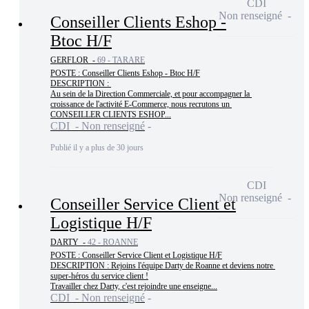
CDI
Non renseigné
Conseiller Clients Eshop -
Btoc H/F
GERFLOR -
69 - TARARE
POSTE : Conseiller Clients Eshop - Btoc H/F

DESCRIPTION : 

Au sein de la Direction Commerciale, et pour accompagner la 
croissance de l'activité E-Commerce, nous recrutons un 
CONSEILLER CLIENTS ESHOP...
CDI - Non renseigné
Publié il y a plus de 30 jours
CDI
Non renseigné
Conseiller Service Client et
Logistique H/F
DARTY -
42 - ROANNE
POSTE : Conseiller Service Client et Logistique H/F

DESCRIPTION : Rejoins l'équipe Darty de Roanne et deviens notre 
super-héros du service client !

Travailler chez Darty, c'est rejoindre une enseigne...
CDI - Non renseigné