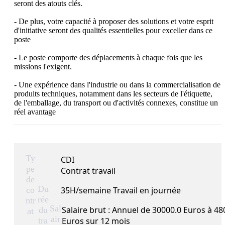
seront des atouts clés.

- De plus, votre capacité à proposer des solutions et votre esprit 
d'initiative seront des qualités essentielles pour exceller dans ce 
poste

- Le poste comporte des déplacements à chaque fois que les 
missions l'exigent.

- Une expérience dans l'industrie ou dans la commercialisation de 
produits techniques, notamment dans les secteurs de l'étiquette, 
de l'emballage, du transport ou d'activités connexes, constitue un 
réel avantage
Ty
CDI
pe
Contrat travail
de
Du
co
35H/semaine Travail en journée
rée
ntr
Sal
Salaire brut : Annuel de 30000.0 Euros à 48
du
at
air
tra
Euros sur 12 mois