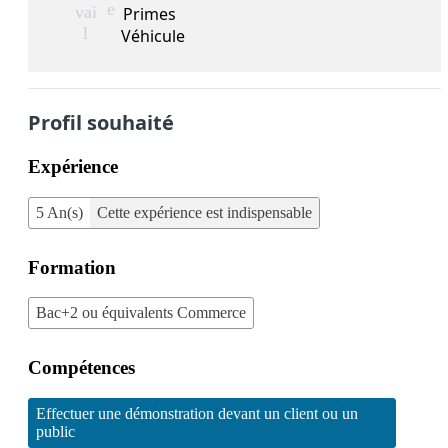
e
vai
Primes
l
Véhicule
Profil souhaité
Expérience
5 An(s)
Cette expérience est indispensable
Formation
Bac+2 ou équivalents Commerce
Compétences
Effectuer une démonstration devant un client ou un
public