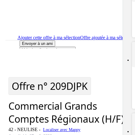
Ajouter cette offre à ma sélection
Offre ajoutée à ma sélection
Envoyer à un ami
Voir plus d'options de partage
Imprimer
le détail de l'offre Commercial Grands Comptes
Régionaux (H/F)
Localiser
le lieu de travail de l'offre Commercial Grands
Comptes Régionaux (H/F)
Signaler cette offre
Offre n°
209DJPK
Commercial Grands
Comptes Régionaux (H/F)
42 - NEULISE
-
Localiser avec Mappy