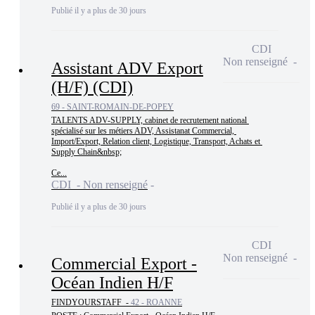
Publié il y a plus de 30 jours
CDI
Non renseigné
Assistant ADV Export
(H/F) (CDI)
69 - SAINT-ROMAIN-DE-POPEY
TALENTS ADV-SUPPLY, cabinet de recrutement national 
spécialisé sur les métiers ADV, Assistanat Commercial, 
Import/Export, Relation client, Logistique, Transport, Achats et 
Supply Chain&nbsp;

Ce...
CDI - Non renseigné
Publié il y a plus de 30 jours
CDI
Non renseigné
Commercial Export -
Océan Indien H/F
FINDYOURSTAFF -
42 - ROANNE