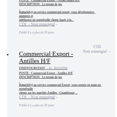
POSTE : Commercial Export - Océan Indien H/F

DESCRIPTION : Le terrain de jeu

Rattaché(e) au service commercial export, vous développerez, 
animerez et

fidéliserez un portefeuille clients basés à la...
CDI - Non renseigné
Publié il y a plus de 30 jours
CDI
Non renseigné
Commercial Export -
Antilles H/F
FINDYOURSTAFF -
42 - ROANNE
POSTE : Commercial Export - Antilles H/F

DESCRIPTION : Le terrain de jeu

Rattaché(e) au service commercial Export, vous prenez en main un 
portefeuille

clients sur les marchés Antilles - Guadeloupe,...
CDI - Non renseigné
Publié il y a plus de 30 jours