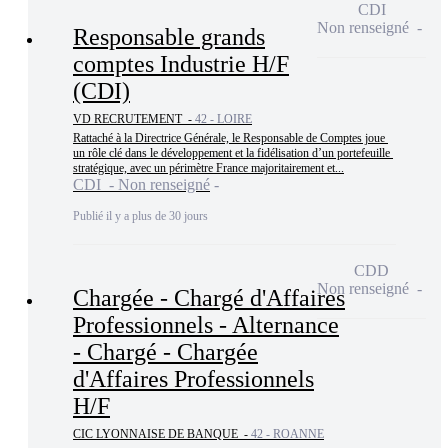
CDI
Non renseigné
Responsable grands
comptes Industrie H/F
(CDI)
VD RECRUTEMENT -
42 - LOIRE
Rattaché à la Directrice Générale, le Responsable de Comptes joue 
un rôle clé dans le développement et la fidélisation d’un portefeuille 
stratégique, avec un périmètre France majoritairement et...
CDI - Non renseigné
Publié il y a plus de 30 jours
CDD
Non renseigné
Chargée - Chargé d'Affaires
Professionnels - Alternance
- Chargé - Chargée
d'Affaires Professionnels
H/F
CIC LYONNAISE DE BANQUE -
42 - ROANNE