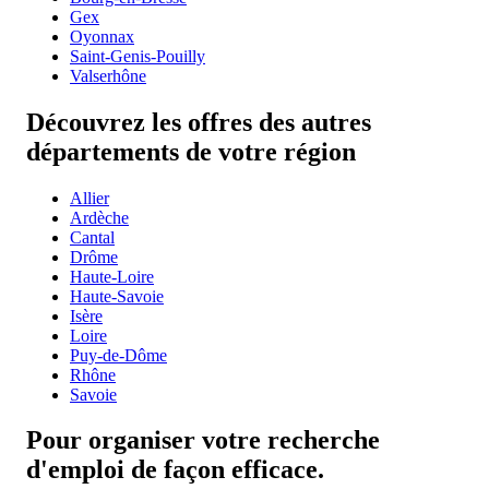
Gex
Oyonnax
Saint-Genis-Pouilly
Valserhône
Découvrez les offres des autres
départements de votre région
Allier
Ardèche
Cantal
Drôme
Haute-Loire
Haute-Savoie
Isère
Loire
Puy-de-Dôme
Rhône
Savoie
Pour organiser votre recherche
d'emploi de façon efficace.