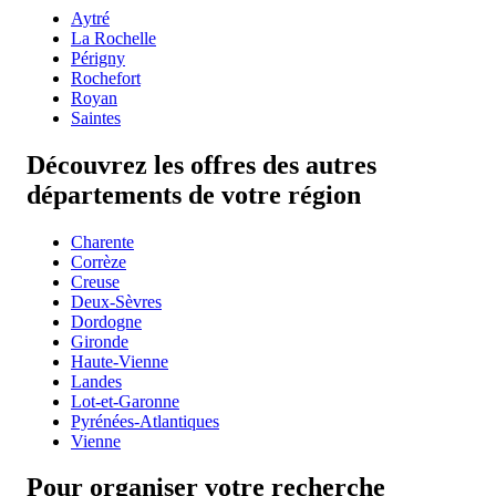
Aytré
La Rochelle
Périgny
Rochefort
Royan
Saintes
Découvrez les offres des autres
départements de votre région
Charente
Corrèze
Creuse
Deux-Sèvres
Dordogne
Gironde
Haute-Vienne
Landes
Lot-et-Garonne
Pyrénées-Atlantiques
Vienne
Pour organiser votre recherche