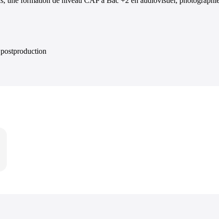
ois, une formation de niveau CAP à Bac +2 en audiovisuel, photograph
 postproduction