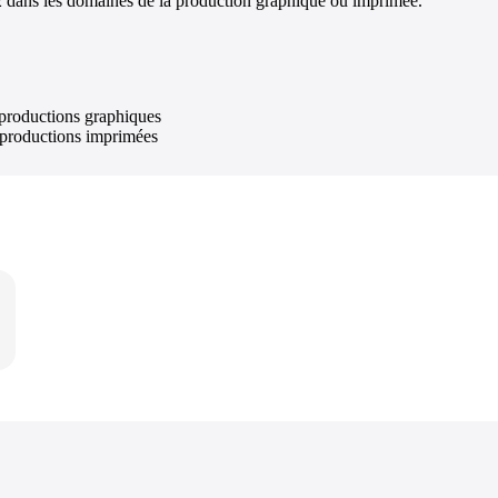
 dans les domaines de la production graphique ou imprimée.
 productions graphiques
B productions imprimées