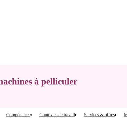
achines à pelliculer
Compétences
Contextes de travail
Services & offres
M